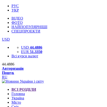
РУС
УКР
ВІДЕО
ФОТО
НАЙПОПУЛЯРНІШІ
СПЕЦПРОЕКТИ
USD
USD
44.4886
EUR
51.3350
Всі курси валют
44.4886
Авторизація
Пошук
RU
ВСІ РОЗДІЛИ
Головна
Україна
Місто
Світ