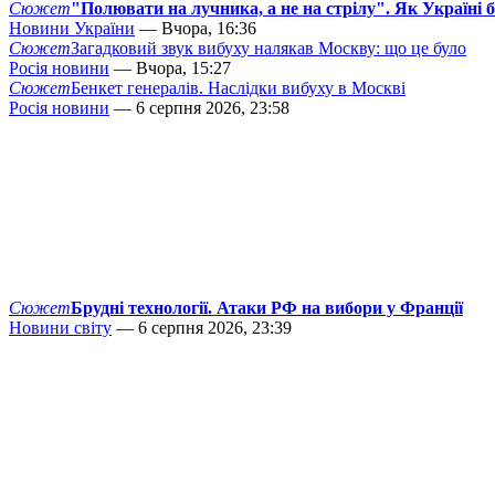
Сюжет
"Полювати на лучника, а не на стрілу". Як Україні 
Новини України
— Вчора, 16:36
Сюжет
Загадковий звук вибуху налякав Москву: що це було
Росія новини
— Вчора, 15:27
Сюжет
Бенкет генералів. Наслідки вибуху в Москві
Росія новини
— 6 серпня 2026, 23:58
Сюжет
Брудні технології. Атаки РФ на вибори у Франції
Новини світу
— 6 серпня 2026, 23:39