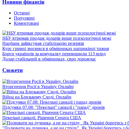
Новини фінансів
Останні
Популярні
Коментовані
НБУ втримав продаж доларів вище психологічної межі
Нацбанк зафіксував стабілізацію резервів
Курс гривні знизився в обмінниках наприкінці тижня
Борги українців за комуналку перевищили 113 млрд
Долар стабільний в обмінниках, євро дорожчає
Сюжети
Вторгнення Росії в Україну. Онлайн
Війна на Близькому Сході. Онлайн
Підсумки 07.08: "Пекельні" санкції і "парад" дронів
Пекельні санкції. Рішення Сената США
"Полювати на лучника, а не на стрілу". Як Україні боротись з 