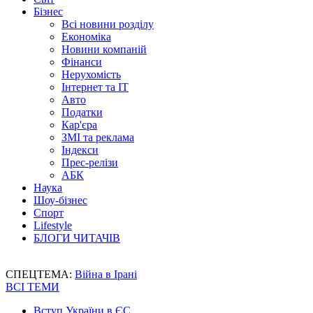
Бізнес
Всі новини розділу
Економіка
Новини компаній
Фінанси
Нерухомість
Інтернет та IT
Авто
Податки
Кар'єра
ЗМІ та реклама
Індекси
Прес-релізи
АБК
Наука
Шоу-бізнес
Спорт
Lifestyle
БЛОГИ ЧИТАЧІВ
СПЕЦТЕМА:
Війна в Ірані
ВСІ ТЕМИ
Вступ України в ЄС