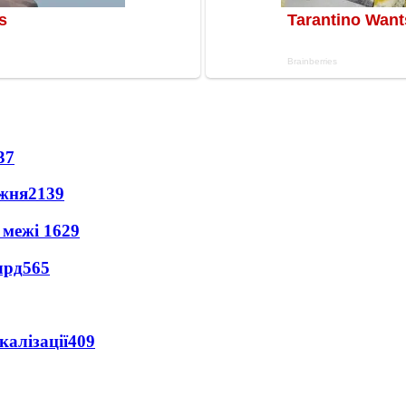
37
ижня
2139
 межі
1629
лрд
565
алізації
409