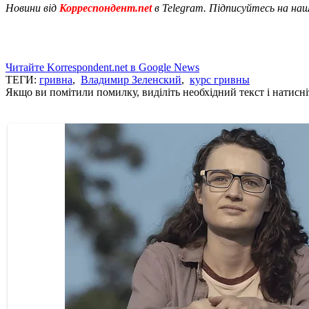
Новини від
Корреспондент.net
в Telegram. Підписуйтесь на на
Читайте Korrespondent.net в Google News
ТЕГИ:
гривна
,
Владимир Зеленский
,
курс гривны
Якщо ви помітили помилку, виділіть необхідний текст і натисніт