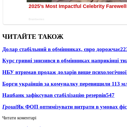
ЧИТАЙТЕ ТАКОЖ
Долар стабільний в обмінниках, євро дорожчає
22
Курс гривні знизився в обмінниках наприкінці т
НБУ втримав продаж доларів вище психологічної
Борги українців за комуналку перевищили 113 м
Нацбанк зафіксував стабілізацію резервів
547
Гроші
Як ФОП оптимізувати витрати в умовах фіск
Читати коментарі