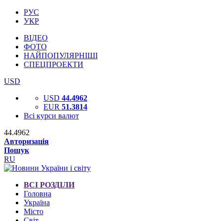
РУС
УКР
ВІДЕО
ФОТО
НАЙПОПУЛЯРНІШІ
СПЕЦПРОЕКТИ
USD
USD
44.4962
EUR
51.3814
Всі курси валют
44.4962
Авторизація
Пошук
RU
ВСІ РОЗДІЛИ
Головна
Україна
Місто
Світ