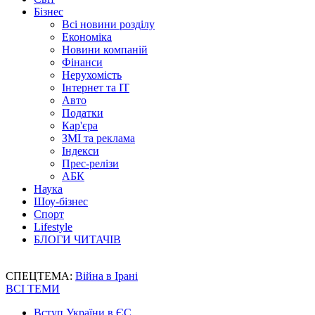
Бізнес
Всі новини розділу
Економіка
Новини компаній
Фінанси
Нерухомість
Інтернет та IT
Авто
Податки
Кар'єра
ЗМІ та реклама
Індекси
Прес-релізи
АБК
Наука
Шоу-бізнес
Спорт
Lifestyle
БЛОГИ ЧИТАЧІВ
СПЕЦТЕМА:
Війна в Ірані
ВСІ ТЕМИ
Вступ України в ЄС