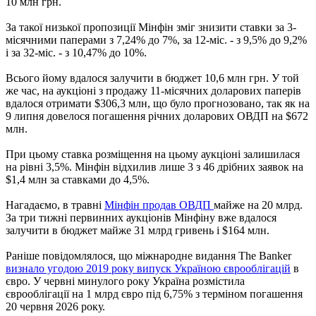
10 млн грн.
За такої низької пропозиції Мінфін зміг знизити ставки за 3-
місячними паперами з 7,24% до 7%, за 12-міс. - з 9,5% до 9,2%
і за 32-міс. - з 10,47% до 10%.
Всього йому вдалося залучити в бюджет 10,6 млн грн. У той
же час, на аукціоні з продажу 11-місячних доларових паперів
вдалося отримати $306,3 млн, що було прогнозовано, так як на
9 липня довелося погашення річних доларових ОВДП на $672
млн.
При цьому ставка розміщення на цьому аукціоні залишилася
на рівні 3,5%. Мінфін відхилив лише 3 з 46 дрібних заявок на
$1,4 млн за ставками до 4,5%.
Нагадаємо, в травні
Мінфін продав ОВДП
майже на 20 млрд.
За три тижні первинних аукціонів Мінфіну вже вдалося
залучити в бюджет майже 31 млрд гривень і $164 млн.
Раніше повідомлялося, що міжнародне видання The Banker
визнало угодою 2019 року випуск Україною єврооблігацій
в
євро. У червні минулого року Україна розмістила
єврооблігації на 1 млрд євро під 6,75% з терміном погашення
20 червня 2026 року.