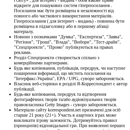
і світу» , для інтернет - видань - обов'язкове пряме
відкрите для пошукових систем гіперпосилання .
Посилання має бути розміщена в незалежності від
повного або часткового використання матеріалів.
Гіперпосилання ( для інтернет - видань) - повинна бути
розміщена в підзаголовку або в першому абзаці
матеріалу.
Новини з позначками "Думка", "Експертиза", "Заява",
"Регіони", "Гроші", "Влада", "Вибори", "Тест-драйв",
"Спецпроекти", "Промо" публікуються на правах
реклами.
Розділ Спецпроекти створюється спільно з
комерційними партнерами.
Будь яке копіювання, публікація, передрук, чи наступне
поширення інформації, що містить посилання на
"Інтерфакс-Україна", EPA / UPG, суворо забороняється.
Власник веб-сторінки в розділі Я-Корреспондент є автор
публікації.
Будь-яке копіювання, передрук та відтворення
фотографічних творів та/або аудіовізуальних творів
правовласника Getty Images - суворо забороняється.
Матеріали сайту korrespondent.net призначені для осіб
старше 21 року (21+). Участь в азартних іграх може
викликати ігрову залежність. Дотримуйтесь правил
(принципів) відповідальної гри. При виявленні перших