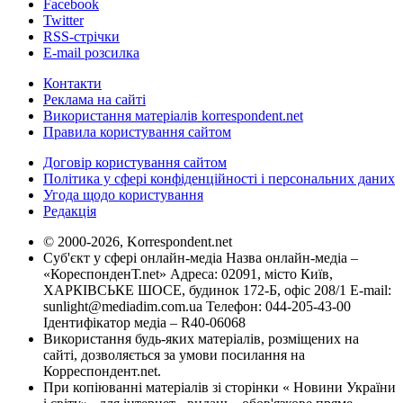
Facebook
Twitter
RSS-стрічки
E-mail розсилка
Контакти
Реклама на сайті
Використання матеріалів korrespondent.net
Правила користування сайтом
Договір користування сайтом
Політика у сфері конфіденційності і персональних даних
Угода щодо користування
Редакція
© 2000-2026, Korrespondent.net
Суб'єкт у сфері онлайн-медіа Назва онлайн-медіа –
«КореспонденТ.net» Адреса: 02091, місто Київ,
ХАРКІВСЬКЕ ШОСЕ, будинок 172-Б, офіс 208/1 E-mail:
sunlight@mediadim.com.ua
Телефон: 044-205-43-00
Ідентифікатор медіа – R40-06068
Використання будь-яких матеріалів, розміщених на
сайті, дозволяється за умови посилання на
Корреспондент.net.
При копіюванні матеріалів зі сторінки « Новини України