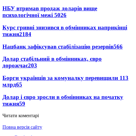
НБУ втримав продаж доларів вище
психологічної межі
5026
Курс гривні знизився в обмінниках наприкінці
тижня
2184
Нацбанк зафіксував стабілізацію резервів
566
Долар стабільний в обмінниках, євро
дорожчає
203
Борги українців за комуналку перевищили 113
млрд
65
Долар і євро зросли в обмінниках на початку
тижня
59
Читати коментарі
Повна версія сайту