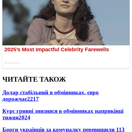
ЧИТАЙТЕ ТАКОЖ
Долар стабільний в обмінниках, євро
дорожчає
2217
Курс гривні знизився в обмінниках наприкінці
тижня
2024
Борги українців за комуналку перевищили 113