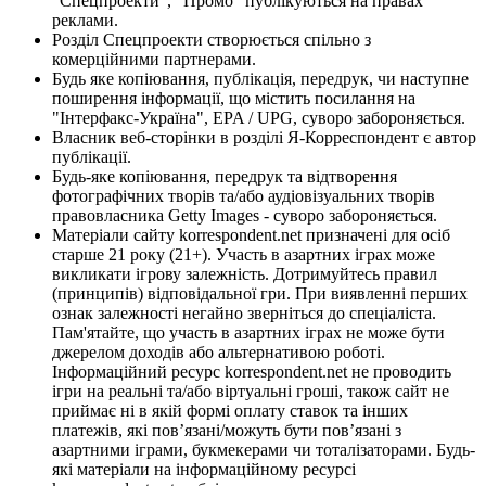
"Спецпроекти", "Промо" публікуються на правах
реклами.
Розділ Спецпроекти створюється спільно з
комерційними партнерами.
Будь яке копіювання, публікація, передрук, чи наступне
поширення інформації, що містить посилання на
"Інтерфакс-Україна", EPA / UPG, суворо забороняється.
Власник веб-сторінки в розділі Я-Корреспондент є автор
публікації.
Будь-яке копіювання, передрук та відтворення
фотографічних творів та/або аудіовізуальних творів
правовласника Getty Images - суворо забороняється.
Матеріали сайту korrespondent.net призначені для осіб
старше 21 року (21+). Участь в азартних іграх може
викликати ігрову залежність. Дотримуйтесь правил
(принципів) відповідальної гри. При виявленні перших
ознак залежності негайно зверніться до спеціаліста.
Пам'ятайте, що участь в азартних іграх не може бути
джерелом доходів або альтернативою роботі.
Інформаційний ресурс korrespondent.net не проводить
ігри на реальні та/або віртуальні гроші, також сайт не
приймає ні в якій формі оплату ставок та інших
платежів, які пов’язані/можуть бути пов’язані з
азартними іграми, букмекерами чи тоталізаторами. Будь-
які матеріали на інформаційному ресурсі