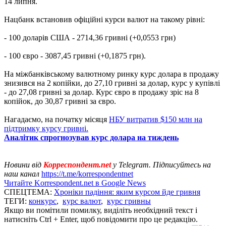
14 липня.
Нацбанк встановив офіційні курси валют на такому рівні:
- 100 доларів США - 2714,36 гривні (+0,0553 грн)
- 100 євро - 3087,45 гривні (+0,1875 грн).
На міжбанківському валютному ринку курс долара в продажу
знизився на 2 копійки, до 27,10 гривні за долар, курс у купівлі
- до 27,08 гривні за долар. Курс євро в продажу зріс на 8
копійок, до 30,87 гривні за євро.
Нагадаємо, на початку місяця
НБУ витратив $150 млн на
підтримку курсу гривні.
Аналітик спрогнозував курс долара на тиждень
Новини від
Корреспондент.net
у Telegram. Підписуйтесь на
наш канал
https://t.me/korrespondentnet
Читайте Korrespondent.net в Google News
СПЕЦТЕМА:
Хроніки падіння: яким курсом йде гривня
ТЕГИ:
конкурс
,
курс валют
,
курс гривны
Якщо ви помітили помилку, виділіть необхідний текст і
натисніть Ctrl + Enter, щоб повідомити про це редакцію.