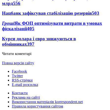
млрд
556
Нацбанк зафіксував стабілізацію резервів
503
Гроші
Як ФОП оптимізувати витрати в умовах
фіскалізації
405
Курси долара і євро знижуються в
обмінниках
397
Читати коментарі
Повна версія сайту
Facebook
Twitter
RSS-стрічки
E-mail розсилка
Контакти
Реклама на сайті
Використання матеріалів korrespondent.net
Правила користування сайтом