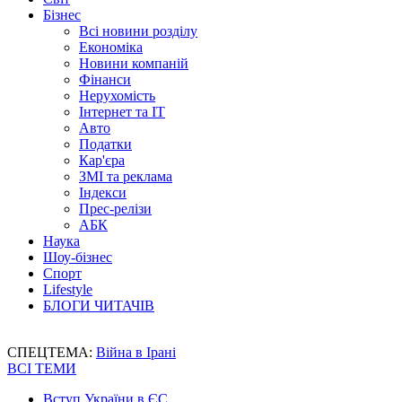
Бізнес
Всі новини розділу
Економіка
Новини компаній
Фінанси
Нерухомість
Інтернет та IT
Авто
Податки
Кар'єра
ЗМІ та реклама
Індекси
Прес-релізи
АБК
Наука
Шоу-бізнес
Спорт
Lifestyle
БЛОГИ ЧИТАЧІВ
СПЕЦТЕМА:
Війна в Ірані
ВСІ ТЕМИ
Вступ України в ЄС