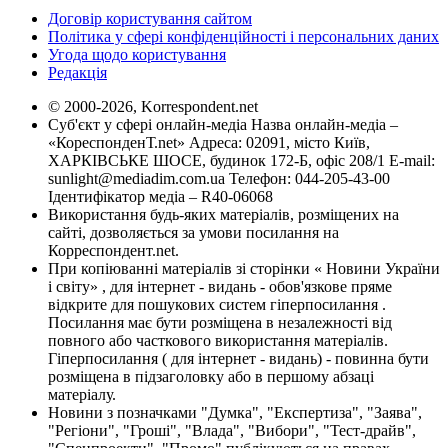
Договір користування сайтом
Політика у сфері конфіденційності і персональних даних
Угода щодо користування
Редакція
© 2000-2026, Korrespondent.net
Суб'єкт у сфері онлайн-медіа Назва онлайн-медіа –
«КореспонденТ.net» Адреса: 02091, місто Київ,
ХАРКІВСЬКЕ ШОСЕ, будинок 172-Б, офіс 208/1 E-mail:
sunlight@mediadim.com.ua
Телефон: 044-205-43-00
Ідентифікатор медіа – R40-06068
Використання будь-яких матеріалів, розміщених на
сайті, дозволяється за умови посилання на
Корреспондент.net.
При копіюванні матеріалів зі сторінки « Новини України
і світу» , для інтернет - видань - обов'язкове пряме
відкрите для пошукових систем гіперпосилання .
Посилання має бути розміщена в незалежності від
повного або часткового використання матеріалів.
Гіперпосилання ( для інтернет - видань) - повинна бути
розміщена в підзаголовку або в першому абзаці
матеріалу.
Новини з позначками "Думка", "Експертиза", "Заява",
"Регіони", "Гроші", "Влада", "Вибори", "Тест-драйв",