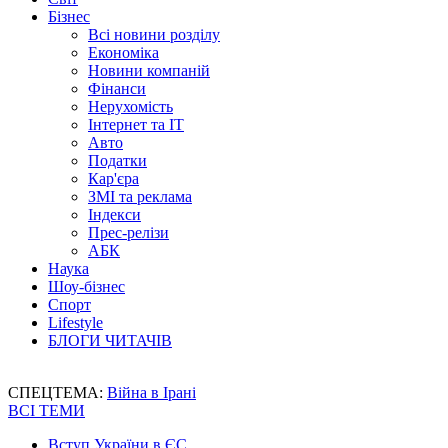
Бізнес
Всі новини розділу
Економіка
Новини компаній
Фінанси
Нерухомість
Інтернет та IT
Авто
Податки
Кар'єра
ЗМІ та реклама
Індекси
Прес-релізи
АБК
Наука
Шоу-бізнес
Спорт
Lifestyle
БЛОГИ ЧИТАЧІВ
СПЕЦТЕМА:
Війна в Ірані
ВСІ ТЕМИ
Вступ України в ЄС