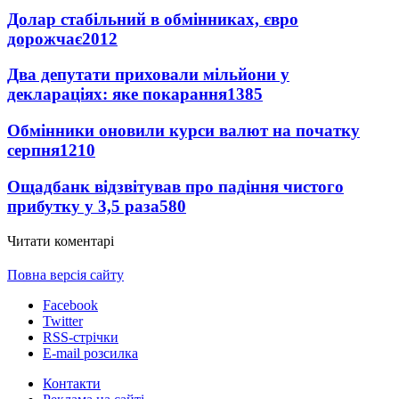
Долар стабільний в обмінниках, євро
дорожчає
2012
Два депутати приховали мільйони у
деклараціях: яке покарання
1385
Обмінники оновили курси валют на початку
серпня
1210
Ощадбанк відзвітував про падіння чистого
прибутку у 3,5 раза
580
Читати коментарі
Повна версія сайту
Facebook
Twitter
RSS-стрічки
E-mail розсилка
Контакти