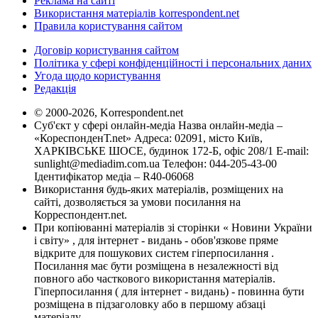
Реклама на сайті
Використання матеріалів korrespondent.net
Правила користування сайтом
Договір користування сайтом
Політика у сфері конфіденційності і персональних даних
Угода щодо користування
Редакція
© 2000-2026, Korrespondent.net
Суб'єкт у сфері онлайн-медіа Назва онлайн-медіа –
«КореспонденТ.net» Адреса: 02091, місто Київ,
ХАРКІВСЬКЕ ШОСЕ, будинок 172-Б, офіс 208/1 E-mail:
sunlight@mediadim.com.ua
Телефон: 044-205-43-00
Ідентифікатор медіа – R40-06068
Використання будь-яких матеріалів, розміщених на
сайті, дозволяється за умови посилання на
Корреспондент.net.
При копіюванні матеріалів зі сторінки « Новини України
і світу» , для інтернет - видань - обов'язкове пряме
відкрите для пошукових систем гіперпосилання .
Посилання має бути розміщена в незалежності від
повного або часткового використання матеріалів.
Гіперпосилання ( для інтернет - видань) - повинна бути
розміщена в підзаголовку або в першому абзаці
матеріалу.