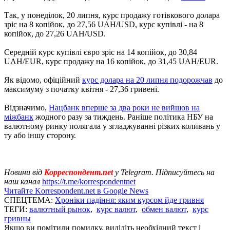
Так, у понеділок, 20 липня, курс продажу готівкового долара
зріс на 8 копійок, до 27,56 UAH/USD, курс купівлі - на 8
копійок, до 27,26 UAH/USD.
Середній курс купівлі євро зріс на 14 копійок, до 30,84
UAH/EUR, курс продажу на 16 копійок, до 31,45 UAH/EUR.
Як відомо, офіційний
курс долара на 20 липня подорожчав
до
максимуму з початку квітня - 27,36 гривені.
Відзначимо,
Нацбанк вперше за два роки не вийшов на
міжбанк
жодного разу за тиждень. Раніше політика НБУ на
валютному ринку полягала у згладжуванні різких коливань у
ту або іншу сторону.
Новини від
Корреспондент.net
у Telegram. Підписуйтесь на
наш канал
https://t.me/korrespondentnet
Читайте Korrespondent.net в Google News
СПЕЦТЕМА:
Хроніки падіння: яким курсом йде гривня
ТЕГИ:
валютный рынок
,
курс валют
,
обмен валют
,
курс
гривны
Якщо ви помітили помилку, виділіть необхідний текст і