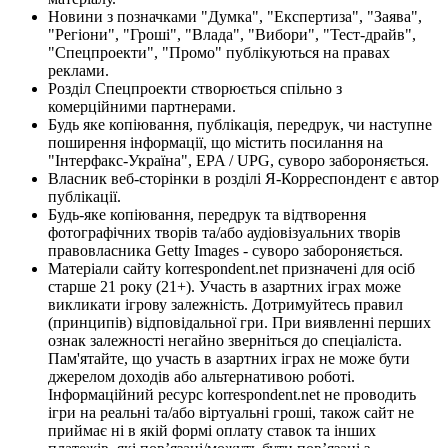
Новини з позначками "Думка", "Експертиза", "Заява",
"Регіони", "Гроші", "Влада", "Вибори", "Тест-драйв",
"Спецпроекти", "Промо" публікуються на правах
реклами.
Розділ Спецпроекти створюється спільно з
комерційними партнерами.
Будь яке копіювання, публікація, передрук, чи наступне
поширення інформації, що містить посилання на
"Інтерфакс-Україна", EPA / UPG, суворо забороняється.
Власник веб-сторінки в розділі Я-Корреспондент є автор
публікації.
Будь-яке копіювання, передрук та відтворення
фотографічних творів та/або аудіовізуальних творів
правовласника Getty Images - суворо забороняється.
Матеріали сайту korrespondent.net призначені для осіб
старше 21 року (21+). Участь в азартних іграх може
викликати ігрову залежність. Дотримуйтесь правил
(принципів) відповідальної гри. При виявленні перших
ознак залежності негайно зверніться до спеціаліста.
Пам'ятайте, що участь в азартних іграх не може бути
джерелом доходів або альтернативою роботі.
Інформаційний ресурс korrespondent.net не проводить
ігри на реальні та/або віртуальні гроші, також сайт не
приймає ні в якій формі оплату ставок та інших