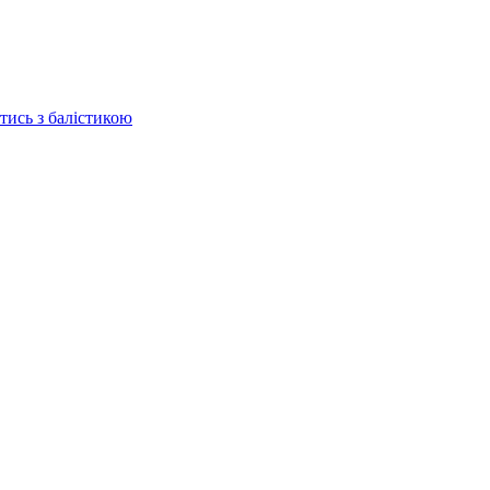
отись з балістикою