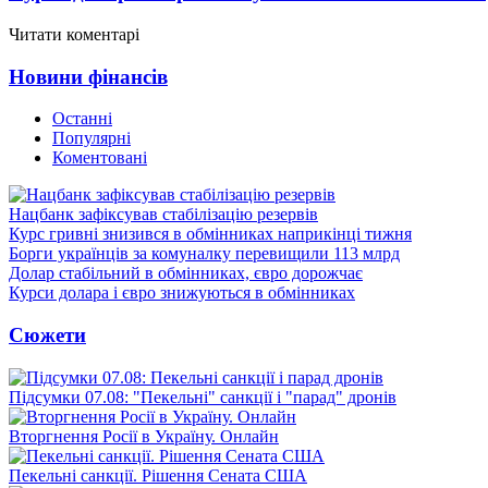
Читати коментарі
Новини фінансів
Останні
Популярні
Коментовані
Нацбанк зафіксував стабілізацію резервів
Курс гривні знизився в обмінниках наприкінці тижня
Борги українців за комуналку перевищили 113 млрд
Долар стабільний в обмінниках, євро дорожчає
Курси долара і євро знижуються в обмінниках
Сюжети
Підсумки 07.08: "Пекельні" санкції і "парад" дронів
Вторгнення Росії в Україну. Онлайн
Пекельні санкції. Рішення Сената США