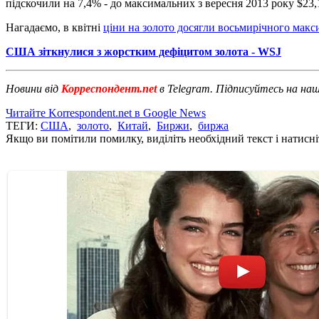
підскочили на 7,4% - до максимальних з вересня 2013 року $23,
Нагадаємо, в квітні
ціни на золото досягли восьмирічного мак
США зіткнулися з жорстким дефіцитом золота - WSJ
Новини від
Корреспондент.net
в Telegram. Підписуйтесь на на
Читайте Korrespondent.net в Google News
ТЕГИ:
США
,
золото
,
Китай
,
Биржи
,
биржа
Якщо ви помітили помилку, виділіть необхідний текст і натисніт