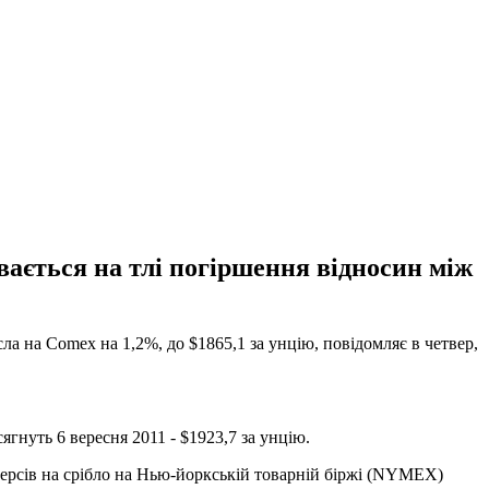
увається на тлі погіршення відносин між
сла на Comex на 1,2%, до $1865,1 за унцію, повідомляє в четвер,
гнуть 6 вересня 2011 - $1923,7 за унцію.
ерсів на срібло на Нью-йоркській товарній біржі (NYMEX)