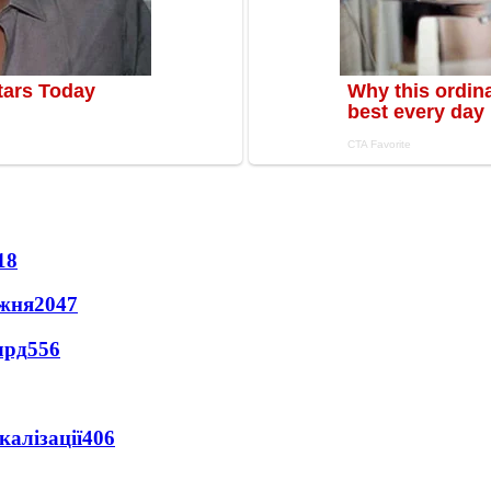
18
ижня
2047
лрд
556
алізації
406