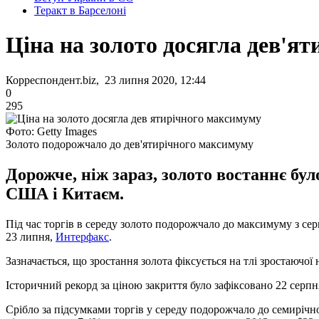
Теракт в Барселоні
Ціна на золото досягла дев'я
Корреспондент.biz, 23 липня 2020, 12:44
0
295
Фото: Getty Images
Золото подорожчало до дев'ятирічного максимуму
Дорожче, ніж зараз, золото востаннє бу
США і Китаєм.
Під час торгів в середу золото подорожчало до максимуму з серп
23 липня,
Интерфакс
.
Зазначається, що зростання золота фіксується на тлі зростаючо
Історичний рекорд за ціною закриття було зафіксовано 22 серпн
Срібло за підсумками торгів у середу подорожчало до семиріч