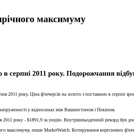
тирічного максимуму
ло в серпні 2011 року. Подорожчання відб
ня 2011 року. Ціна ф'ючерсів на золото з поставкою в серпні зро
ї напруженості у відносинах між Вашингтоном і Пекіном.
я 2011 року - $1891,9 за унцію. Внутрішньоденний рекорд був дося
ного максимуму, пише MarketWatch. Котирування вересневих ф'юч