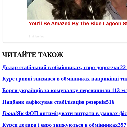
ЧИТАЙТЕ ТАКОЖ
Долар стабільний в обмінниках, євро дорожчає
22
Курс гривні знизився в обмінниках наприкінці т
Борги українців за комуналку перевищили 113 м
Нацбанк зафіксував стабілізацію резервів
516
Гроші
Як ФОП оптимізувати витрати в умовах фіск
Курси долара і євро знижуються в обмінниках
397