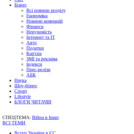
Бізнес
Всі новини розділу
Економіка
Новини компаній
Фінанси
Нерухомість
Інтернет та IT
Авто
Податки
Кар'єра
ЗМІ та реклама
Індекси
Прес-релізи
АБК
Наука
Шоу-бізнес
Спорт
Lifestyle
БЛОГИ ЧИТАЧІВ
СПЕЦТЕМА:
Війна в Ірані
ВСІ ТЕМИ
Вступ України в ЄС