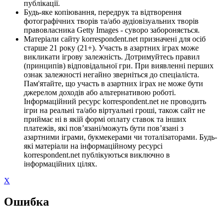
публікації.
Будь-яке копіювання, передрук та відтворення
фотографічних творів та/або аудіовізуальних творів
правовласника Getty Images - суворо забороняється.
Матеріали сайту korrespondent.net призначені для осіб
старше 21 року (21+). Участь в азартних іграх може
викликати ігрову залежність. Дотримуйтесь правил
(принципів) відповідальної гри. При виявленні перших
ознак залежності негайно зверніться до спеціаліста.
Пам'ятайте, що участь в азартних іграх не може бути
джерелом доходів або альтернативою роботі.
Інформаційний ресурс korrespondent.net не проводить
ігри на реальні та/або віртуальні гроші, також сайт не
приймає ні в якій формі оплату ставок та інших
платежів, які пов’язані/можуть бути пов’язані з
азартними іграми, букмекерами чи тоталізаторами. Будь-
які матеріали на інформаційному ресурсі
korrespondent.net публікуються виключно в
інформаційних цілях.
X
Ошибка