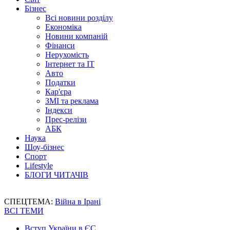
Бізнес
Всі новини розділу
Економіка
Новини компаній
Фінанси
Нерухомість
Інтернет та IT
Авто
Податки
Кар'єра
ЗМІ та реклама
Індекси
Прес-релізи
АБК
Наука
Шоу-бізнес
Спорт
Lifestyle
БЛОГИ ЧИТАЧІВ
СПЕЦТЕМА:
Війна в Ірані
ВСІ ТЕМИ
Вступ України в ЄС