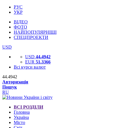
РУС
УКР
ВІДЕО
ФОТО
НАЙПОПУЛЯРНІШІ
СПЕЦПРОЕКТИ
USD
USD
44.4942
EUR
51.3366
Всі курси валют
44.4942
Авторизація
Пошук
RU
ВСІ РОЗДІЛИ
Головна
Україна
Місто
Світ