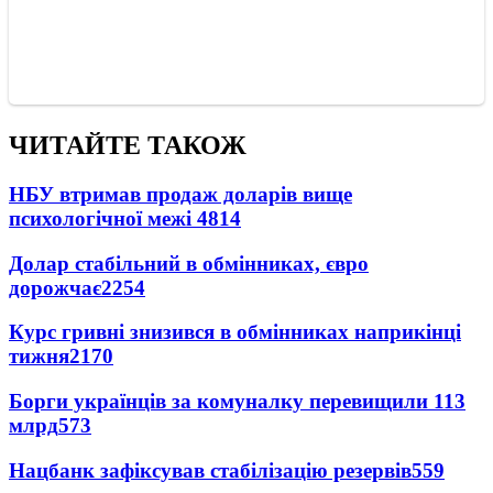
ЧИТАЙТЕ ТАКОЖ
НБУ втримав продаж доларів вище
психологічної межі
4814
Долар стабільний в обмінниках, євро
дорожчає
2254
Курс гривні знизився в обмінниках наприкінці
тижня
2170
Борги українців за комуналку перевищили 113
млрд
573
Нацбанк зафіксував стабілізацію резервів
559