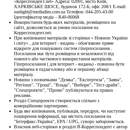
«КореспонденТ.net» Адреса: 02091, місто Київ,
ХАРКІВСЬКЕ ШОСЕ, будинок 172-Б, офіс 208/1 E-mail:
sunlight@mediadim.com.ua
Телефон: 044-205-43-00
Ідентифікатор медіа – R40-06068
Використання будь-яких матеріалів, розміщених на
сайті, дозволяється за умови посилання на
Корреспондент.net.
При копіюванні матеріалів зі сторінки « Новини України
і світу» , для інтернет - видань - обов'язкове пряме
відкрите для пошукових систем гіперпосилання .
Посилання має бути розміщена в незалежності від
повного або часткового використання матеріалів.
Гіперпосилання ( для інтернет - видань) - повинна бути
розміщена в підзаголовку або в першому абзаці
матеріалу.
Новини з позначками "Думка", "Експертиза", "Заява",
"Регіони", "Гроші", "Влада", "Вибори", "Тест-драйв",
"Спецпроекти", "Промо" публікуються на правах
реклами.
Розділ Спецпроекти створюється спільно з
комерційними партнерами.
Будь яке копіювання, публікація, передрук, чи наступне
поширення інформації, що містить посилання на
"Інтерфакс-Україна", EPA / UPG, суворо забороняється.
Власник веб-сторінки в розділі Я-Корреспондент є автор