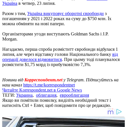
Україна
в четвер, 23 липня.
Разом з тим,
Україна викуповує оборотні євробонди
з
погашенням у 2021 і 2022 роках на суму до $750 млн. Їх
можна обміняти на нові папери.
Організаторами угоди виступають Goldman Sachs і J.P.
Morgan.
Нагадаємо, перша спроба розміститт євробонди відбулася 1
липня, але через відставку голови Національного банку
від
операції довелося відмовитися
. При цьому тоді планувалося
розмістити $1,75 млрд із прибутковістю 7,3%.
Новини від
Корреспондент.net
у Telegram. Підписуйтесь на
наш канал
https://t.me/korrespondentnet
Читайте Korrespondent.net в Google News
ТЕГИ:
Украина
,
облигация
,
еврооблигация
Якщо ви помітили помилку, виділіть необхідний текст і
натисніть Ctrl + Enter, щоб повідомити про це редакцію.