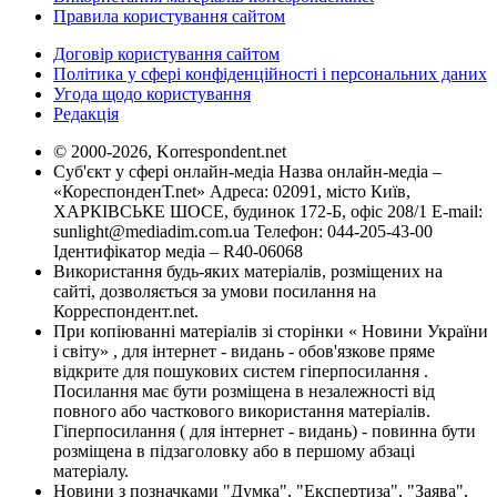
Правила користування сайтом
Договір користування сайтом
Політика у сфері конфіденційності і персональних даних
Угода щодо користування
Редакція
© 2000-2026, Korrespondent.net
Суб'єкт у сфері онлайн-медіа Назва онлайн-медіа –
«КореспонденТ.net» Адреса: 02091, місто Київ,
ХАРКІВСЬКЕ ШОСЕ, будинок 172-Б, офіс 208/1 E-mail:
sunlight@mediadim.com.ua
Телефон: 044-205-43-00
Ідентифікатор медіа – R40-06068
Використання будь-яких матеріалів, розміщених на
сайті, дозволяється за умови посилання на
Корреспондент.net.
При копіюванні матеріалів зі сторінки « Новини України
і світу» , для інтернет - видань - обов'язкове пряме
відкрите для пошукових систем гіперпосилання .
Посилання має бути розміщена в незалежності від
повного або часткового використання матеріалів.
Гіперпосилання ( для інтернет - видань) - повинна бути
розміщена в підзаголовку або в першому абзаці
матеріалу.
Новини з позначками "Думка", "Експертиза", "Заява",