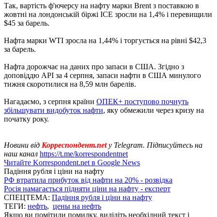
Так, вартість ф'ючерсу на нафту марки Brent з поставкою в
жовтні на лондонській біржі ICE зросли на 1,4% і перевищили
$45 за барель.
Нафта марки WTI зросла на 1,44% і торгується на рівні $42,3
за барель.
Нафта дорожчає на даних про запаси в США. Згідно з
доповіддю API за 4 серпня, запаси нафти в США минулого
тижня скоротилися на 8,59 млн барелів.
Нагадаємо, з серпня країни
ОПЕК+ поступово почнуть
збільшувати видобуток нафти
, яку обмежили через кризу на
початку року.
Новини від
Корреспондент.net
у Telegram. Підписуйтесь на
наш канал
https://t.me/korrespondentnet
Читайте Korrespondent.net в Google News
Падіння рубля і ціни на нафту
РФ втратила прибуток від нафти на 20% - розвідка
Росія намагається підняти ціни на нафту - експерт
СПЕЦТЕМА:
Падіння рубля і ціни на нафту
ТЕГИ:
нефть
,
цены на нефть
Якщо ви помітили помилку, виділіть необхідний текст і