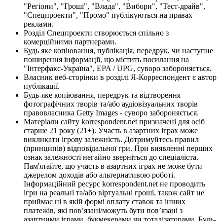
"Регіони", "Гроші", "Влада", "Вибори", "Тест-драйв",
"Спецпроекти", "Промо" публікуються на правах
реклами.
Розділ Спецпроекти створюється спільно з
комерційними партнерами.
Будь яке копіювання, публікація, передрук, чи наступне
поширення інформації, що містить посилання на
"Інтерфакс-Україна", EPA / UPG, суворо забороняється.
Власник веб-сторінки в розділі Я-Корреспондент є автор
публікації.
Будь-яке копіювання, передрук та відтворення
фотографічних творів та/або аудіовізуальних творів
правовласника Getty Images - суворо забороняється.
Матеріали сайту korrespondent.net призначені для осіб
старше 21 року (21+). Участь в азартних іграх може
викликати ігрову залежність. Дотримуйтесь правил
(принципів) відповідальної гри. При виявленні перших
ознак залежності негайно зверніться до спеціаліста.
Пам'ятайте, що участь в азартних іграх не може бути
джерелом доходів або альтернативою роботі.
Інформаційний ресурс korrespondent.net не проводить
ігри на реальні та/або віртуальні гроші, також сайт не
приймає ні в якій формі оплату ставок та інших
платежів, які пов’язані/можуть бути пов’язані з
азартними іграми, букмекерами чи тоталізаторами. Будь-