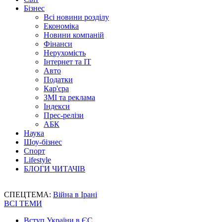
Бізнес
Всі новини розділу
Економіка
Новини компаній
Фінанси
Нерухомість
Інтернет та IT
Авто
Податки
Кар'єра
ЗМІ та реклама
Індекси
Прес-релізи
АБК
Наука
Шоу-бізнес
Спорт
Lifestyle
БЛОГИ ЧИТАЧІВ
СПЕЦТЕМА:
Війна в Ірані
ВСІ ТЕМИ
Вступ України в ЄС