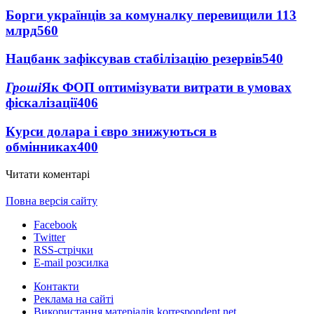
Борги українців за комуналку перевищили 113
млрд
560
Нацбанк зафіксував стабілізацію резервів
540
Гроші
Як ФОП оптимізувати витрати в умовах
фіскалізації
406
Курси долара і євро знижуються в
обмінниках
400
Читати коментарі
Повна версія сайту
Facebook
Twitter
RSS-стрічки
E-mail розсилка
Контакти
Реклама на сайті
Використання матеріалів korrespondent.net