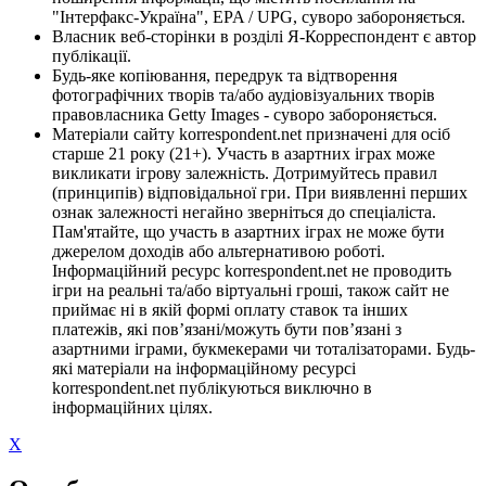
"Інтерфакс-Україна", EPA / UPG, суворо забороняється.
Власник веб-сторінки в розділі Я-Корреспондент є автор
публікації.
Будь-яке копіювання, передрук та відтворення
фотографічних творів та/або аудіовізуальних творів
правовласника Getty Images - суворо забороняється.
Матеріали сайту korrespondent.net призначені для осіб
старше 21 року (21+). Участь в азартних іграх може
викликати ігрову залежність. Дотримуйтесь правил
(принципів) відповідальної гри. При виявленні перших
ознак залежності негайно зверніться до спеціаліста.
Пам'ятайте, що участь в азартних іграх не може бути
джерелом доходів або альтернативою роботі.
Інформаційний ресурс korrespondent.net не проводить
ігри на реальні та/або віртуальні гроші, також сайт не
приймає ні в якій формі оплату ставок та інших
платежів, які пов’язані/можуть бути пов’язані з
азартними іграми, букмекерами чи тоталізаторами. Будь-
які матеріали на інформаційному ресурсі
korrespondent.net публікуються виключно в
інформаційних цілях.
X