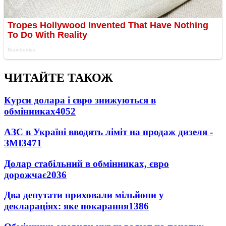
ЧИТАЙТЕ ТАКОЖ
Курси долара і євро знижуються в
обмінниках
4052
АЗС в Україні вводять ліміт на продаж дизеля -
ЗМІ
3471
Долар стабільний в обмінниках, євро
дорожчає
2036
Два депутати приховали мільйони у
деклараціях: яке покарання
1386