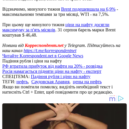
Відзначимо, минулого тижня
Brent подешевшала на 6,9%
-
максимальними темпами за три місяці, WTI - на 7,5%.
При цьому ще минулого тижня
ціни на нафту досягли
максимуму за п'ять місяців
. 31 серпня барель марки Brent
коштував $ 46,48.
Новини від
Корреспондент.net
у Telegram. Підписуйтесь на
наш канал
https://t.me/korrespondentnet
Читайте Korrespondent.net в Google News
Падіння рубля і ціни на нафту
РФ втратила прибуток від нафти на 20% - розвідка
Росія намагається підняти ціни на нафту - експерт
СПЕЦТЕМА:
Падіння рубля і ціни на нафту
ТЕГИ:
нефть
,
Саудовская Аравия
,
цены на нефть
Якщо ви помітили помилку, виділіть необхідний текст і
натисніть Ctrl + Enter, щоб повідомити про це редакцію.