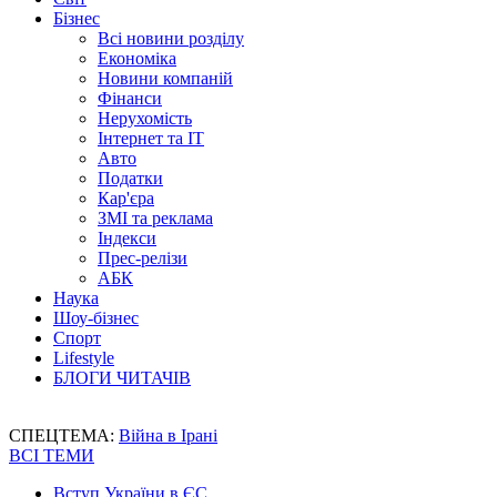
Бізнес
Всі новини розділу
Економіка
Новини компаній
Фінанси
Нерухомість
Інтернет та IT
Авто
Податки
Кар'єра
ЗМІ та реклама
Індекси
Прес-релізи
АБК
Наука
Шоу-бізнес
Спорт
Lifestyle
БЛОГИ ЧИТАЧІВ
СПЕЦТЕМА:
Війна в Ірані
ВСІ ТЕМИ
Вступ України в ЄС