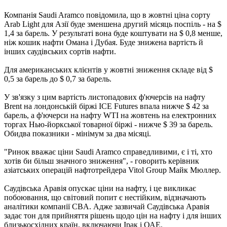
Компанія Saudi Aramco повідомила, що в жовтні ціна сорту
Arab Light для Азії буде зменшена другий місяць поспіль - на $
1,4 за барель. У результаті вона буде коштувати на $ 0,8 менше,
ніж кошик нафти Омана і Дубая. Буде знижена вартість й
інших саудівських сортів нафти.
Для американських клієнтів у жовтні зниження складе від $
0,5 за барель до $ 0,7 за барель.
У зв'язку з цим вартість листопадових ф'ючерсів на нафту
Brent на лондонській біржі ICE Futures впала нижче $ 42 за
барель, а ф'ючерси на нафту WTI на жовтень на електронних
торгах Нью-йоркської товарної біржі - нижче $ 39 за барель.
Обидва показники - мінімум за два місяці.
"Ринок вважає ціни Saudi Aramco справедливими, є і ті, хто
хотів би більш значного зниження", - говорить керівник
азіатських операцій нафтотрейдера Vitol Group Майк Мюллер.
Саудівська Аравія опускає ціни на нафту, і це викликає
побоювання, що світовий попит є нестійким, відзначають
аналітики компанії CBA. Адже зазвичай Саудівська Аравія
задає тон для прийняття рішень щодо цін на нафту і для інших
близькосхідних країн, включаючи Ірак і ОАЕ.