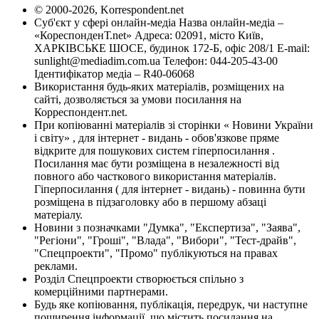
© 2000-2026, Korrespondent.net
Суб'єкт у сфері онлайн-медіа Назва онлайн-медіа –
«КореспонденТ.net» Адреса: 02091, місто Київ,
ХАРКІВСЬКЕ ШОСЕ, будинок 172-Б, офіс 208/1 E-mail:
sunlight@mediadim.com.ua
Телефон: 044-205-43-00
Ідентифікатор медіа – R40-06068
Використання будь-яких матеріалів, розміщених на
сайті, дозволяється за умови посилання на
Корреспондент.net.
При копіюванні матеріалів зі сторінки « Новини України
і світу» , для інтернет - видань - обов'язкове пряме
відкрите для пошукових систем гіперпосилання .
Посилання має бути розміщена в незалежності від
повного або часткового використання матеріалів.
Гіперпосилання ( для інтернет - видань) - повинна бути
розміщена в підзаголовку або в першому абзаці
матеріалу.
Новини з позначками "Думка", "Експертиза", "Заява",
"Регіони", "Гроші", "Влада", "Вибори", "Тест-драйв",
"Спецпроекти", "Промо" публікуються на правах
реклами.
Розділ Спецпроекти створюється спільно з
комерційними партнерами.
Будь яке копіювання, публікація, передрук, чи наступне
поширення інформації, що містить посилання на