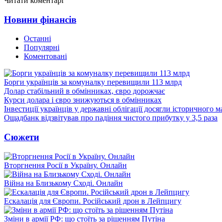
Читати коментарі
Новини фінансів
Останні
Популярні
Коментовані
Борги українців за комуналку перевищили 113 млрд
Долар стабільний в обмінниках, євро дорожчає
Курси долара і євро знижуються в обмінниках
Інвестиції українців у державні облігації досягли історичного
Ощадбанк відзвітував про падіння чистого прибутку у 3,5 раза
Сюжети
Вторгнення Росії в Україну. Онлайн
Війна на Близькому Сході. Онлайн
Ескалація для Європи. Російський дрон в Лейпцигу
Зміни в армії РФ: що стоїть за рішенням Путіна