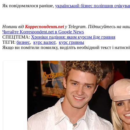
Як повідомлялося раніше,
український бізнес поліпшив очікува
Новини від
Корреспондент.net
у Telegram. Підписуйтесь на на
Читайте Korrespondent.net в Google News
СПЕЦТЕМА:
Хроніки падіння: яким курсом йде гривня
ТЕГИ:
бизнес
,
курс валют
,
курс гривны
Якщо ви помітили помилку, виділіть необхідний текст і натисніт