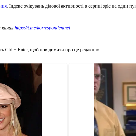
ння
. Індекс очікувань ділової активності в серпні зріс на один пун
ш канал
https://t.me/korrespondentnet
ь Ctrl + Enter, щоб повідомити про це редакцію.