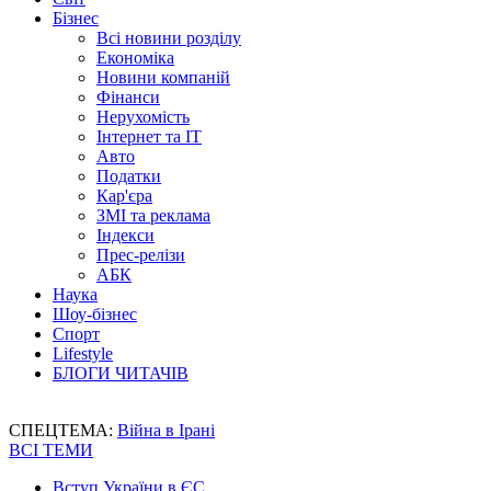
Бізнес
Всі новини розділу
Економіка
Новини компаній
Фінанси
Нерухомість
Інтернет та IT
Авто
Податки
Кар'єра
ЗМІ та реклама
Індекси
Прес-релізи
АБК
Наука
Шоу-бізнес
Спорт
Lifestyle
БЛОГИ ЧИТАЧІВ
СПЕЦТЕМА:
Війна в Ірані
ВСІ ТЕМИ
Вступ України в ЄС