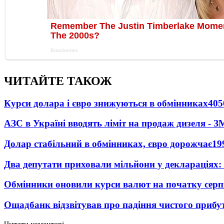
ЧИТАЙТЕ ТАКОЖ
Курси долара і євро знижуються в обмінниках
405
АЗС в Україні вводять ліміт на продаж дизеля - З
Долар стабільний в обмінниках, євро дорожчає
19
Два депутати приховали мільйони у деклараціях:
Обмінники оновили курси валют на початку сер
Ощадбанк відзвітував про падіння чистого прибут