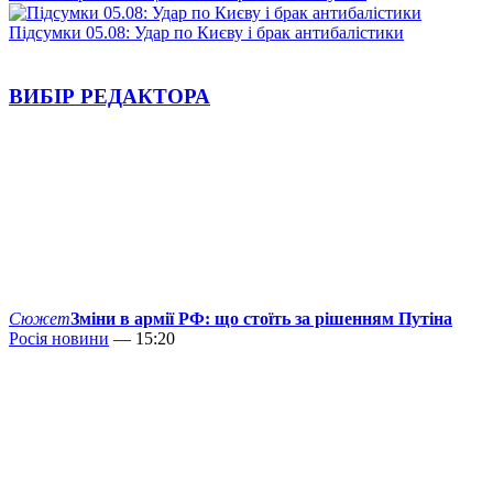
Підсумки 05.08: Удар по Києву і брак антибалістики
ВИБІР РЕДАКТОРА
Сюжет
Зміни в армії РФ: що стоїть за рішенням Путіна
Росія новини
— 15:20