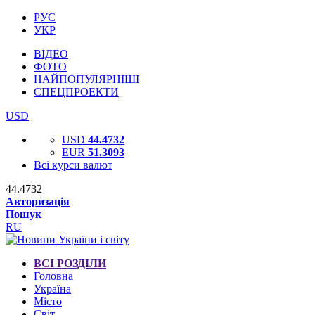
РУС
УКР
ВІДЕО
ФОТО
НАЙПОПУЛЯРНІШІ
СПЕЦПРОЕКТИ
USD
USD
44.4732
EUR
51.3093
Всі курси валют
44.4732
Авторизація
Пошук
RU
ВСІ РОЗДІЛИ
Головна
Україна
Місто
Світ