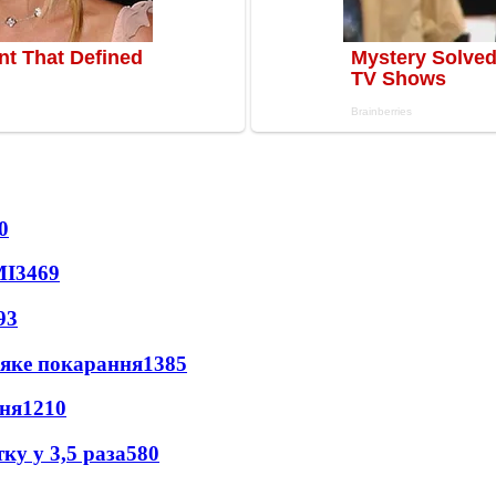
0
МІ
3469
93
 яке покарання
1385
пня
1210
ку у 3,5 раза
580