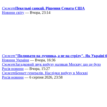
Сюжет
Пекельні санкції. Рішення Сената США
Новини світу
— Вчора, 23:14
Сюжет
"Полювати на лучника, а не на стрілу". Як Україні 
Новини України
— Вчора, 16:36
Сюжет
Загадковий звук вибуху налякав Москву: що це було
Росія новини
— Вчора, 15:27
Сюжет
Бенкет генералів. Наслідки вибуху в Москві
Росія новини
— 6 серпня 2026, 23:58