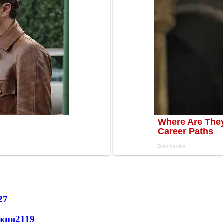
27
ижня
2119