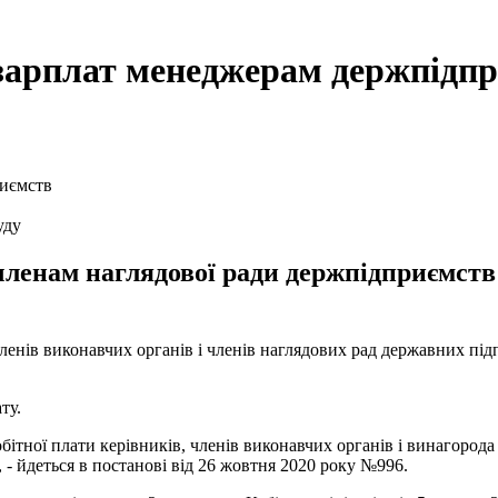
зарплат менеджерам держпідп
уду
ленам наглядової ради держпідприємств 
ленів виконавчих органів і членів наглядових рад державних під
ту.
бітної плати керівників, членів виконавчих органів і винагород
 - йдеться в постанові від 26 жовтня 2020 року №996.