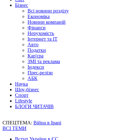
Бізнес
Всі новини розділу
Економіка
Новини компаній
Фінанси
Нерухомість
Інтернет та IT
Авто
Податки
Кар'єра
ЗМІ та реклама
Індекси
Прес-релізи
АБК
Наука
Шоу-бізнес
Спорт
Lifestyle
БЛОГИ ЧИТАЧІВ
СПЕЦТЕМА:
Війна в Ірані
ВСІ ТЕМИ
Вступ України в ЄС