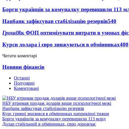
Борги українців за комуналку перевищили 113 м
Нацбанк зафіксував стабілізацію резервів
540
Гроші
Як ФОП оптимізувати витрати в умовах фіск
Курси долара і євро знижуються в обмінниках
400
Читати коментарі
Новини фінансів
Останні
Популярні
Коментовані
НБУ втримав продаж доларів вище психологічної межі
Нацбанк зафіксував стабілізацію резервів
Курс гривні знизився в обмінниках наприкінці тижня
Борги українців за комуналку перевищили 113 млрд
Долар стабільний в обмінниках, євро дорожчає