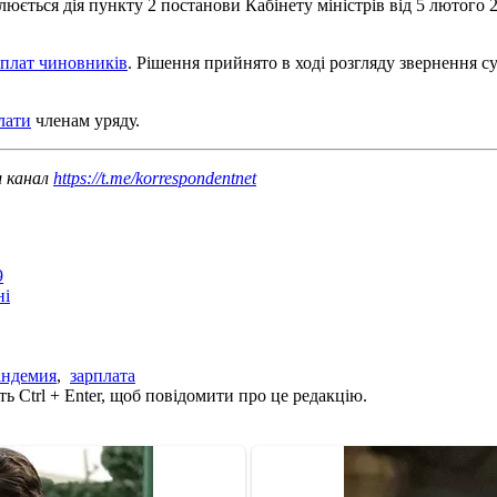
юється дія пункту 2 постанови Кабінету міністрів від 5 лютого 
рплат чиновників
. Рішення прийнято в ході розгляду звернення с
лати
членам уряду.
ш канал
https://t.me/korrespondentnet
9
ні
андемия
,
зарплата
ь Ctrl + Enter, щоб повідомити про це редакцію.