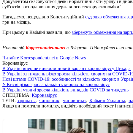
Документом скасовуються деякі нормативні акти уряду і відновл
суб'єктів господарювання державного сектору економіки".
Нагадаємо, нещодавно Конституційний
суд зняв обмеження за
грн на місяць.
При цьому в Кабміні заявили, що
збережуть обмеження на зарп
Новини від
Корреспондент.net
в Telegram. Підписуйтесь на на
Читайте Korrespondent.net в Google News
Коронавірус
В Україні вперше виявили новий варіант коронавірусу Цикада
В Україні за тиждень різко зросла кількість хворих на COVID-1
Нові штами COVID-19: особливості та кількість хворих в Украї
У Києві різко зросла кількість хворих на коронавірус
В Україні утричі зросла кількість випадків COVID за тиждень
СПЕЦТЕМА:
Коронавірус
ТЕГИ:
зарплаты
,
чиновник
,
чиновники
,
Кабмин Украины
,
п
Якщо ви помітили помилку, виділіть необхідний текст і натисніт