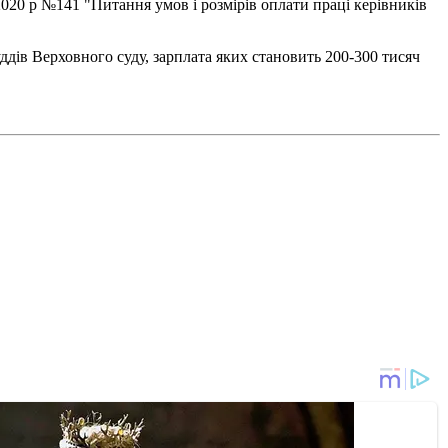
2020 р №141 "Питання умов і розмірів оплати праці керівників
уддів Верховного суду, зарплата яких становить 200-300 тисяч