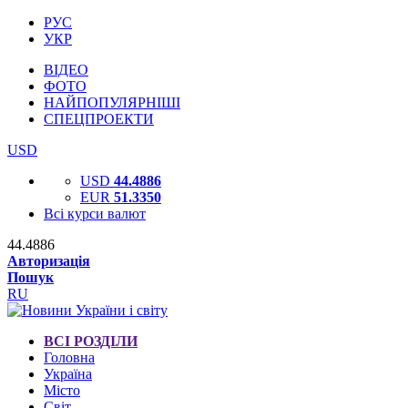
РУС
УКР
ВІДЕО
ФОТО
НАЙПОПУЛЯРНІШІ
СПЕЦПРОЕКТИ
USD
USD
44.4886
EUR
51.3350
Всі курси валют
44.4886
Авторизація
Пошук
RU
ВСІ РОЗДІЛИ
Головна
Україна
Місто
Світ