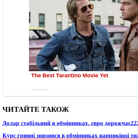
ЧИТАЙТЕ ТАКОЖ
Долар стабільний в обмінниках, євро дорожчає
22
Курс гривні знизився в обмінниках наприкінці т