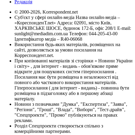
Редакція
© 2000-2026, Korrespondent.net
Суб'єкт у сфері онлайн-медіа Назва онлайн-медіа –
«КореспонденТ.net» Адреса: 02091, місто Київ,
ХАРКІВСЬКЕ ШОСЕ, будинок 172-Б, офіс 208/1 E-mail:
sunlight@mediadim.com.ua
Телефон: 044-205-43-00
Ідентифікатор медіа – R40-06068
Використання будь-яких матеріалів, розміщених на
сайті, дозволяється за умови посилання на
Корреспондент.net.
При копіюванні матеріалів зі сторінки « Новини України
і світу» , для інтернет - видань - обов'язкове пряме
відкрите для пошукових систем гіперпосилання .
Посилання має бути розміщена в незалежності від
повного або часткового використання матеріалів.
Гіперпосилання ( для інтернет - видань) - повинна бути
розміщена в підзаголовку або в першому абзаці
матеріалу.
Новини з позначками "Думка", "Експертиза", "Заява",
"Регіони", "Гроші", "Влада", "Вибори", "Тест-драйв",
"Спецпроекти", "Промо" публікуються на правах
реклами.
Розділ Спецпроекти створюється спільно з
комерційними партнерами.