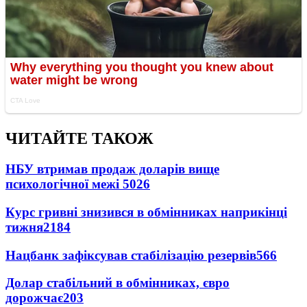
ЧИТАЙТЕ ТАКОЖ
НБУ втримав продаж доларів вище
психологічної межі
5026
Курс гривні знизився в обмінниках наприкінці
тижня
2184
Нацбанк зафіксував стабілізацію резервів
566
Долар стабільний в обмінниках, євро
дорожчає
203