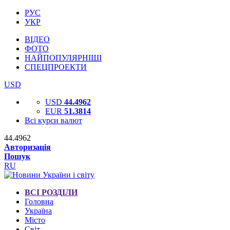
РУС
УКР
ВІДЕО
ФОТО
НАЙПОПУЛЯРНІШІ
СПЕЦПРОЕКТИ
USD
USD
44.4962
EUR
51.3814
Всі курси валют
44.4962
Авторизація
Пошук
RU
ВСІ РОЗДІЛИ
Головна
Україна
Місто
Світ