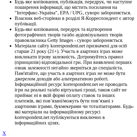
Будь яке копіювання, публікація, передрук, чи наступне
поширення інформації, що містить посилання на
"Інтерфакс-Україна", EPA / UPG, суворо забороняється.
Власник веб-сторінки в розділі Я-Корреспондент є автор
публікації.
Будь-яке копіювання, передрук та відтворення
фотографічних творів та/або аудіовізуальних творів
правовласника Getty Images - суворо забороняється.
Матеріали сайту korrespondent.net призначені для осіб
старше 21 року (21+). Участь в азартних іграх може
викликати ігрову залежність. Дотримуйтесь правил
(принципів) відповідальної гри. При виявленні перших
ознак залежності негайно зверніться до спеціаліста.
Пам'ятайте, що участь в азартних іграх не може бути
джерелом доходів або альтернативою роботі.
Інформаційний ресурс korrespondent.net не проводить
ігри на реальні та/або віртуальні гроші, також сайт не
приймає ні в якій формі оплату ставок та інших
платежів, які пов’язані/можуть бути пов’язані з
азартними іграми, букмекерами чи тоталізаторами. Будь-
які матеріали на інформаційному ресурсі
korrespondent.net публікуються виключно в
інформаційних цілях.
X