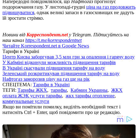
Напередодні повідомлялося, що
Нафтогаз
прогнозує
подорожчання газу. У листопаді-грудні
ціна на газ продовжить
підвищуватися
, однак великі запаси в газосховищах не дадуть
їй зростати стрімко.
Новини від
Корреспондент.net
у Telegram. Підписуйтесь на
наш канал
https://t.me/korrespondentnet
Читайте Korrespondent.net в Google News
Тарифи в Україні
Центр Києва заборгував 3,5 млн грн за опалення і гарячу воду
У Кабміні відкинули можливість підвищення тарифів
В Україні скасували підвищення тарифу на воду
Зеленський розкритикував підвищення тарифу на воду
Нафтогаз заморозив ціну на газ ще на рік
СПЕЦТЕМА:
Тарифи в Україні
ТЕГИ:
Тарифы ЖКХ
,
тарифы
,
Кабмин Украины
,
ЖКХ
оплата ЖЭК услуги тарифы
,
жкх тарифы отопление
,
коммунальные услуги
Якщо ви помітили помилку, виділіть необхідний текст і
натисніть Ctrl + Enter, щоб повідомити про це редакцію.