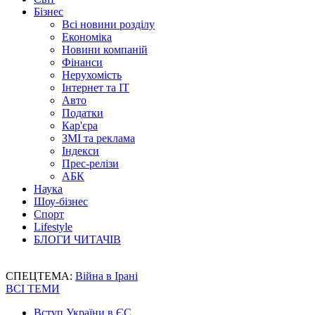
Бізнес
Всі новини розділу
Економіка
Новини компаній
Фінанси
Нерухомість
Інтернет та IT
Авто
Податки
Кар'єра
ЗМІ та реклама
Індекси
Прес-релізи
АБК
Наука
Шоу-бізнес
Спорт
Lifestyle
БЛОГИ ЧИТАЧІВ
СПЕЦТЕМА:
Війна в Ірані
ВСІ ТЕМИ
Вступ України в ЄС