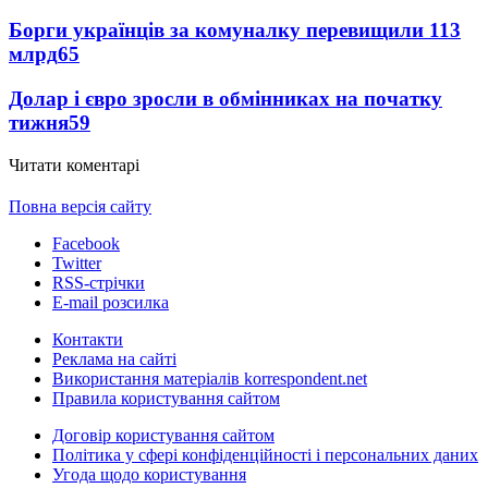
Борги українців за комуналку перевищили 113
млрд
65
Долар і євро зросли в обмінниках на початку
тижня
59
Читати коментарі
Повна версія сайту
Facebook
Twitter
RSS-стрічки
E-mail розсилка
Контакти
Реклама на сайті
Використання матеріалів korrespondent.net
Правила користування сайтом
Договір користування сайтом
Політика у сфері конфіденційності і персональних даних
Угода щодо користування