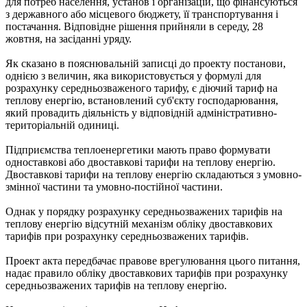
для потреб населення, установ і організацій, що фінансуються
з державного або місцевого бюджету, її транспортування і
постачання. Відповідне рішення прийняли в середу, 28
жовтня, на засіданні уряду.
Як сказано в пояснювальній записці до проекту постанови,
однією з величин, яка використовується у формулі для
розрахунку середньозваженого тарифу, є діючий тариф на
теплову енергію, встановлений суб'єкту господарювання,
який провадить діяльність у відповідній адміністративно-
територіальній одиниці.
Підприємства теплоенергетики мають право формувати
одноставкові або двоставкові тарифи на теплову енергію.
Двоставкові тарифи на теплову енергію складаються з умовно-
змінної частини та умовно-постійної частини.
Однак у порядку розрахунку середньозважених тарифів на
теплову енергію відсутній механізм обліку двоставкових
тарифів при розрахунку середньозважених тарифів.
Проект акта передбачає правове врегулювання цього питання,
надає правило обліку двоставкових тарифів при розрахунку
середньозважених тарифів на теплову енергію.