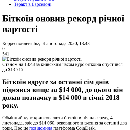
Теракт в Барселоні
Біткоїн оновив рекорд річної
вартості
Корреспондент.biz, 4 листопада 2020, 13:48
0
541
Станом на 13:43 за київським часом курс біткоїна опустився
до $13 715
Біткоїн вдруге за останні сім днів
піднявся вище за $14 000, до цього він
долав позначку в $14 000 в січні 2018
року.
Обмінний курс криптовалюти біткоїн в ніч на середу, 4
листопада, зріс до $14 060, рекордного значення за останні два
роки. Про це
повідомила
платформа CoinDesk.