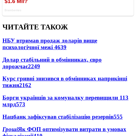
ЧИТАЙТЕ ТАКОЖ
НБУ втримав продаж доларів вище
психологічної межі
4639
Долар стабільний в обмінниках, євро
дорожчає
2249
Курс гривні знизився в обмінниках наприкінці
тижня
2162
Борги українців за комуналку перевищили 113
млрд
573
Нацбанк зафіксував стабілізацію резервів
555
Гроші
Як ФОП оптимізувати витрати в умовах
фіскалізації
410