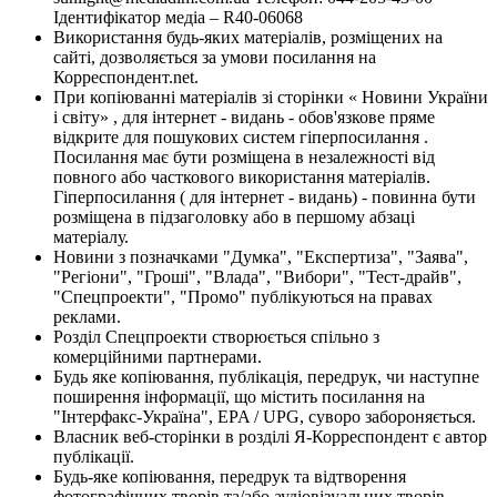
Ідентифікатор медіа – R40-06068
Використання будь-яких матеріалів, розміщених на
сайті, дозволяється за умови посилання на
Корреспондент.net.
При копіюванні матеріалів зі сторінки « Новини України
і світу» , для інтернет - видань - обов'язкове пряме
відкрите для пошукових систем гіперпосилання .
Посилання має бути розміщена в незалежності від
повного або часткового використання матеріалів.
Гіперпосилання ( для інтернет - видань) - повинна бути
розміщена в підзаголовку або в першому абзаці
матеріалу.
Новини з позначками "Думка", "Експертиза", "Заява",
"Регіони", "Гроші", "Влада", "Вибори", "Тест-драйв",
"Спецпроекти", "Промо" публікуються на правах
реклами.
Розділ Спецпроекти створюється спільно з
комерційними партнерами.
Будь яке копіювання, публікація, передрук, чи наступне
поширення інформації, що містить посилання на
"Інтерфакс-Україна", EPA / UPG, суворо забороняється.
Власник веб-сторінки в розділі Я-Корреспондент є автор
публікації.
Будь-яке копіювання, передрук та відтворення
фотографічних творів та/або аудіовізуальних творів