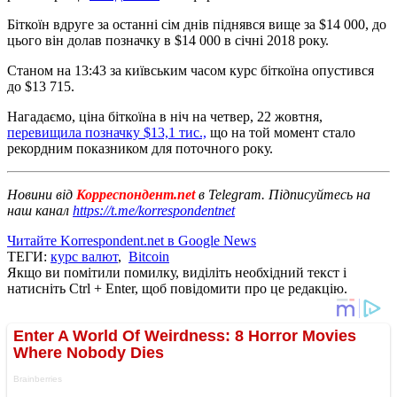
Біткоїн вдруге за останні сім днів піднявся вище за $14 000, до
цього він долав позначку в $14 000 в січні 2018 року.
Станом на 13:43 за київським часом курс біткоїна опустився
до $13 715.
Нагадаємо, ціна біткоїна в ніч на четвер, 22 жовтня,
перевищила позначку $13,1 тис.,
що на той момент стало
рекордним показником для поточного року.
Новини від
Корреспондент.net
в Telegram. Підписуйтесь на
наш канал
https://t.me/korrespondentnet
Читайте Korrespondent.net в Google News
ТЕГИ:
курс валют
,
Bitcoin
Якщо ви помітили помилку, виділіть необхідний текст і
натисніть Ctrl + Enter, щоб повідомити про це редакцію.