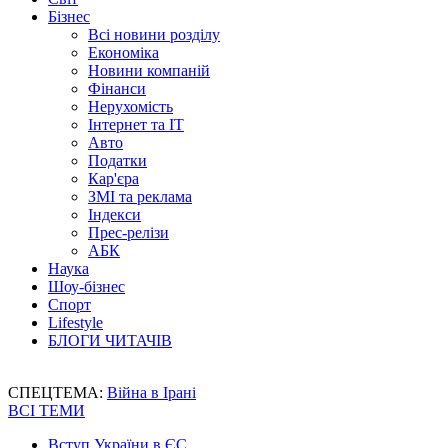
Бізнес
Всі новини розділу
Економіка
Новини компаній
Фінанси
Нерухомість
Інтернет та IT
Авто
Податки
Кар'єра
ЗМІ та реклама
Індекси
Прес-релізи
АБК
Наука
Шоу-бізнес
Спорт
Lifestyle
БЛОГИ ЧИТАЧІВ
СПЕЦТЕМА:
Війна в Ірані
ВСІ ТЕМИ
Вступ України в ЄС