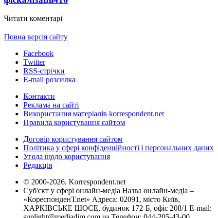
Читати коментарі
Повна версія сайту
Facebook
Twitter
RSS-стрічки
E-mail розсилка
Контакти
Реклама на сайті
Використання матеріалів korrespondent.net
Правила користування сайтом
Договір користування сайтом
Політика у сфері конфіденційності і персональних даних
Угода щодо користування
Редакція
© 2000-2026, Korrespondent.net
Суб'єкт у сфері онлайн-медіа Назва онлайн-медіа –
«КореспонденТ.net» Адреса: 02091, місто Київ,
ХАРКІВСЬКЕ ШОСЕ, будинок 172-Б, офіс 208/1 E-mail:
sunlight@mediadim.com.ua
Телефон: 044-205-43-00