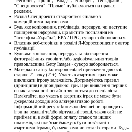
"Регіони", "Гроші", "Влада", "Вибори", "Тест-драйв",
"Спецпроекти", "Промо" публікуються на правах
реклами.
Розділ Спецпроекти створюється спільно з
комерційними партнерами.
Будь яке копіювання, публікація, передрук, чи наступне
поширення інформації, що містить посилання на
"Інтерфакс-Україна", EPA / UPG, суворо забороняється.
Власник веб-сторінки в розділі Я-Корреспондент є автор
публікації.
Будь-яке копіювання, передрук та відтворення
фотографічних творів та/або аудіовізуальних творів
правовласника Getty Images - суворо забороняється.
Матеріали сайту korrespondent.net призначені для осіб
старше 21 року (21+). Участь в азартних іграх може
викликати ігрову залежність. Дотримуйтесь правил
(принципів) відповідальної гри. При виявленні перших
ознак залежності негайно зверніться до спеціаліста.
Пам'ятайте, що участь в азартних іграх не може бути
джерелом доходів або альтернативою роботі.
Інформаційний ресурс korrespondent.net не проводить
ігри на реальні та/або віртуальні гроші, також сайт не
приймає ні в якій формі оплату ставок та інших
платежів, які пов’язані/можуть бути пов’язані з
азартними іграми, букмекерами чи тоталізаторами. Будь-