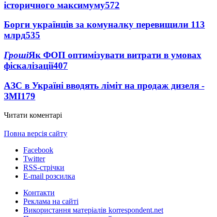
історичного максимуму
572
Борги українців за комуналку перевищили 113
млрд
535
Гроші
Як ФОП оптимізувати витрати в умовах
фіскалізації
407
АЗС в Україні вводять ліміт на продаж дизеля -
ЗМІ
179
Читати коментарі
Повна версія сайту
Facebook
Twitter
RSS-стрічки
E-mail розсилка
Контакти
Реклама на сайті
Використання матеріалів korrespondent.net