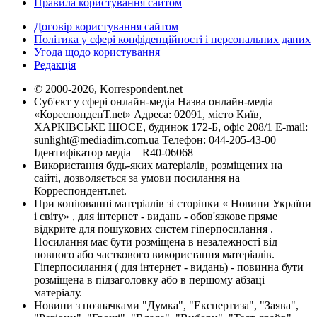
Правила користування сайтом
Договір користування сайтом
Політика у сфері конфіденційності і персональних даних
Угода щодо користування
Редакція
© 2000-2026, Korrespondent.net
Суб'єкт у сфері онлайн-медіа Назва онлайн-медіа –
«КореспонденТ.net» Адреса: 02091, місто Київ,
ХАРКІВСЬКЕ ШОСЕ, будинок 172-Б, офіс 208/1 E-mail:
sunlight@mediadim.com.ua
Телефон: 044-205-43-00
Ідентифікатор медіа – R40-06068
Використання будь-яких матеріалів, розміщених на
сайті, дозволяється за умови посилання на
Корреспондент.net.
При копіюванні матеріалів зі сторінки « Новини України
і світу» , для інтернет - видань - обов'язкове пряме
відкрите для пошукових систем гіперпосилання .
Посилання має бути розміщена в незалежності від
повного або часткового використання матеріалів.
Гіперпосилання ( для інтернет - видань) - повинна бути
розміщена в підзаголовку або в першому абзаці
матеріалу.
Новини з позначками "Думка", "Експертиза", "Заява",