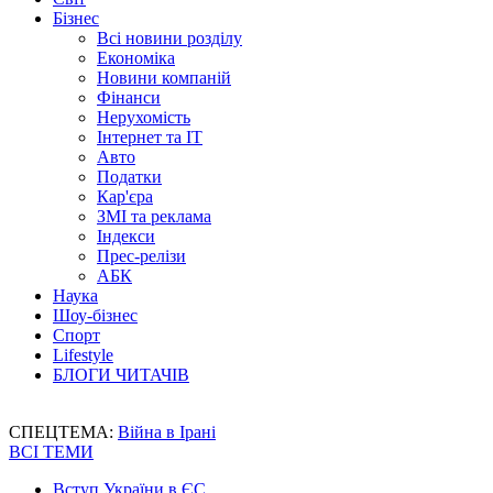
Бізнес
Всі новини розділу
Економіка
Новини компаній
Фінанси
Нерухомість
Інтернет та IT
Авто
Податки
Кар'єра
ЗМІ та реклама
Індекси
Прес-релізи
АБК
Наука
Шоу-бізнес
Спорт
Lifestyle
БЛОГИ ЧИТАЧІВ
СПЕЦТЕМА:
Війна в Ірані
ВСІ ТЕМИ
Вступ України в ЄС