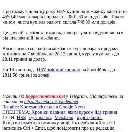
При цьому з початку року НБУ купив на міжбанку валюти на
4550,40 млн доларів і продав на 3801,60 млн доларів. Таким
чином, чиста купівля валюти склала 748,80 млн доларів.
Це другий за місяць тиждень, коли регулятор відмовляється
від інтервенцій на міжбанку.
Відзначимо, сьогодні на міжбанку курс долара в продажу
знизився на 7 копійок, до 28,12 гривні, курс у купівлі - до
28,11 гривні за долар.
На 16 листопада
НБУ зміцнив гривню
на 8 копійок - до
2811,58 гривні за долар.
Новини від
Корреспондент.net
у Telegram. Підписуйтесь на
наш канал
https://t.me/korrespondentnet
Читайте Korrespondent.net в Google News
СПЕЦТЕМА:
Хроніки падіння: яким курсом йде гривня
ТЕГИ:
НБУ
,
курс валют
,
Межбанк
,
курс гривны
Якщо ви помітили помилку, виділіть необхідний текст і
натисніть Ctrl + Enter, щоб повідомити про це редакцію.