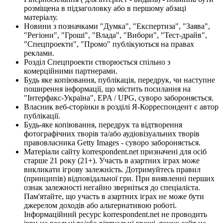
розміщена в підзаголовку або в першому абзаці
матеріалу.
Новини з позначками "Думка", "Експертиза", "Заява",
"Регіони", "Гроші", "Влада", "Вибори", "Тест-драйв",
"Спецпроекти", "Промо" публікуються на правах
реклами.
Розділ Спецпроекти створюється спільно з
комерційними партнерами.
Будь яке копіювання, публікація, передрук, чи наступне
поширення інформації, що містить посилання на
"Інтерфакс-Україна", EPA / UPG, суворо забороняється.
Власник веб-сторінки в розділі Я-Корреспондент є автор
публікації.
Будь-яке копіювання, передрук та відтворення
фотографічних творів та/або аудіовізуальних творів
правовласника Getty Images - суворо забороняється.
Матеріали сайту korrespondent.net призначені для осіб
старше 21 року (21+). Участь в азартних іграх може
викликати ігрову залежність. Дотримуйтесь правил
(принципів) відповідальної гри. При виявленні перших
ознак залежності негайно зверніться до спеціаліста.
Пам'ятайте, що участь в азартних іграх не може бути
джерелом доходів або альтернативою роботі.
Інформаційний ресурс korrespondent.net не проводить