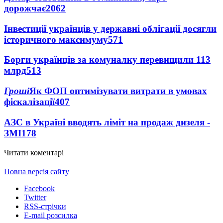
дорожчає
2062
Інвестиції українців у державні облігації досягли
історичного максимуму
571
Борги українців за комуналку перевищили 113
млрд
513
Гроші
Як ФОП оптимізувати витрати в умовах
фіскалізації
407
АЗС в Україні вводять ліміт на продаж дизеля -
ЗМІ
178
Читати коментарі
Повна версія сайту
Facebook
Twitter
RSS-стрічки
E-mail розсилка