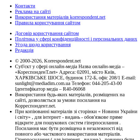
Контакти
Реклама на сайті
Використання матеріалів korrespondent.net
Правила користування сайтом
Договір користування сайтом
Політика у сфері конфіденційності і персональних даних
Угода щодо користування
Редакція
© 2000-2026, Korrespondent.net
Суб'єкт у сфері онлайн-медіа Назва онлайн-медіа –
«КореспонденТ.net» Адреса: 02091, місто Київ,
ХАРКІВСЬКЕ ШОСЕ, будинок 172-Б, офіс 208/1 E-mail:
sunlight@mediadim.com.ua
Телефон: 044-205-43-00
Ідентифікатор медіа – R40-06068
Використання будь-яких матеріалів, розміщених на
сайті, дозволяється за умови посилання на
Корреспондент.net.
При копіюванні матеріалів зі сторінки « Новини України
і світу» , для інтернет - видань - обов'язкове пряме
відкрите для пошукових систем гіперпосилання .
Посилання має бути розміщена в незалежності від
повного або часткового використання матеріалів.
Гіперпосилання ( для інтернет - видань) - повинна бути