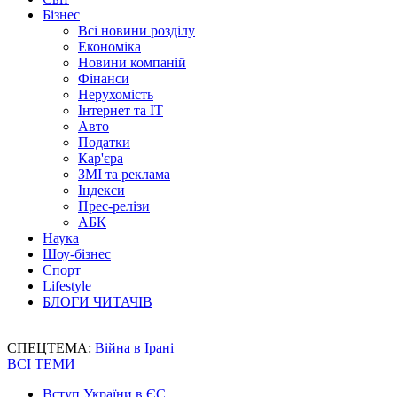
Бізнес
Всі новини розділу
Економіка
Новини компаній
Фінанси
Нерухомість
Інтернет та IT
Авто
Податки
Кар'єра
ЗМІ та реклама
Індекси
Прес-релізи
АБК
Наука
Шоу-бізнес
Спорт
Lifestyle
БЛОГИ ЧИТАЧІВ
СПЕЦТЕМА:
Війна в Ірані
ВСІ ТЕМИ
Вступ України в ЄС