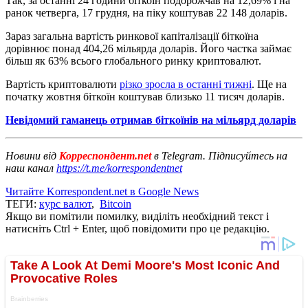
Так, за останні 24 години біткоїн подорожчав на 12,69% і на
ранок четверга, 17 грудня, на піку коштував 22 148 доларів.
Зараз загальна вартість ринкової капіталізації біткоїна
дорівнює понад 404,26 мільярда доларів. Його частка займає
більш як 63% всього глобального ринку криптовалют.
Вартість криптовалюти
різко зросла в останні тижні
. Ще на
початку жовтня біткоїн коштував близько 11 тисяч доларів.
Невідомий гаманець отримав біткоїнів на мільярд доларів
Новини від
Корреспондент.net
в Telegram. Підписуйтесь на
наш канал
https://t.me/korrespondentnet
Читайте Korrespondent.net в Google News
ТЕГИ:
курс валют
,
Bitcoin
Якщо ви помітили помилку, виділіть необхідний текст і
натисніть Ctrl + Enter, щоб повідомити про це редакцію.