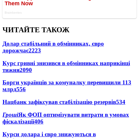
ЧИТАЙТЕ ТАКОЖ
Долар стабільний в обмінниках, євро
дорожчає
2223
Курс гривні знизився в обмінниках наприкінці
тижня
2090
Борги українців за комуналку перевищили 113
млрд
556
Нацбанк зафіксував стабілізацію резервів
534
Гроші
Як ФОП оптимізувати витрати в умовах
фіскалізації
406
Курси долара і євро знижуються в