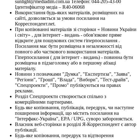
sunlight@mediadim.com.ua
Телефон: 044-205-43-00
Ідентифікатор медіа – R40-06068
Використання будь-яких матеріалів, розміщених на
сайті, дозволяється за умови посилання на
Корреспондент.net.
При копіюванні матеріалів зі сторінки « Новини України
і світу» , для інтернет - видань - обов'язкове пряме
відкрите для пошукових систем гіперпосилання .
Посилання має бути розміщена в незалежності від
повного або часткового використання матеріалів.
Гіперпосилання ( для інтернет - видань) - повинна бути
розміщена в підзаголовку або в першому абзаці
матеріалу.
Новини з позначками "Думка", "Експертиза", "Заява",
"Регіони", "Гроші", "Влада", "Вибори", "Тест-драйв",
"Спецпроекти", "Промо" публікуються на правах
реклами.
Розділ Спецпроекти створюється спільно з
комерційними партнерами.
Будь яке копіювання, публікація, передрук, чи наступне
поширення інформації, що містить посилання на
"Інтерфакс-Україна", EPA / UPG, суворо забороняється.
Власник веб-сторінки в розділі Я-Корреспондент є автор
публікації.
Будь-яке копіювання, передрук та відтворення