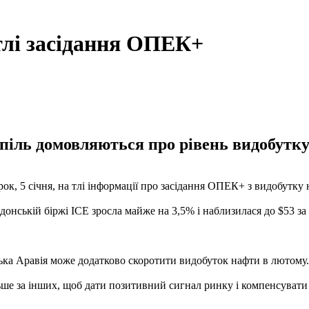
тлі засідання ОПЕК+
піль домовляються про рівень видобутку
рок, 5 січня, на тлі інформації про засідання ОПЕК+ з видобутку
донській біржі ICE зросла майже на 3,5% і наблизилася до $53 за 
ька Аравія може додатково скоротити видобуток нафти в лютому.
льше за інших, щоб дати позитивний сигнал ринку і компенсува