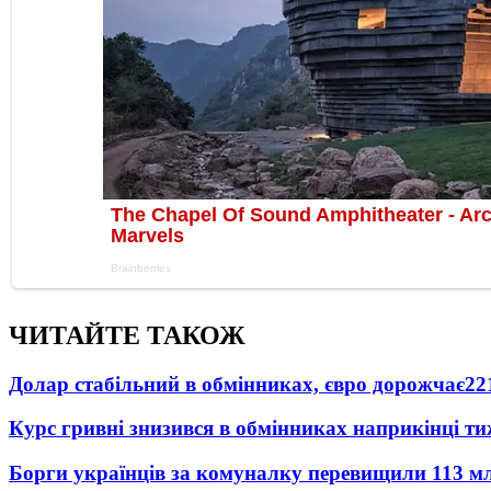
ЧИТАЙТЕ ТАКОЖ
Долар стабільний в обмінниках, євро дорожчає
22
Курс гривні знизився в обмінниках наприкінці т
Борги українців за комуналку перевищили 113 м