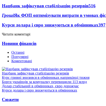
Нацбанк зафіксував стабілізацію резервів
516
Гроші
Як ФОП оптимізувати витрати в умовах фіск
Курси долара і євро знижуються в обмінниках
397
Читати коментарі
Новини фінансів
Останні
Популярні
Коментовані
Нацбанк зафіксував стабілізацію резервів
Курс гривні знизився в обмінниках наприкінці тижня
Борги українців за комуналку перевищили 113 млрд
Долар стабільний в обмінниках, євро дорожчає
Курси долара і євро знижуються в обмінниках
Сюжети