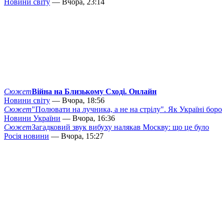
Новини світу
— Вчора, 23:14
Сюжет
Війна на Близькому Сході. Онлайн
Новини світу
— Вчора, 18:56
Сюжет
"Полювати на лучника, а не на стрілу". Як Україні бор
Новини України
— Вчора, 16:36
Сюжет
Загадковий звук вибуху налякав Москву: що це було
Росія новини
— Вчора, 15:27