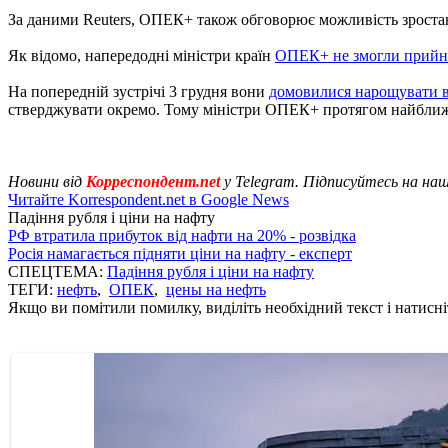
За даними Reuters, ОПЕК+ також обговорює можливість зростанн
Як відомо, напередодні міністри країн
ОПЕК+ не змогли прийн
На попередній зустрічі 3 грудня вони
домовилися нарощувати 
стверджувати окремо. Тому міністри ОПЕК+ протягом найближчих 
Новини від
Корреспондент.net
у Telegram. Підписуйтесь на на
Читайте Korrespondent.net в Google News
Падіння рубля і ціни на нафту
РФ втратила прибуток від нафти на 20% - розвідка
Росія намагається підняти ціни на нафту - експерт
СПЕЦТЕМА:
Падіння рубля і ціни на нафту
ТЕГИ:
нефть
,
ОПЕК
,
цены на нефть
Якщо ви помітили помилку, виділіть необхідний текст і натисніт