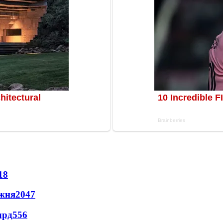
18
ижня
2047
лрд
556