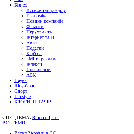
Бізнес
Всі новини розділу
Економіка
Новини компаній
Фінанси
Нерухомість
Інтернет та IT
Авто
Податки
Кар'єра
ЗМІ та реклама
Індекси
Прес-релізи
АБК
Наука
Шоу-бізнес
Спорт
Lifestyle
БЛОГИ ЧИТАЧІВ
СПЕЦТЕМА:
Війна в Ірані
ВСІ ТЕМИ
Вступ України в ЄС