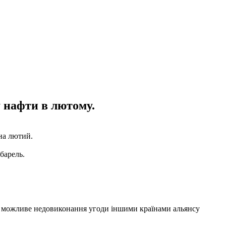
 нафти в лютому.
 на лютий.
барель.
ти можливе недовиконання угоди іншими країнами альянсу