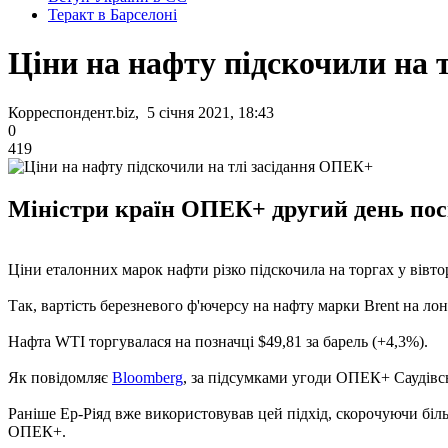
Теракт в Барселоні
Ціни на нафту підскочили на 
Корреспондент.biz, 5 січня 2021, 18:43
0
419
Міністри країн ОПЕК+ другий день пос
Ціни еталонних марок нафти різко підскочила на торгах у вівто
Так, вартість березневого ф'ючерсу на нафту марки Brent на лон
Нафта WTI торгувалася на позначці $49,81 за барель (+4,3%).
Як повідомляє
Bloomberg
, за підсумками угоди ОПЕК+ Саудівс
Раніше Ер-Ріяд вже використовував цей підхід, скорочуючи бі
ОПЕК+.