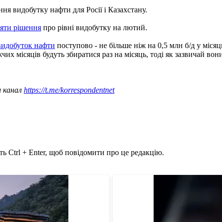
я видобутку нафти для Росії і Казахстану.
яти рішення
про рівні видобутку на лютий.
видобуток нафти
поступово - не більше ніж на 0,5 млн б/д у міс
місяців будуть збиратися раз на місяць, тоді як зазвичай вони 
ш канал
https://t.me/korrespondentnet
ь Ctrl + Enter, щоб повідомити про це редакцію.