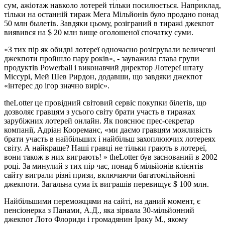
сум, ажіотаж навколо лотерей тільки посилюється. Наприклад,
тільки на останній тираж Мега Мільйонів було продано понад
50 млн былетів. Завдяки цьому, розіграний в тиражі джекпот
виявився на $ 20 млн вище оголошеної спочатку суми.
«З тих пір як обидві лотереї одночасно розігрували величезні
джекпоти пройшло пару років», - зауважила глава групи
продуктів Powerball і виконавчий директор Лотереї штату
Міссурі, Мей Шев Рирдон, додавши, що завдяки джекпот
«інтерес до ігор значно виріс».
theLotter це провідний світовий сервіс покупки білетів, що
дозволяє гравцям з усього світу брати участь в тиражах
зарубіжних лотерей онлайн. Як пояснює прес-секретар
компанії, Адріан Коореманс, «ми даємо гравцям можливість
брати участь в найбільших і найбільш захоплюючих лотереях
світу. А найкраще? Наші гравці не тільки грають в лотереї,
вони також в них виграють! » theLotter був заснований в 2002
році. За минулий з тих пір час, понад 6 мільйонів клієнтів
сайту виграли різні призи, включаючи багатомільйонні
джекпоти. Загальна сума їх виграшів перевищує $ 100 млн.
Найбільшими переможцями на сайті, на даний момент, є
пенсіонерка з Панами, А.Д., яка зірвала 30-мільйонний
джекпот Лото Флориди і громадянин Іраку М., якому