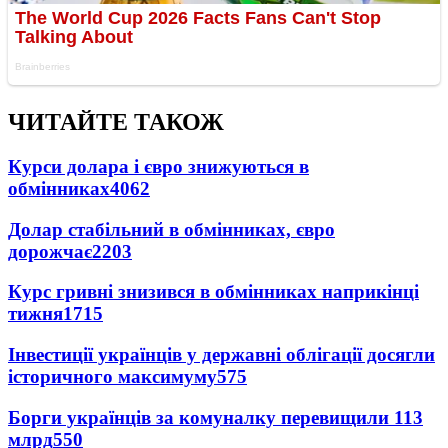
ЧИТАЙТЕ ТАКОЖ
Курси долара і євро знижуються в
обмінниках
4062
Долар стабільний в обмінниках, євро
дорожчає
2203
Курс гривні знизився в обмінниках наприкінці
тижня
1715
Інвестиції українців у державні облігації досягли
історичного максимуму
575
Борги українців за комуналку перевищили 113
млрд
550