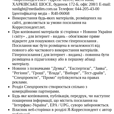
ХАРКІВСЬКЕ ШОСЕ, будинок 172-Б, офіс 208/1 E-mail:
sunlight@mediadim.com.ua
Телефон: 044-205-43-00
Ідентифікатор медіа – R40-06068
Використання будь-яких матеріалів, розміщених на
сайті, дозволяється за умови посилання на
Корреспондент.net.
При копіюванні матеріалів зі сторінки « Новини України
і світу» , для інтернет - видань - обов'язкове пряме
відкрите для пошукових систем гіперпосилання .
Посилання має бути розміщена в незалежності від
повного або часткового використання матеріалів.
Гіперпосилання ( для інтернет - видань) - повинна бути
розміщена в підзаголовку або в першому абзаці
матеріалу.
Новини з позначками "Думка", "Експертиза", "Заява",
"Регіони", "Гроші", "Влада", "Вибори", "Тест-драйв",
"Спецпроекти", "Промо" публікуються на правах
реклами.
Розділ Спецпроекти створюється спільно з
комерційними партнерами.
Будь яке копіювання, публікація, передрук, чи наступне
поширення інформації, що містить посилання на
"Інтерфакс-Україна", EPA / UPG, суворо забороняється.
Власник веб-сторінки в розділі Я-Корреспондент є автор