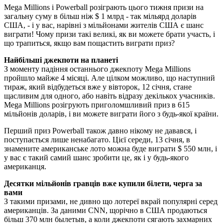
Mega Millions і Powerball розіграють цього тижня призи на
загальну суму в більш ніж $ 1 млрд - так мільярд доларів
США, - і у вас, нарівні з мільйонами жителів США є шанс
виграти! Чому призи такі великі, як ви можете брати участь, і
що трапиться, якщо вам пощастить виграти приз?
Найбільші джекпоти на планеті
З моменту падіння останнього джекпоту Mega Millions
пройшло майже 4 місяці. Але цілком можливо, що наступний
тираж, який відбудеться вже у вівторок, 12 січня, стане
щасливим для одного, або навіть відразу декількох учасників.
Mega Millions розігрують приголомшливий приз в 615
мільйонів доларів, і ви можете виграти його з будь-якої країни.
Перший приз Powerball також давно нікому не давався, і
поступається лише ненабагато. Цієї середи, 13 січня, в
знамените американське лото можна буде виграти $ 550 млн, і
у вас є такий самий шанс зробити це, як і у будь-якого
американця.
Десятки мільйонів гравців вже купили білети, черга за
вами
З такими призами, не дивно що лотереї вкрай популярні серед
американців. За даними CNN, щорічно в США продаються
більш 370 млн былетыв, а коли джекпоти сягають захмарних