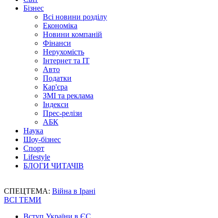
Бізнес
Всі новини розділу
Економіка
Новини компаній
Фінанси
Нерухомість
Інтернет та IT
Авто
Податки
Кар'єра
ЗМІ та реклама
Індекси
Прес-релізи
АБК
Наука
Шоу-бізнес
Спорт
Lifestyle
БЛОГИ ЧИТАЧІВ
СПЕЦТЕМА:
Війна в Ірані
ВСІ ТЕМИ
Вступ України в ЄС