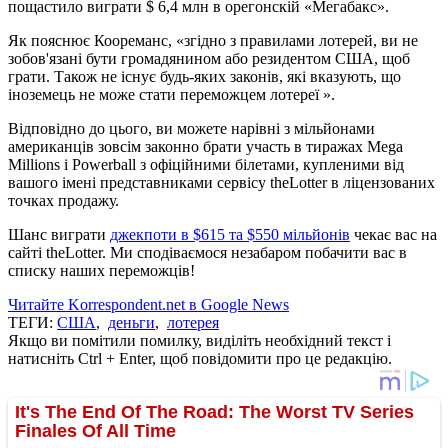
пощастило виграти $ 6,4 млн в орегонскій «Мегабакс».
Як пояснює Коореманс, «згідно з правилами лотерей, ви не
зобов'язані бути громадянином або резидентом США, щоб
грати. Також не існує будь-яких законів, які вказують, що
іноземець не може стати переможцем лотереї ».
Відповідно до цього, ви можете нарівні з мільйонами
американців зовсім законно брати участь в тиражах Mega
Millions і Powerball з офіційними білетами, купленими від
вашого імені представниками сервісу theLotter в ліцензованих
точках продажу.
Шанс виграти
джекпоти в $615 та $550 мільйонів
чекає вас на
сайті theLotter. Ми сподіваємося незабаром побачити вас в
списку наших переможців!
Читайте Korrespondent.net в Google News
ТЕГИ:
США
,
деньги
,
лотерея
Якщо ви помітили помилку, виділіть необхідний текст і
натисніть Ctrl + Enter, щоб повідомити про це редакцію.