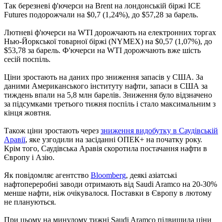
Так березневі ф'ючерси на Brent на лондонській біржі ICE
Futures подорожчали на $0,7 (1,24%), до $57,28 за барель.
Лютневі ф'ючерси на WTI дорожчають на електронних торгах
Нью-Йоркської товарної біржі (NYMEX) на $0,57 (1,07%), до
$53,78 за барель. Ф'ючерси на WTI дорожчають вже шість
сесій поспіль.
Ціни зростають на даних про зниження запасів у США. За
даними Американського інституту нафти, запаси в США за
тиждень впали на 5,8 млн барелів. Зниження було відзначено
за підсумками третього тижня поспіль і стало максимальним з
кінця жовтня.
Також ціни зростають через
зниження видобутку в Саудівській
Аравії
, яке узгодили на засіданні ОПЕК+ на початку року.
Крім того, Саудівська Аравія скоротила постачання нафти в
Європу і Азію.
Як повідомляє агентство
Bloomberg
, деякі азіатські
нафтопереробні заводи отримають від Saudi Aramco на 20-30%
менше нафти, ніж очікувалося. Поставки в Європу в лютому
не плануються.
При цьому на минулому тижні Saudi Aramco підвищила ціни