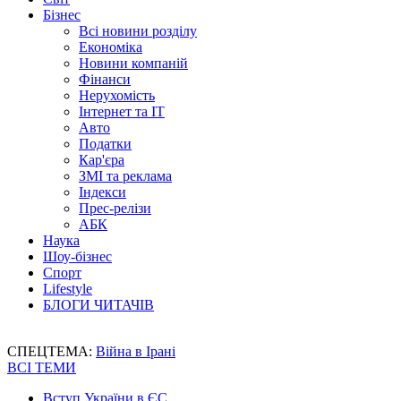
Бізнес
Всі новини розділу
Економіка
Новини компаній
Фінанси
Нерухомість
Інтернет та IT
Авто
Податки
Кар'єра
ЗМІ та реклама
Індекси
Прес-релізи
АБК
Наука
Шоу-бізнес
Спорт
Lifestyle
БЛОГИ ЧИТАЧІВ
СПЕЦТЕМА:
Війна в Ірані
ВСІ ТЕМИ
Вступ України в ЄС