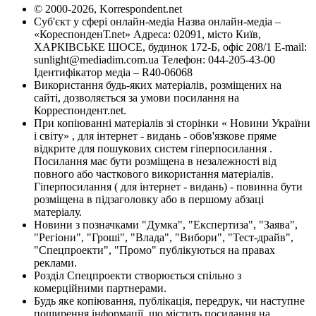
© 2000-2026, Korrespondent.net
Суб'єкт у сфері онлайн-медіа Назва онлайн-медіа –
«КореспонденТ.net» Адреса: 02091, місто Київ,
ХАРКІВСЬКЕ ШОСЕ, будинок 172-Б, офіс 208/1 E-mail:
sunlight@mediadim.com.ua
Телефон: 044-205-43-00
Ідентифікатор медіа – R40-06068
Використання будь-яких матеріалів, розміщених на
сайті, дозволяється за умови посилання на
Корреспондент.net.
При копіюванні матеріалів зі сторінки « Новини України
і світу» , для інтернет - видань - обов'язкове пряме
відкрите для пошукових систем гіперпосилання .
Посилання має бути розміщена в незалежності від
повного або часткового використання матеріалів.
Гіперпосилання ( для інтернет - видань) - повинна бути
розміщена в підзаголовку або в першому абзаці
матеріалу.
Новини з позначками "Думка", "Експертиза", "Заява",
"Регіони", "Гроші", "Влада", "Вибори", "Тест-драйв",
"Спецпроекти", "Промо" публікуються на правах
реклами.
Розділ Спецпроекти створюється спільно з
комерційними партнерами.
Будь яке копіювання, публікація, передрук, чи наступне
поширення інформації, що містить посилання на