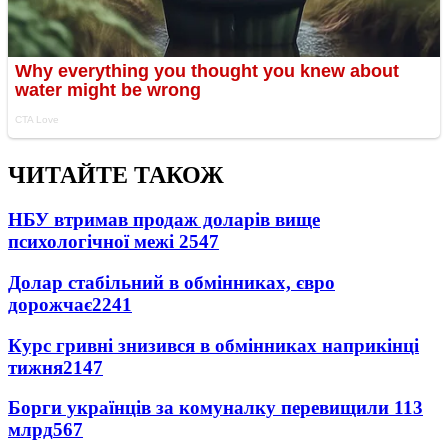
ЧИТАЙТЕ ТАКОЖ
НБУ втримав продаж доларів вище
психологічної межі
2547
Долар стабільний в обмінниках, євро
дорожчає
2241
Курс гривні знизився в обмінниках наприкінці
тижня
2147
Борги українців за комуналку перевищили 113
млрд
567