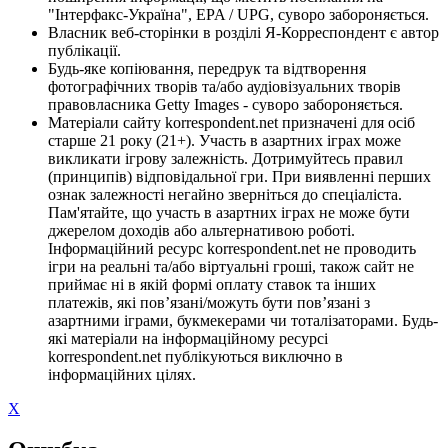
"Інтерфакс-Україна", EPA / UPG, суворо забороняється.
Власник веб-сторінки в розділі Я-Корреспондент є автор
публікації.
Будь-яке копіювання, передрук та відтворення
фотографічних творів та/або аудіовізуальних творів
правовласника Getty Images - суворо забороняється.
Матеріали сайту korrespondent.net призначені для осіб
старше 21 року (21+). Участь в азартних іграх може
викликати ігрову залежність. Дотримуйтесь правил
(принципів) відповідальної гри. При виявленні перших
ознак залежності негайно зверніться до спеціаліста.
Пам'ятайте, що участь в азартних іграх не може бути
джерелом доходів або альтернативою роботі.
Інформаційний ресурс korrespondent.net не проводить
ігри на реальні та/або віртуальні гроші, також сайт не
приймає ні в якій формі оплату ставок та інших
платежів, які пов’язані/можуть бути пов’язані з
азартними іграми, букмекерами чи тоталізаторами. Будь-
які матеріали на інформаційному ресурсі
korrespondent.net публікуються виключно в
інформаційних цілях.
X