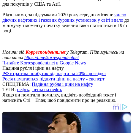
для покупців у США та Азії.
Відзначимо, за підсумками 2020 року середньомісячне
число
діючих нафтових і газових бурових установок у світі впало
до
мінімуму з моменту початку ведення такої статистики в 1975
році.
Новини від
Корреспондент.net
у Telegram. Підписуйтесь на
наш канал
https://t.me/korrespondentnet
Читайте Korrespondent.net в Google News
Падіння рубля і ціни на нафту
РФ втратила прибуток від нафти на 20% - розвідка
Росія намагається підняти ціни на нафту - експерт
СПЕЦТЕМА:
Падіння рубля і ціни на нафту
ТЕГИ:
нефть
,
цены на нефть
Якщо ви помітили помилку, виділіть необхідний текст і
натисніть Ctrl + Enter, щоб повідомити про це редакцію.