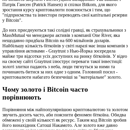
Патрік Гансен (Patrick Hansen) зі спілки Bitkom, для якого
зростання курсу криптовалюти пояснюється і тим, що
"підприємства та інвестори переводять свої капітальні резерви
у Bitcoin".
До них приєднуються такі солідні гравці, як страхувальники з
MassMutual чи менеджери активів з компанії One River, яка
нещодавно придбала Bitcoin на 600 мільйонів доларів.
Найбільшу кількість біткоїнів у світі наразі має інша компанія з
управління активами - Graytrust з Нью-Йорка зосередила
майже три відсотки усіх доступних на ринку біткоїнів. У відео
на своєму сайті Graytrust ілюструє переваги такої інвестиції:
золоті злитки падають з неба, люди тягнуться за ними та
починають битися за них одне з одним. Головний посил -
криптовалюти набагато безпечніші за "матеріальне" золото.
Чому золото і Bitcoin часто
порівнюють
Порівняння між найпопулярнішою криптовалютою та золотом
звучить досить часто, аби пояснити феномен біткоїна. Обидва
обмежені у своїй кількості як ресурс. Таким код Bitcoin зробив
його винахідник Сатоші Накамото. Але золото вже давно