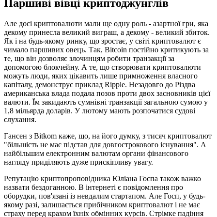
Паршиві вівці криптоджунглів
Але досі криптовалюти мали ще одну роль - азартної гри, яка
декому принесла великий виграш, а декому - великий збиток.
Як і на будь-якому ринку, що зростає, у світі криптовалют є
чимало паршивих овець. Так, Bitcoin постійно критикують за
те, що він дозволяє злочинцям робити транзакції за
допомогою блокчейну. А те, що створювати криптовалюти
можуть люди, яких цікавить лише примноження власного
капіталу, демонструє приклад Ripple. Незадовго до Різдва
американська влада подала позов проти двох засновників цієї
валюти. Їм закидають сумнівні транзакції загальною сумою у
1,8 мільярда доларів. У лютому мають розпочатися судові
слухання.
Гансен з Bitkom каже, що, на його думку, з тисяч криптовалют
"більшість не має підстав для довгострокового існування". А
найбільшим електронним валютам органи фінансового
нагляду приділяють дуже прискіпливу увагу.
Репутацію криптопроповідника Юліана Госпа також важко
назвати бездоганною. В інтернеті є повідомлення про
оборудки, пов'язані із невдалим стартапом. Але Госп, у будь-
якому разі, залишається прибічником криптовалют і не має
страху перед крахом їхніх обмінних курсів. Стрімке падіння