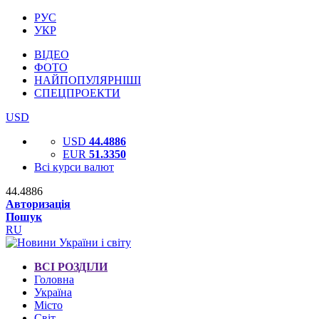
РУС
УКР
ВІДЕО
ФОТО
НАЙПОПУЛЯРНІШІ
СПЕЦПРОЕКТИ
USD
USD
44.4886
EUR
51.3350
Всі курси валют
44.4886
Авторизація
Пошук
RU
ВСІ РОЗДІЛИ
Головна
Україна
Місто
Світ