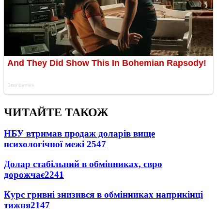
ЧИТАЙТЕ ТАКОЖ
НБУ втримав продаж доларів вище
психологічної межі
2547
Долар стабільний в обмінниках, євро
дорожчає
2241
Курс гривні знизився в обмінниках наприкінці
тижня
2147