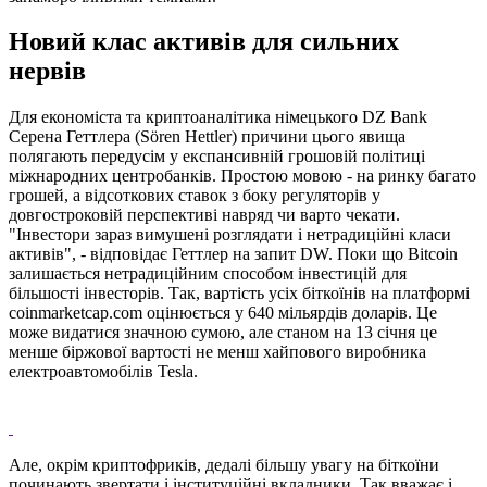
Новий клас активів для сильних
нервів
Для економіста та криптоаналітика німецького DZ Bank
Серена Геттлера (Sören Hettler) причини цього явища
полягають передусім у експансивній грошовій політиці
міжнародних центробанків. Простою мовою - на ринку багато
грошей, а відсоткових ставок з боку регуляторів у
довгостроковій перспективі навряд чи варто чекати.
"Інвестори зараз вимушені розглядати і нетрадиційні класи
активів", - відповідає Геттлер на запит DW. Поки що Bitcoin
залишається нетрадиційним способом інвестицій для
більшості інвесторів. Так, вартість усіх біткоїнів на платформі
coinmarketcap.com оцінюється у 640 мільярдів доларів. Це
може видатися значною сумою, але станом на 13 січня це
менше біржової вартості не менш хайпового виробника
електроавтомобілів Tesla.
Але, окрім криптофриків, дедалі більшу увагу на біткоїни
починають звертати і інституційні вкладники. Так вважає і