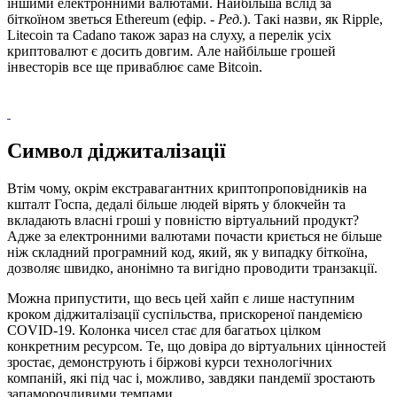
іншими електронними валютами. Найбільша вслід за
біткоїном зветься Ethereum (ефір. -
Ред
.
). Такі назви, як Ripple,
Litecoin та Cadano також зараз на слуху, а перелік усіх
криптовалют є досить довгим. Але найбільше грошей
інвесторів все ще приваблює саме Bitcoin.
Символ діджиталізації
Втім чому, окрім екстравагантних криптопроповідників на
кшталт Госпа, дедалі більше людей вірять у блокчейн та
вкладають власні гроші у повністю віртуальний продукт?
Адже за електронними валютами почасти криється не більше
ніж складний програмний код, який, як у випадку біткоїна,
дозволяє швидко, анонімно та вигідно проводити транзакції.
Можна припустити, що весь цей хайп є лише наступним
кроком діджиталізації суспільства, прискореної пандемією
COVID-19. Колонка чисел стає для багатьох цілком
конкретним ресурсом. Те, що довіра до віртуальних цінностей
зростає, демонструють і біржові курси технологічних
компаній, які під час і, можливо, завдяки пандемії зростають
запаморочливими темпами.