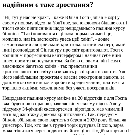
надійним є таке зростання?
"Ні, тут у нас не крах", - каже Юліан Госп (Julian Hosp) у
своєму новому відео на YouTube, заспокоюючи більше сотні
тисяч своїх підписників щодо нещодавнього падіння курсу
біткоїна. "Такі коливання є цілком нормальними і це,
можливо, навіть заспокоїть увесь цей хайп", - додає
самоназваний австрійський криптовалютний експерт, який
нині розповідає зі Сінгапуру про світ криптовалют. Госп є
колишнім професійним кайтсерфером і називає себе нині
інвестором та консультантом. За його словами, він і сам є
власником багатьох коїнів - так представники
криптовалютного світу називають різні криптовалюти. Але
його найбільшим проєктом є власна електронна валюта, за
допомогою якої він хоче зробити кредитування, платежі та
торгівлю акціями можливими без участі посередників.
Нещодавнє падіння курсу майже на 20 відсотків є для Госпа
вже буденною справою, заявляє він у своєму відео. Але у
підсумку 34-річний ексспортсмен, вірогідно, мав чималий
зиск від ажіотажу довкола криптовалют. Так, передусім
біткоїн збільшив свою вартість з березня 2020 року більш як
ушестеро. Той, хто ще в грудні торік купував Bitcoin, зараз
може тішитися через подвоєння його ціни. Подібна картина і з