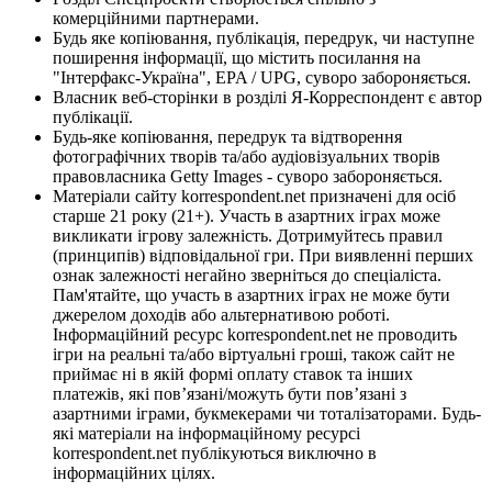
комерційними партнерами.
Будь яке копіювання, публікація, передрук, чи наступне
поширення інформації, що містить посилання на
"Інтерфакс-Україна", EPA / UPG, суворо забороняється.
Власник веб-сторінки в розділі Я-Корреспондент є автор
публікації.
Будь-яке копіювання, передрук та відтворення
фотографічних творів та/або аудіовізуальних творів
правовласника Getty Images - суворо забороняється.
Матеріали сайту korrespondent.net призначені для осіб
старше 21 року (21+). Участь в азартних іграх може
викликати ігрову залежність. Дотримуйтесь правил
(принципів) відповідальної гри. При виявленні перших
ознак залежності негайно зверніться до спеціаліста.
Пам'ятайте, що участь в азартних іграх не може бути
джерелом доходів або альтернативою роботі.
Інформаційний ресурс korrespondent.net не проводить
ігри на реальні та/або віртуальні гроші, також сайт не
приймає ні в якій формі оплату ставок та інших
платежів, які пов’язані/можуть бути пов’язані з
азартними іграми, букмекерами чи тоталізаторами. Будь-
які матеріали на інформаційному ресурсі
korrespondent.net публікуються виключно в
інформаційних цілях.