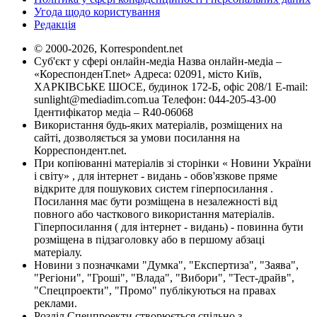
Угода щодо користування
Редакція
© 2000-2026, Korrespondent.net
Суб'єкт у сфері онлайн-медіа Назва онлайн-медіа –
«КореспонденТ.net» Адреса: 02091, місто Київ,
ХАРКІВСЬКЕ ШОСЕ, будинок 172-Б, офіс 208/1 E-mail:
sunlight@mediadim.com.ua
Телефон: 044-205-43-00
Ідентифікатор медіа – R40-06068
Використання будь-яких матеріалів, розміщених на
сайті, дозволяється за умови посилання на
Корреспондент.net.
При копіюванні матеріалів зі сторінки « Новини України
і світу» , для інтернет - видань - обов'язкове пряме
відкрите для пошукових систем гіперпосилання .
Посилання має бути розміщена в незалежності від
повного або часткового використання матеріалів.
Гіперпосилання ( для інтернет - видань) - повинна бути
розміщена в підзаголовку або в першому абзаці
матеріалу.
Новини з позначками "Думка", "Експертиза", "Заява",
"Регіони", "Гроші", "Влада", "Вибори", "Тест-драйв",
"Спецпроекти", "Промо" публікуються на правах
реклами.
Розділ Спецпроекти створюється спільно з