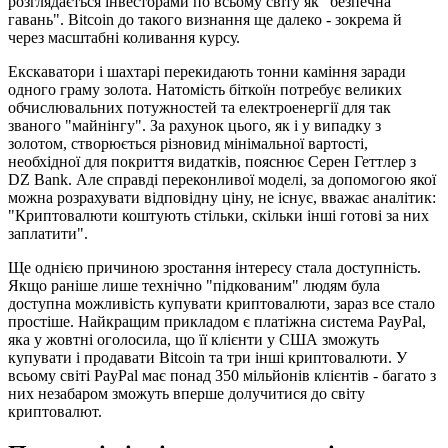
розглядається інвесторами по всьому світу як "безпечна
гавань". Bitcoin до такого визнання ще далеко - зокрема й
через масштабні коливання курсу.
Екскаватори і шахтарі перекидають тонни каміння заради
одного граму золота. Натомість біткоїн потребує великих
обчислювальних потужностей та електроенергії для так
званого "майнінгу". За рахунок цього, як і у випадку з
золотом, створюється різновид мінімальної вартості,
необхідної для покриття видатків, пояснює Серен Геттлер з
DZ Bank. Але справді переконливої моделі, за допомогою якої
можна розрахувати відповідну ціну, не існує, вважає аналітик:
"Криптовалюти коштують стільки, скільки інші готові за них
заплатити".
Ще однією причиною зростання інтересу стала доступність.
Якщо раніше лише технічно "підкованим" людям була
доступна можливість купувати криптовалюти, зараз все стало
простіше. Найкращим прикладом є платіжна система PayPal,
яка у жовтні оголосила, що її клієнти у США зможуть
купувати і продавати Bitcoin та три інші криптовалюти. У
всьому світі PayPal має понад 350 мільйонів клієнтів - багато з
них незабаром зможуть вперше долучитися до світу
криптовалют.