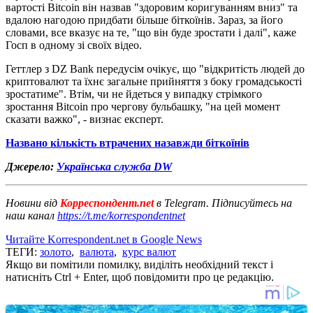
вартості Bitcoin він назвав "здоровим коригуванням вниз" та
вдалою нагодою придбати більше біткоїнів. Зараз, за його
словами, все вказує на те, "що він буде зростати і далі", каже
Госп в одному зі своїх відео.
Геттлер з DZ Bank передусім очікує, що "відкритість людей до
криптовалют та їхнє загальне прийняття з боку громадськості
зростатиме". Втім, чи не йдеться у випадку стрімкого
зростання Bitcoin про чергову бульбашку, "на цей момент
сказати важко", - визнає експерт.
Названо кількість втрачених назавжди біткоїнів
Джерело:
Українська служба DW
Новини від
Корреспондент.net
в Telegram. Підписуйтесь на
наш канал
https://t.me/korrespondentnet
Читайте Korrespondent.net в Google News
ТЕГИ:
золото
,
валюта
,
курс валют
Якщо ви помітили помилку, виділіть необхідний текст і
натисніть Ctrl + Enter, щоб повідомити про це редакцію.