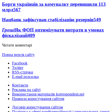
Борги українців за комуналку перевищили 113
млрд
567
Нацбанк зафіксував стабілізацію резервів
549
Гроші
Як ФОП оптимізувати витрати в умовах
фіскалізації
409
Читати коментарі
Повна версія сайту
Facebook
Twitter
RSS-стрічки
E-mail розсилка
Контакти
Реклама на сайті
Використання матеріалів korrespondent.net
Правила користування сайтом
Договір користування сайтом
Політика у сфері конфіденційності і персональних даних