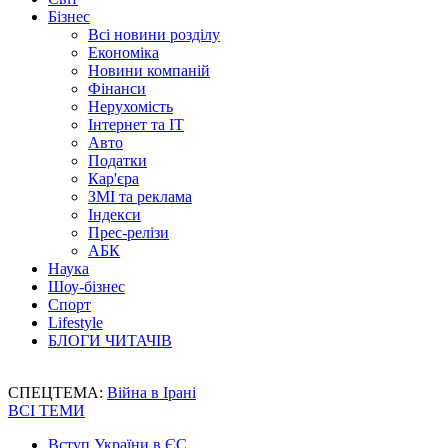
Бізнес
Всі новини розділу
Економіка
Новини компаній
Фінанси
Нерухомість
Інтернет та IT
Авто
Податки
Кар'єра
ЗМІ та реклама
Індекси
Прес-релізи
АБК
Наука
Шоу-бізнес
Спорт
Lifestyle
БЛОГИ ЧИТАЧІВ
СПЕЦТЕМА:
Війна в Ірані
ВСІ ТЕМИ
Вступ України в ЄС