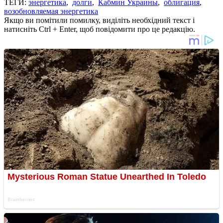
ТЕГИ:
энергетика
,
долги
,
Кабмин Украины
,
облигация
,
возобновляемая энергетика
Якщо ви помітили помилку, виділіть необхідний текст і
натисніть Ctrl + Enter, щоб повідомити про це редакцію.