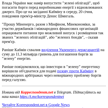
Влада України має намір випустити "зелені облігації", щоб
погасити борги перед виробниками енергії з відновлюваних
джерел. Про це на засіданні Кабміну в середу, 20 січня,
повідомив прем'єр-міністр Денис Шмигаль.
"Прошу Міненерго, разом з Мінфіном, Мінекономіки, за
участю держбанків і міжнародних фінансових організацій
опрацювати питання про можливий випуск і розміщення так
званих "зелених облігацій", або "зелених бондів", - сказав
прем'єр.
Раніше Кабмін схвалив
виділення Укренерго держгарантій
на
суму до 11,3 мільярда гривень для погашення боргів за
"зелену" енергію.
Раніше повідомлялося, що інвестори в "зелену" енергетику
вирішили об'єднатися для подачі
позову проти Кабміну
в
міжнародних арбітражах через невирішену проблему боргів
перед галуззю.
Новини від
Корреспондент.net
в Telegram. Підписуйтесь на
наш канал
https://t.me/korrespondentnet
Читайте Korrespondent.net в Google News