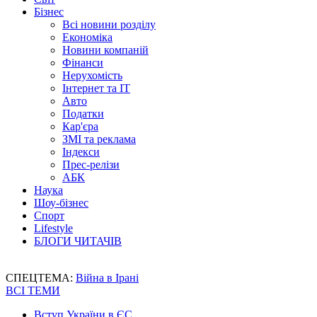
Бізнес
Всі новини розділу
Економіка
Новини компаній
Фінанси
Нерухомість
Інтернет та IT
Авто
Податки
Кар'єра
ЗМІ та реклама
Індекси
Прес-релізи
АБК
Наука
Шоу-бізнес
Спорт
Lifestyle
БЛОГИ ЧИТАЧІВ
СПЕЦТЕМА:
Війна в Ірані
ВСІ ТЕМИ
Вступ України в ЄС