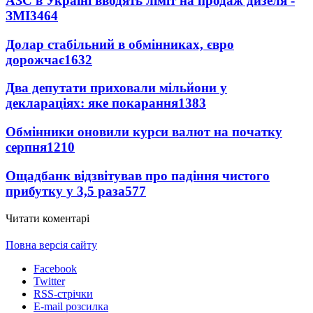
АЗС в Україні вводять ліміт на продаж дизеля -
ЗМІ
3464
Долар стабільний в обмінниках, євро
дорожчає
1632
Два депутати приховали мільйони у
деклараціях: яке покарання
1383
Обмінники оновили курси валют на початку
серпня
1210
Ощадбанк відзвітував про падіння чистого
прибутку у 3,5 раза
577
Читати коментарі
Повна версія сайту
Facebook
Twitter
RSS-стрічки
E-mail розсилка