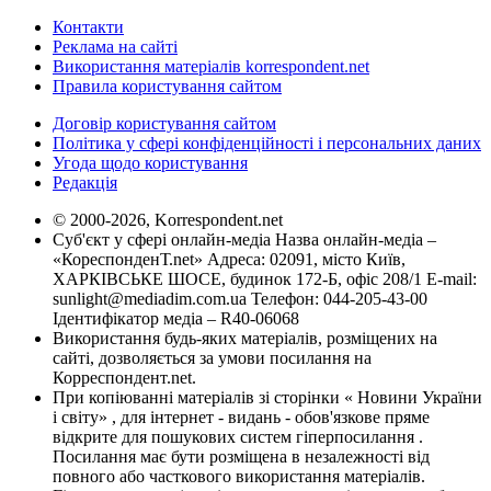
Контакти
Реклама на сайті
Використання матеріалів korrespondent.net
Правила користування сайтом
Договір користування сайтом
Політика у сфері конфіденційності і персональних даних
Угода щодо користування
Редакція
© 2000-2026, Korrespondent.net
Суб'єкт у сфері онлайн-медіа Назва онлайн-медіа –
«КореспонденТ.net» Адреса: 02091, місто Київ,
ХАРКІВСЬКЕ ШОСЕ, будинок 172-Б, офіс 208/1 E-mail:
sunlight@mediadim.com.ua
Телефон: 044-205-43-00
Ідентифікатор медіа – R40-06068
Використання будь-яких матеріалів, розміщених на
сайті, дозволяється за умови посилання на
Корреспондент.net.
При копіюванні матеріалів зі сторінки « Новини України
і світу» , для інтернет - видань - обов'язкове пряме
відкрите для пошукових систем гіперпосилання .
Посилання має бути розміщена в незалежності від
повного або часткового використання матеріалів.