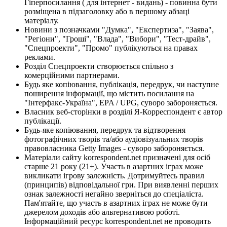
Гіперпосилання ( для інтернет - видань) - повинна бути
розміщена в підзаголовку або в першому абзаці
матеріалу.
Новини з позначками "Думка", "Експертиза", "Заява",
"Регіони", "Гроші", "Влада", "Вибори", "Тест-драйв",
"Спецпроекти", "Промо" публікуються на правах
реклами.
Розділ Спецпроекти створюється спільно з
комерційними партнерами.
Будь яке копіювання, публікація, передрук, чи наступне
поширення інформації, що містить посилання на
"Інтерфакс-Україна", EPA / UPG, суворо забороняється.
Власник веб-сторінки в розділі Я-Корреспондент є автор
публікації.
Будь-яке копіювання, передрук та відтворення
фотографічних творів та/або аудіовізуальних творів
правовласника Getty Images - суворо забороняється.
Матеріали сайту korrespondent.net призначені для осіб
старше 21 року (21+). Участь в азартних іграх може
викликати ігрову залежність. Дотримуйтесь правил
(принципів) відповідальної гри. При виявленні перших
ознак залежності негайно зверніться до спеціаліста.
Пам'ятайте, що участь в азартних іграх не може бути
джерелом доходів або альтернативою роботі.
Інформаційний ресурс korrespondent.net не проводить