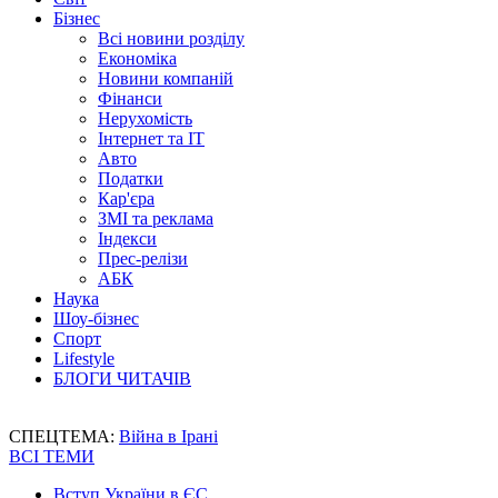
Бізнес
Всі новини розділу
Економіка
Новини компаній
Фінанси
Нерухомість
Інтернет та IT
Авто
Податки
Кар'єра
ЗМІ та реклама
Індекси
Прес-релізи
АБК
Наука
Шоу-бізнес
Спорт
Lifestyle
БЛОГИ ЧИТАЧІВ
СПЕЦТЕМА:
Війна в Ірані
ВСІ ТЕМИ
Вступ України в ЄС