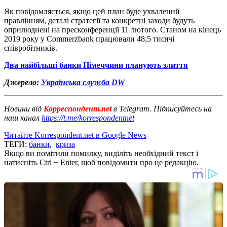
Як повідомляється, якщо цей план буде ухвалений
правлінням, деталі стратегії та конкретні заходи будуть
оприлюднені на пресконференції 11 лютого. Станом на кінець
2019 року у Commerzbank працювали 48,5 тисячі
співробітників.
Два найбільші банки Німеччини планують злиття
Джерело:
Українська служба DW
Новини від
Корреспондент.net
в Telegram. Підписуйтесь на
наш канал
https://t.me/korrespondentnet
Читайте Korrespondent.net в Google News
ТЕГИ:
банки
,
криза
Якщо ви помітили помилку, виділіть необхідний текст і
натисніть Ctrl + Enter, щоб повідомити про це редакцію.