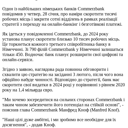
Один із найбільших німецьких банків Commerzbank
повідомив у четвер, 28 січня, про наміри скоротити тисячі
робочих місць і закрити сотні відділень в рамках реалізації
стратегії з переходу на онлайн-банкінг і безготівкові платежі.
Як ідеться у повідомленні Commerzbank, до 2024 року
установа планує скоротити близько 10 тисяч робочих місць.
Це торкнеться кожного третього співробітника банку в
Німеччині. Зі 790 філій Commerzbank у Німеччині залишаться
тільки 450. Водночас банк планує розширити свої цифрові та
онлайн-сервіси.
Згідно з заявою, наглядова рада повинна обговорити і
схвалити цю стратегію на засіданні 3 лютого, після чого вона
офіційно набуде чинності. Відповідно до стратегії, банк має
скоротити свої видатки в 2024 році у порівнянні з рівнем 2020
року на 1,4 мільярда євро.
"Ми хочемо зосередитися на сильних сторонах Commerzbank і
таким чином забезпечити його потенціал на стійкій основі", -
пояснив глава Commerzbank Манфред Кноф (Manfred Knof).
"Наші цілі дуже амбітні, і ми зробимо все необхідне для їх
досягнення", - додав Кноф.