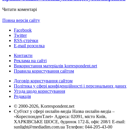
Читати коментарі
Повна версія сайту
Facebook
Twitter
RSS-стрічки
E-mail розсилка
Контакти
Реклама на сайті
Використання матеріалів korrespondent.net
Правила користування сайтом
Договір користування сайтом
Політика у сфері конфіденційності і персональних даних
Угода щодо користування
Редакція
© 2000-2026, Korrespondent.net
Суб'єкт у сфері онлайн-медіа Назва онлайн-медіа –
«КореспонденТ.net» Адреса: 02091, місто Київ,
ХАРКІВСЬКЕ ШОСЕ, будинок 172-Б, офіс 208/1 E-mail:
sunlight@mediadim.com.ua
Телефон: 044-205-43-00