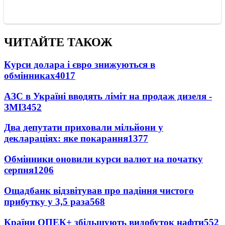
ЧИТАЙТЕ ТАКОЖ
Курси долара і євро знижуються в
обмінниках
4017
АЗС в Україні вводять ліміт на продаж дизеля -
ЗМІ
3452
Два депутати приховали мільйони у
деклараціях: яке покарання
1377
Обмінники оновили курси валют на початку
серпня
1206
Ощадбанк відзвітував про падіння чистого
прибутку у 3,5 раза
568
Країни ОПЕК+ збільшують видобуток нафти
552