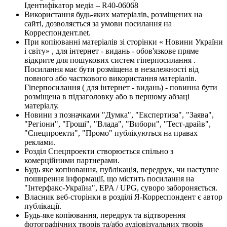
Ідентифікатор медіа – R40-06068
Використання будь-яких матеріалів, розміщених на
сайті, дозволяється за умови посилання на
Корреспондент.net.
При копіюванні матеріалів зі сторінки « Новини України
і світу» , для інтернет - видань - обов'язкове пряме
відкрите для пошукових систем гіперпосилання .
Посилання має бути розміщена в незалежності від
повного або часткового використання матеріалів.
Гіперпосилання ( для інтернет - видань) - повинна бути
розміщена в підзаголовку або в першому абзаці
матеріалу.
Новини з позначками "Думка", "Експертиза", "Заява",
"Регіони", "Гроші", "Влада", "Вибори", "Тест-драйв",
"Спецпроекти", "Промо" публікуються на правах
реклами.
Розділ Спецпроекти створюється спільно з
комерційними партнерами.
Будь яке копіювання, публікація, передрук, чи наступне
поширення інформації, що містить посилання на
"Інтерфакс-Україна", EPA / UPG, суворо забороняється.
Власник веб-сторінки в розділі Я-Корреспондент є автор
публікації.
Будь-яке копіювання, передрук та відтворення
фотографічних творів та/або аудіовізуальних творів