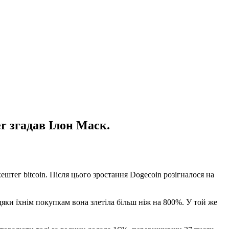
er згадав Ілон Маск.
ештег bitcoin. Після цього зростання Dogecoin розігналося на
ки їхнім покупкам вона злетіла більш ніж на 800%. У той же