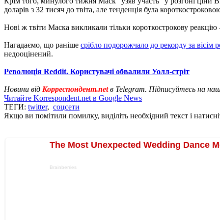
Крім того, минулого тижня Маск "узяв участь" у розгоні ціни B
доларів з 32 тисяч до твіта, але тенденція була короткостроково
Нові ж твіти Маска викликали тільки короткострокову реакцію -
Нагадаємо, що раніше
срібло подорожчало до рекорду за вісім р
недооцінений.
Революція Reddit. Користувачі обвалили Уолл-стріт
Новини від
Корреспондент.net
в Telegram. Підписуйтесь на на
Читайте Korrespondent.net в Google News
ТЕГИ:
twitter
,
соцсети
Якщо ви помітили помилку, виділіть необхідний текст і натисніт