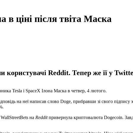
 в ціні після твіта Маска
 користувачі Reddit. Тепер же її у Twitt
вника Tesla і SpaceX Ілона Маска в четвер, 4 лютого.
ідповідь на неї написав слово Doge, прибравши зі свого підпису х
%.
WallStreetBets на
Reddit
привернула криптовалюта Dogecoin. Завдя