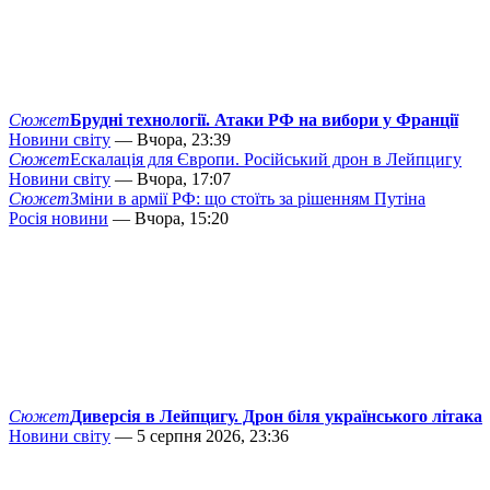
Сюжет
Брудні технології. Атаки РФ на вибори у Франції
Новини світу
— Вчора, 23:39
Сюжет
Ескалація для Європи. Російський дрон в Лейпцигу
Новини світу
— Вчора, 17:07
Сюжет
Зміни в армії РФ: що стоїть за рішенням Путіна
Росія новини
— Вчора, 15:20
Сюжет
Диверсія в Лейпцигу. Дрон біля українського літака
Новини світу
— 5 серпня 2026, 23:36