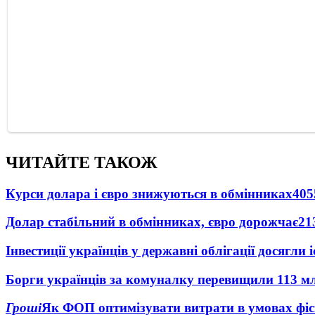
ЧИТАЙТЕ ТАКОЖ
Курси долара і євро знижуються в обмінниках
405
Долар стабільний в обмінниках, євро дорожчає
21
Інвестиції українців у державні облігації досягл
Борги українців за комуналку перевищили 113 м
Гроші
Як ФОП оптимізувати витрати в умовах фіск