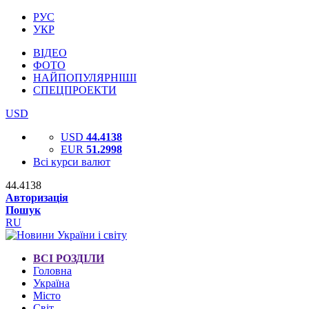
РУС
УКР
ВІДЕО
ФОТО
НАЙПОПУЛЯРНІШІ
СПЕЦПРОЕКТИ
USD
USD
44.4138
EUR
51.2998
Всі курси валют
44.4138
Авторизація
Пошук
RU
ВСІ РОЗДІЛИ
Головна
Україна
Місто
Світ