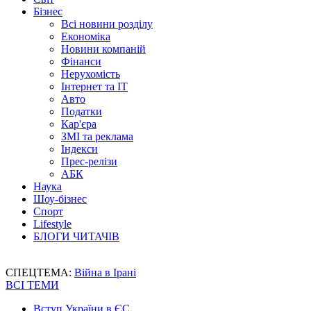
Бізнес
Всі новини розділу
Економіка
Новини компаній
Фінанси
Нерухомість
Інтернет та IT
Авто
Податки
Кар'єра
ЗМІ та реклама
Індекси
Прес-релізи
АБК
Наука
Шоу-бізнес
Спорт
Lifestyle
БЛОГИ ЧИТАЧІВ
СПЕЦТЕМА:
Війна в Ірані
ВСІ ТЕМИ
Вступ України в ЄС