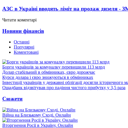
АЗС в Україні вводять ліміт на продаж дизеля - З
Читати коментарі
Новини фінансів
Останні
Популярні
Коментовані
Борги українців за комуналку перевищили 113 млрд
Долар стабільний в обмінниках, євро дорожчає
Курси долара і євро знижуються в обмінниках
Інвестиції українців у державні облігації досягли історичного
Ощадбанк відзвітував про падіння чистого прибутку у 3,5 раза
Сюжети
Війна на Близькому Сході. Онлайн
Вторгнення Росії в Україну. Онлайн