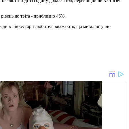
риптовалюти тоді за годину додала 16%, перевищивши 37 тисяч
 рівень до твіта - приблизно 46%.
ять днів - інвестори-любителі вважають, що метал штучно