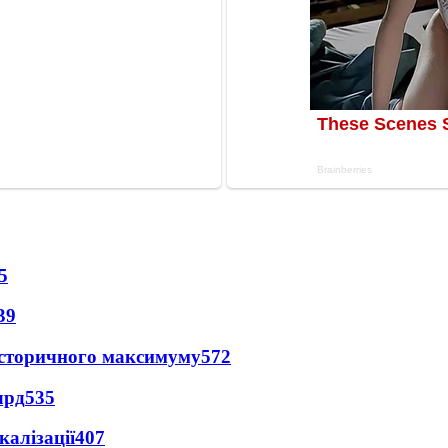
5
39
и історичного максимуму
572
лрд
535
алізації
407