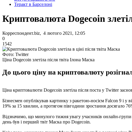
Теракт в Барселоні
Криптовалюта Dogecoin злетіла
Корреспондент.biz, 4 лютого 2021, 12:05
0
1542
Фото: Twitter
Ціна Dogecoin злетіла після твіта Ілона Маска
До цього ціну на криптовалюту розігнали
Ціна криптовалюти Dogecoin злетіла після поста у Twitter засно
Бізнесмен опублікував картинку з ракетою-носієм Falcon 9 і у в
19% за 15 хвилин, а протягом півгодини зростання досягало 76
Відзначимо, що минулого тижня увагу учасників онлайн-групи 
день був і перший твіт Маска про Dogecoin.