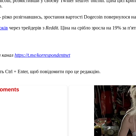
itcoin, розмістивши у своєму Twitter хештег bitcoin. Ціна цієї к
ю.
 різко розігнавшись, зростання вартості Dogecoin повернулося на
оків
через трейдерів з
Reddit
. Ціна на срібло зросла на 19% за п'
ш канал
https://t.me/korrespondentnet
ь Ctrl + Enter, щоб повідомити про це редакцію.