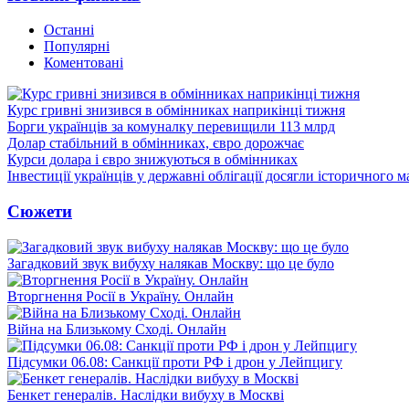
Останні
Популярні
Коментовані
Курс гривні знизився в обмінниках наприкінці тижня
Борги українців за комуналку перевищили 113 млрд
Долар стабільний в обмінниках, євро дорожчає
Курси долара і євро знижуються в обмінниках
Інвестиції українців у державні облігації досягли історичного
Сюжети
Загадковий звук вибуху налякав Москву: що це було
Вторгнення Росії в Україну. Онлайн
Війна на Близькому Сході. Онлайн
Підсумки 06.08: Санкції проти РФ і дрон у Лейпцигу
Бенкет генералів. Наслідки вибуху в Москві