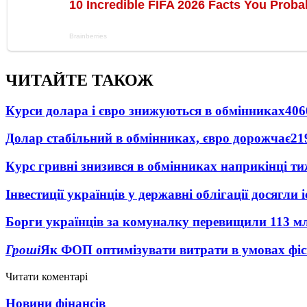
ЧИТАЙТЕ ТАКОЖ
Курси долара і євро знижуються в обмінниках
406
Долар стабільний в обмінниках, євро дорожчає
21
Курс гривні знизився в обмінниках наприкінці т
Інвестиції українців у державні облігації досягл
Борги українців за комуналку перевищили 113 м
Гроші
Як ФОП оптимізувати витрати в умовах фіск
Читати коментарі
Новини фінансів