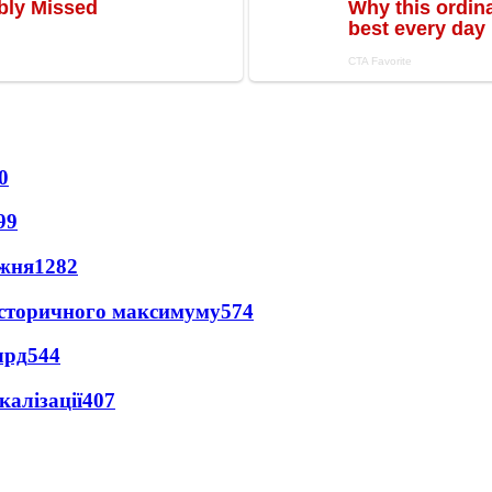
0
99
ижня
1282
и історичного максимуму
574
лрд
544
алізації
407