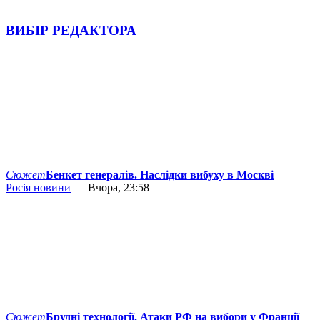
ВИБІР РЕДАКТОРА
Сюжет
Бенкет генералів. Наслідки вибуху в Москві
Росія новини
— Вчора, 23:58
Сюжет
Брудні технології. Атаки РФ на вибори у Франції