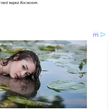
ргової марки
Космолот
.