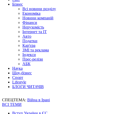
Бізнес
Всі новини розділу
Економіка
Новини компаній
Фінанси
Нерухомість
Інтернет та IT
Авто
Податки
Кар'єра
ЗМІ та реклама
Індекси
Прес-релізи
АБК
Наука
Шоу-бізнес
Спорт
Lifestyle
БЛОГИ ЧИТАЧІВ
СПЕЦТЕМА:
Війна в Ірані
ВСІ ТЕМИ
Вступ України в ЄС