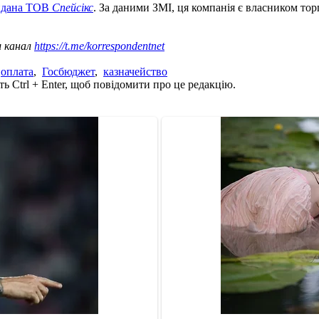
идана ТОВ
Спейсікс
. За даними ЗМІ, ця компанія є власником то
ш канал
https://t.me/korrespondentnet
,
оплата
,
Госбюджет
,
казначейство
ь Ctrl + Enter, щоб повідомити про це редакцію.