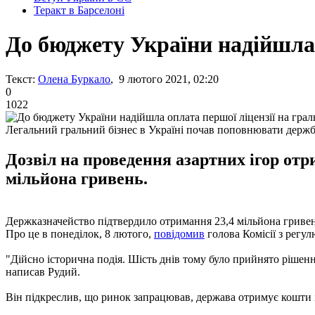
Теракт в Барселоні
До бюджету України надійшла 
Текст:
Олена Буркало
, 9 лютого 2021, 02:20
0
1022
Легальний гральний бізнес в Україні почав поповнювати держ
Дозвіл на проведення азартних ігор отр
мільйона гривень.
Держказначейство підтвердило отримання 23,4 мільйона гривень з
Про це в понеділок, 8 лютого,
повідомив
голова Комісії з регул
"Дійсно історична подія. Шість днів тому було прийнято рішення
написав Рудий.
Він підкреслив, що ринок запрацював, держава отримує кошти і