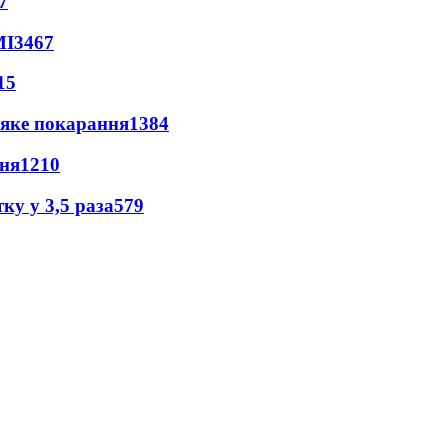
7
МІ
3467
15
 яке покарання
1384
пня
1210
ку у 3,5 раза
579