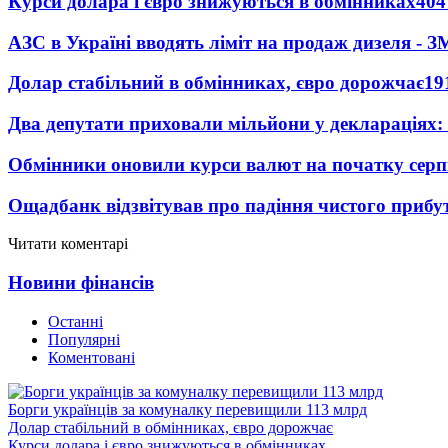
Курси долара і євро знижуються в обмінниках
404
АЗС в Україні вводять ліміт на продаж дизеля - З
Долар стабільний в обмінниках, євро дорожчає
19
Два депутати приховали мільйони у деклараціях:
Обмінники оновили курси валют на початку сер
Ощадбанк відзвітував про падіння чистого прибут
Читати коментарі
Новини фінансів
Останні
Популярні
Коментовані
Борги українців за комуналку перевищили 113 млрд
Долар стабільний в обмінниках, євро дорожчає
Курси долара і євро знижуються в обмінниках