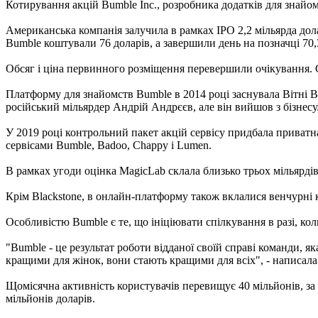
Котирування акцій Bumble Inc., розробника додатків для знайом
Американська компанія залучила в рамках IPO 2,2 мільярда дола
Bumble коштували 76 доларів, а завершили день на позначці 70,
Обсяг і ціна первинного розміщення перевершили очікування. С
Платформу для знайомств Bumble в 2014 році заснувала Вітні В
російський мільярдер Андрій Андрєєв, але він вийшов з бізнесу
У 2019 році контрольний пакет акцій сервісу придбала приватн
сервісами Bumble, Badoo, Chappy і Lumen.
В рамках угоди оцінка MagicLab склала близько трьох мільярдів
Крім Blackstone, в онлайн-платформу також вклалися венчурні ком
Особливістю Bumble є те, що ініціювати спілкування в разі, ко
"Bumble - це результат роботи відданої своїй справі команди, 
кращими для жінок, вони стають кращими для всіх", - написала Г
Щомісячна активність користувачів перевищує 40 мільйонів, за
мільйонів доларів.