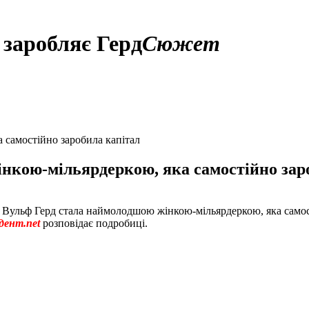
заробляє Герд
Сюжет
 самостійно заробила капітал
нкою-мільярдеркою, яка самостійно зар
і Вульф Герд стала наймолодшою ​​жінкою-мільярдеркою, яка самост
дент.net
розповідає подробиці.