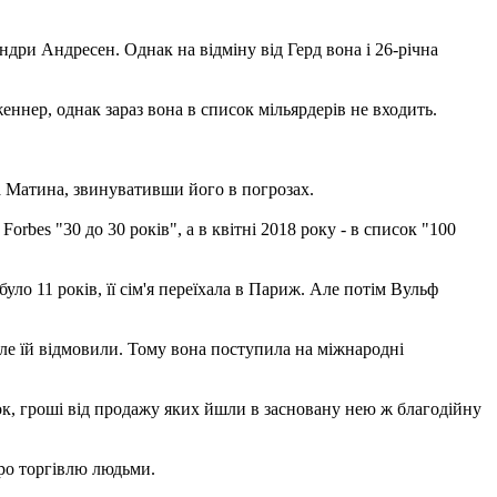
дри Андресен. Однак на відміну від Герд вона і 26-річна
еннер, однак зараз вона в список мільярдерів не входить.
на Матина, звинувативши його в погрозах.
orbes "30 до 30 років", а в квітні 2018 року - в список "100
уло 11 років, її сім'я переїхала в Париж. Але потім Вульф
але їй відмовили. Тому вона поступила на міжнародні
ок, гроші від продажу яких йшли в засновану нею ж благодійну
про торгівлю людьми.