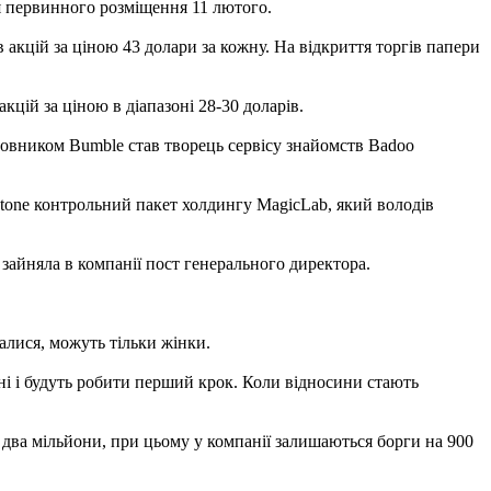
ля первинного розміщення 11 лютого.
 акцій за ціною 43 долари за кожну. На відкриття торгів папери
цій за ціною в діапазоні 28-30 доларів.
новником Bumble став творець сервісу знайомств Badoo
stone контрольний пакет холдингу MagicLab, який володів
 зайняла в компанії пост генерального директора.
алися, можуть тільки жінки.
нні і будуть робити перший крок. Коли відносини стають
 два мільйони, при цьому у компанії залишаються борги на 900