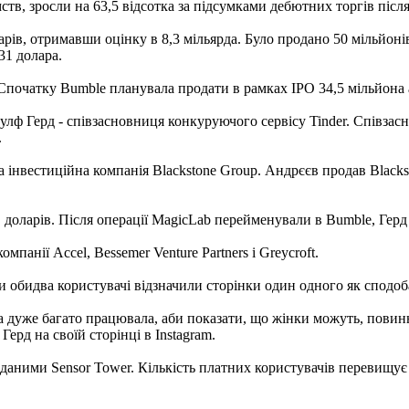
ств, зросли на 63,5 відсотка за підсумками дебютних торгів піс
рів, отримавши оцінку в 8,3 мільярда. Було продано 50 мільйонів
31 долара.
початку Bumble планувала продати в рамках IPO 34,5 мільйона ак
улф Герд - співзасновниця конкуруючого сервісу Tinder. Співзас
.
а інвестиційна компанія Blackstone Group. Андрєєв продав Black
 доларів. Після операції MagicLab перейменували в Bumble, Герд
панії Accel, Bessemer Venture Partners і Greycroft.
ли обидва користувачі відзначили сторінки один одного як сподоб
яка дуже багато працювала, аби показати, що жінки можуть, пови
ерд на своїй сторінці в Instagram.
 даними Sensor Tower. Кількість платних користувачів перевищує