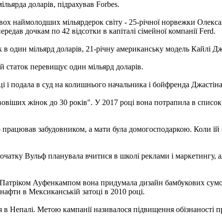
ільярда доларів, підрахував Forbes.
ох наймолодших мільярдерок світу - 25-річної норвежки Олексан
ередав дочкам по 42 відсотки в капіталі сімейної компанії Ferd.
к в один мільярд доларів, 21-річну американську модель Кайлі Дж
й статок перевищує один мільярд доларів.
році і подала в суд на колишнього начальника і бойфренда Джасті
овіших жінок до 30 років". У 2017 році вона потрапила в список F
о працював забудовником, а мати була домогосподаркою. Коли їй б
Спочатку Вульф планувала вчитися в школі реклами і маркетингу, 
том Патріком Ауфенкампом вона придумала дизайн бамбукових сум
нафти в Мексиканській затоці в 2010 році.
я в Непалі. Метою кампанії називалося підвищення обізнаності 