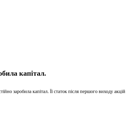
обила капітал.
ійно заробила капітал. Її статок після першого виходу акцій