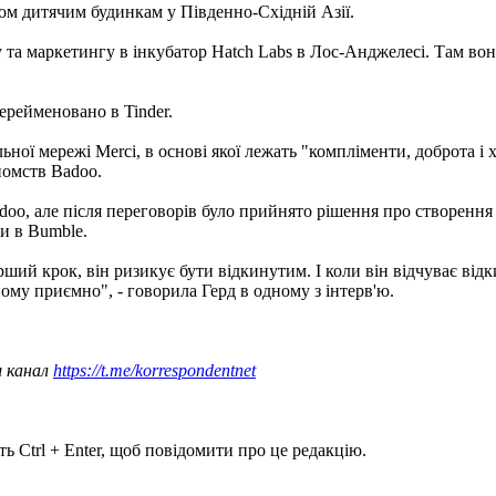
ом дитячим будинкам у Південно-Східній Азії.
а маркетингу в інкубатор Hatch Labs в Лос-Анджелесі. Там вона
ерейменовано в Tinder.
ьної мережі Merci, в основі якої лежать "компліменти, доброта і
йомств Badoo.
doo, але після переговорів було прийнято рішення про створення
и в Bumble.
перший крок, він ризикує бути відкинутим. І коли він відчуває ві
йому приємно", - говорила Герд в одному з інтерв'ю.
ш канал
https://t.me/korrespondentnet
ь Ctrl + Enter, щоб повідомити про це редакцію.