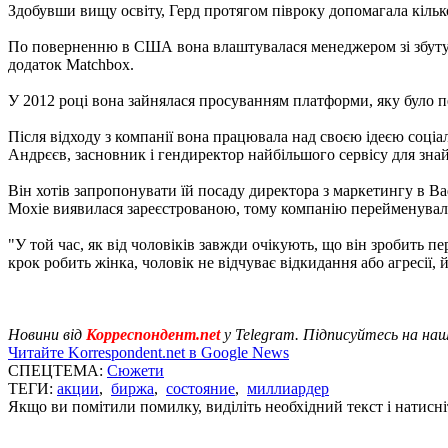
Здобувши вищу освіту, Герд протягом півроку допомагала кільк
По поверненню в США вона влаштувалася менеджером зі збуту т
додаток Matchbox.
У 2012 році вона зайнялася просуванням платформи, яку було п
Після відходу з компанії вона працювала над своєю ідеєю соціал
Андрєєв, засновник і гендиректор найбільшого сервісу для зна
Він хотів запропонувати їй посаду директора з маркетингу в Ba
Moxie виявилася зареєстрованою, тому компанію перейменувал
"У той час, як від чоловіків завжди очікують, що він зробить 
крок робить жінка, чоловік не відчуває відкидання або агресії, 
Новини від
Корреспондент.net
у Telegram. Підписуйтесь на на
Читайте Korrespondent.net в Google News
СПЕЦТЕМА:
Сюжети
ТЕГИ:
акции
,
биржа
,
состояние
,
миллиардер
Якщо ви помітили помилку, виділіть необхідний текст і натисніт