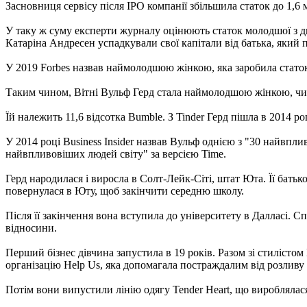
Засновниця сервісу після IPO компанії збільшила статок до 1,6 м
У таку ж суму експерти журналу оцінюють статок молодшої з дв
Катаріна Андресен успадкували свої капітали від батька, який п
У 2019 Forbes назвав наймолодшою ​​жінкою, яка заробила стато
Таким чином, Вітні Вульф Герд стала наймолодшою ​​жінкою, чи
Їй належить 11,6 відсотка Bumble. З Tinder Герд пішла в 2014 
У 2014 році Business Insider назвав Вульф однією з "30 найвплив
найвпливовіших людей світу" за версією Time.
Герд народилася і виросла в Солт-Лейк-Сіті, штат Юта. Її батьк
повернулася в Юту, щоб закінчити середню школу.
Після її закінчення вона вступила до університету в Далласі. 
відносини.
Перший бізнес дівчина запустила в 19 років. Разом зі стиліс
організацію Help Us, яка допомагала постраждалим від розливу 
Потім вони випустили лінію одягу Tender Heart, що вироблялас