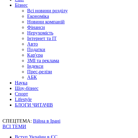
Бізнес
Всі новини розділу
Економіка
Новини компаній
Фінанси
Нерухомість
Інтернет та IT
Авто
Податки
Кар'єра
ЗМІ та реклама
Індекси
Прес-релізи
АБК
Наука
Шоу-бізнес
Спорт
Lifestyle
БЛОГИ ЧИТАЧІВ
СПЕЦТЕМА:
Війна в Ірані
ВСІ ТЕМИ
Вступ України в ЄС