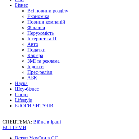
Бізнес
Всі новини розділу
Економіка
Новини компаній
Фінанси
Нерухомість
Інтернет та IT
Авто
Податки
Кар'єра
ЗМІ та реклама
Індекси
Прес-релізи
АБК
Наука
Шоу-бізнес
Спорт
Lifestyle
БЛОГИ ЧИТАЧІВ
СПЕЦТЕМА:
Війна в Ірані
ВСІ ТЕМИ
Вступ України в ЄС