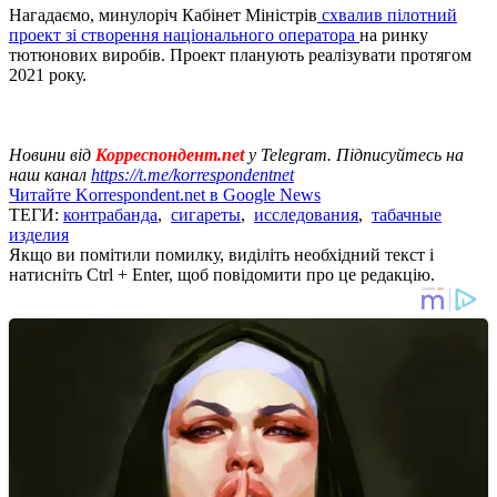
Нагадаємо, минулоріч Кабінет Міністрів
схвалив пілотний
проект зі створення національного оператора
на ринку
тютюнових виробів. Проект планують реалізувати протягом
2021 року.
Новини від
Корреспондент.net
у Telegram. Підписуйтесь на
наш канал
https://t.me/korrespondentnet
Читайте Korrespondent.net в Google News
ТЕГИ:
контрабанда
,
сигареты
,
исследования
,
табачные
изделия
Якщо ви помітили помилку, виділіть необхідний текст і
натисніть Ctrl + Enter, щоб повідомити про це редакцію.