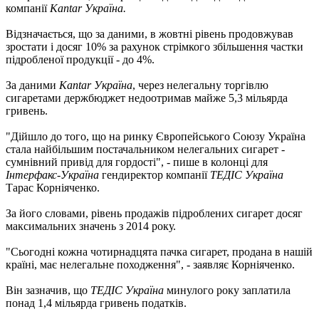
компанії
Kantar Україна.
Відзначається, що за даними, в жовтні рівень продовжував
зростати і досяг 10% за рахунок стрімкого збільшення частки
підробленої продукції - до 4%.
За даними
Kantar Україна
, через нелегальну торгівлю
сигаретами держбюджет недоотримав майже 5,3 мільярда
гривень.
"Дійшло до того, що на ринку Європейського Союзу Україна
стала найбільшим постачальником нелегальних сигарет -
сумнівний привід для гордості", - пише в колонці для
Інтерфакс-Україна
гендиректор компанії
ТЕДІС Україна
Тарас Корніяченко.
За його словами, рівень продажів підроблених сигарет досяг
максимальних значень з 2014 року.
"Сьогодні кожна чотирнадцята пачка сигарет, продана в нашій
країні, має нелегальне походження", - заявляє Корніяченко.
Він зазначив, що
ТЕДІС Україна
минулого року заплатила
понад 1,4 мільярда гривень податків.