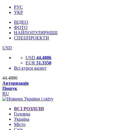
РУС
УКР
ВІДЕО
ФОТО
НАЙПОПУЛЯРНІШІ
СПЕЦПРОЕКТИ
USD
USD
44.4886
EUR
51.3350
Всі курси валют
44.4886
Авторизація
Пошук
RU
ВСІ РОЗДІЛИ
Головна
Україна
Місто
Світ