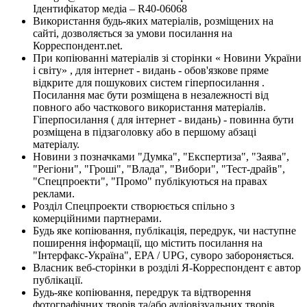
Ідентифікатор медіа – R40-06068
Використання будь-яких матеріалів, розміщених на
сайті, дозволяється за умови посилання на
Корреспондент.net.
При копіюванні матеріалів зі сторінки « Новини України
і світу» , для інтернет - видань - обов'язкове пряме
відкрите для пошукових систем гіперпосилання .
Посилання має бути розміщена в незалежності від
повного або часткового використання матеріалів.
Гіперпосилання ( для інтернет - видань) - повинна бути
розміщена в підзаголовку або в першому абзаці
матеріалу.
Новини з позначками "Думка", "Експертиза", "Заява",
"Регіони", "Гроші", "Влада", "Вибори", "Тест-драйв",
"Спецпроекти", "Промо" публікуються на правах
реклами.
Розділ Спецпроекти створюється спільно з
комерційними партнерами.
Будь яке копіювання, публікація, передрук, чи наступне
поширення інформації, що містить посилання на
"Інтерфакс-Україна", EPA / UPG, суворо забороняється.
Власник веб-сторінки в розділі Я-Корреспондент є автор
публікації.
Будь-яке копіювання, передрук та відтворення
фотографічних творів та/або аудіовізуальних творів