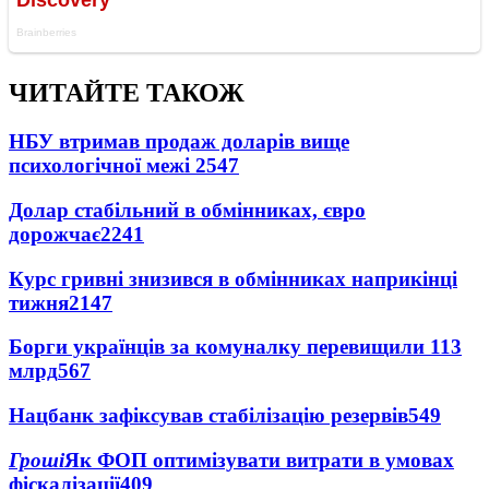
ЧИТАЙТЕ ТАКОЖ
НБУ втримав продаж доларів вище
психологічної межі
2547
Долар стабільний в обмінниках, євро
дорожчає
2241
Курс гривні знизився в обмінниках наприкінці
тижня
2147
Борги українців за комуналку перевищили 113
млрд
567
Нацбанк зафіксував стабілізацію резервів
549
Гроші
Як ФОП оптимізувати витрати в умовах
фіскалізації
409