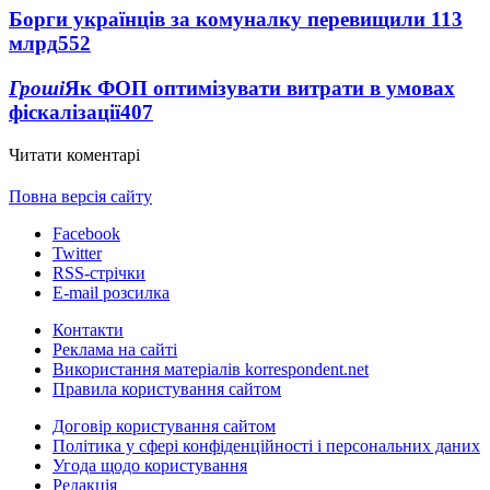
Борги українців за комуналку перевищили 113
млрд
552
Гроші
Як ФОП оптимізувати витрати в умовах
фіскалізації
407
Читати коментарі
Повна версія сайту
Facebook
Twitter
RSS-стрічки
E-mail розсилка
Контакти
Реклама на сайті
Використання матеріалів korrespondent.net
Правила користування сайтом
Договір користування сайтом
Політика у сфері конфіденційності і персональних даних
Угода щодо користування
Редакція