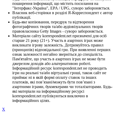
поширення інформації, що містить посилання на
"Інтерфакс-Україна", EPA / UPG, суворо забороняється.
Власник веб-сторінки в розділі Я-Корреспондент є автор
публікації.
Будь-яке копіювання, передрук та відтворення
фотографічних творів та/або аудіовізуальних творів
правовласника Getty Images - суворо забороняється.
Матеріали сайту korrespondent.net призначені для осіб
старше 21 року (21+). Участь в азартних іграх може
викликати ігрову залежність. Дотримуйтесь правил
(принципів) відповідальної гри. При виявленні перших
ознак залежності негайно зверніться до спеціаліста.
Пам'ятайте, що участь в азартних іграх не може бути
джерелом доходів або альтернативою роботі.
Інформаційний ресурс korrespondent.net не проводить
ігри на реальні та/або віртуальні гроші, також сайт не
приймає ні в якій формі оплату ставок та інших
платежів, які пов’язані/можуть бути пов’язані з
азартними іграми, букмекерами чи тоталізаторами. Будь-
які матеріали на інформаційному ресурсі
korrespondent.net публікуються виключно в
інформаційних цілях.
X