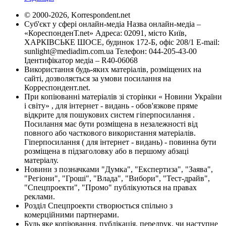
© 2000-2026, Korrespondent.net
Суб'єкт у сфері онлайн-медіа Назва онлайн-медіа –
«КореспонденТ.net» Адреса: 02091, місто Київ,
ХАРКІВСЬКЕ ШОСЕ, будинок 172-Б, офіс 208/1 E-mail:
sunlight@mediadim.com.ua
Телефон: 044-205-43-00
Ідентифікатор медіа – R40-06068
Використання будь-яких матеріалів, розміщених на
сайті, дозволяється за умови посилання на
Корреспондент.net.
При копіюванні матеріалів зі сторінки « Новини України
і світу» , для інтернет - видань - обов'язкове пряме
відкрите для пошукових систем гіперпосилання .
Посилання має бути розміщена в незалежності від
повного або часткового використання матеріалів.
Гіперпосилання ( для інтернет - видань) - повинна бути
розміщена в підзаголовку або в першому абзаці
матеріалу.
Новини з позначками "Думка", "Експертиза", "Заява",
"Регіони", "Гроші", "Влада", "Вибори", "Тест-драйв",
"Спецпроекти", "Промо" публікуються на правах
реклами.
Розділ Спецпроекти створюється спільно з
комерційними партнерами.
Будь яке копіювання, публікація, передрук, чи наступне