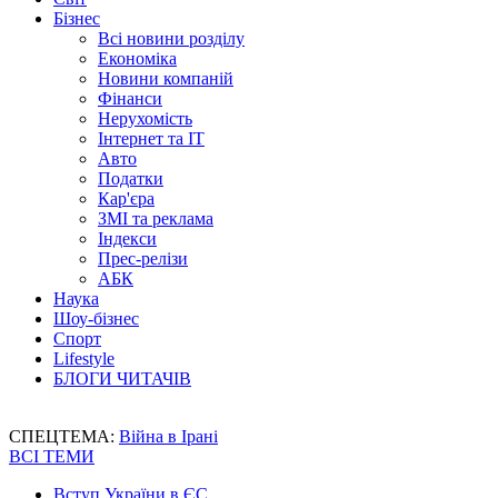
Бізнес
Всі новини розділу
Економіка
Новини компаній
Фінанси
Нерухомість
Інтернет та IT
Авто
Податки
Кар'єра
ЗМІ та реклама
Індекси
Прес-релізи
АБК
Наука
Шоу-бізнес
Спорт
Lifestyle
БЛОГИ ЧИТАЧІВ
СПЕЦТЕМА:
Війна в Ірані
ВСІ ТЕМИ
Вступ України в ЄС