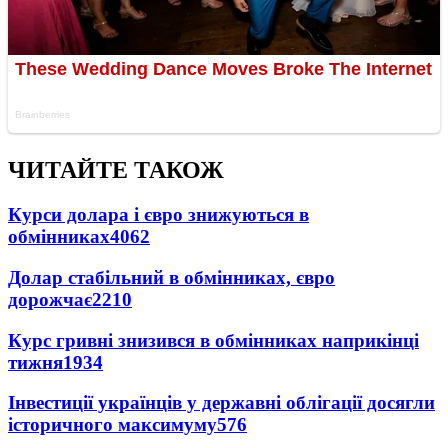
ЧИТАЙТЕ ТАКОЖ
Курси долара і євро знижуються в
обмінниках
4062
Долар стабільний в обмінниках, євро
дорожчає
2210
Курс гривні знизився в обмінниках наприкінці
тижня
1934
Інвестиції українців у державні облігації досягли
історичного максимуму
576