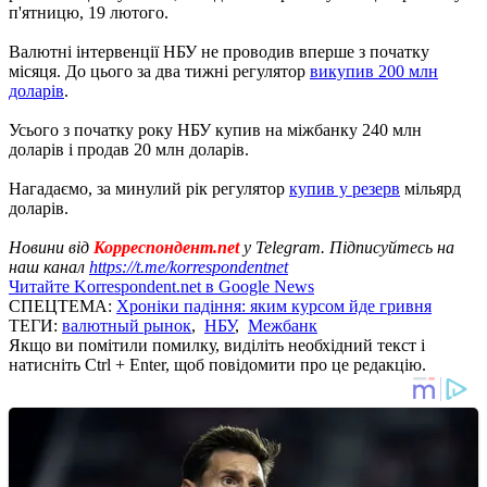
п'ятницю, 19 лютого.
Валютні інтервенції НБУ не проводив вперше з початку
місяця. До цього за два тижні регулятор
викупив 200 млн
доларів
.
Усього з початку року НБУ купив на міжбанку 240 млн
доларів і продав 20 млн доларів.
Нагадаємо, за минулий рік регулятор
купив у резерв
мільярд
доларів.
Новини від
Корреспондент.net
у Telegram. Підписуйтесь на
наш канал
https://t.me/korrespondentnet
Читайте Korrespondent.net в Google News
СПЕЦТЕМА:
Хроніки падіння: яким курсом йде гривня
ТЕГИ:
валютный рынок
,
НБУ
,
Межбанк
Якщо ви помітили помилку, виділіть необхідний текст і
натисніть Ctrl + Enter, щоб повідомити про це редакцію.