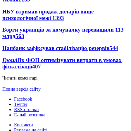
НБУ втримав продаж доларів вище
психологічної межі
1393
Борги українців за комуналку перевищили 113
млрд
563
Нацбанк зафіксував стабілізацію резервів
544
Гроші
Як ФОП оптимізувати витрати в умовах
фіскалізації
407
Читати коментарі
Повна версія сайту
Facebook
Twitter
RSS-стрічки
E-mail розсилка
Контакти
Реклама на сайті