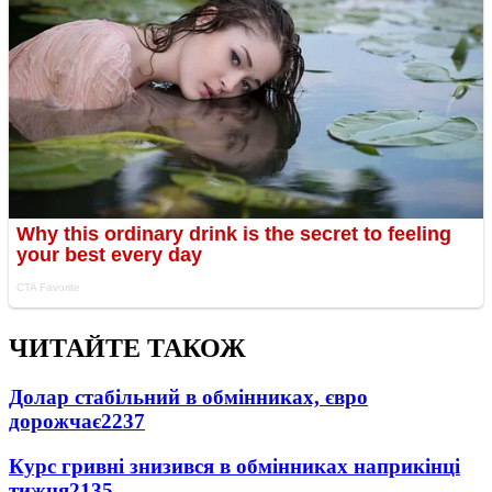
ЧИТАЙТЕ ТАКОЖ
Долар стабільний в обмінниках, євро
дорожчає
2237
Курс гривні знизився в обмінниках наприкінці
тижня
2135