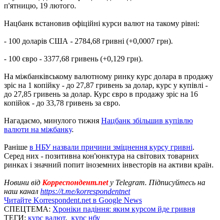
п'ятницю, 19 лютого.
Нацбанк встановив офіційні курси валют на такому рівні:
- 100 доларів США - 2784,68 гривні (+0,0007 грн).
- 100 євро - 3377,68 гривень (+0,129 грн).
На міжбанківському валютному ринку курс долара в продажу
зріс на 1 копійку - до 27,87 гривень за долар, курс у купівлі -
до 27,85 гривень за долар. Курс євро в продажу зріс на 16
копійок - до 33,78 гривень за євро.
Нагадаємо, минулого тижня
Нацбанк збільшив купівлю
валюти на міжбанку
.
Раніше
в НБУ назвали причини зміцнення курсу гривні
.
Серед них - позитивна кон'юнктура на світових товарних
ринках і значний попит іноземних інвесторів на активи країн.
Новини від
Корреспондент.net
у Telegram. Підписуйтесь на
наш канал
https://t.me/korrespondentnet
Читайте Korrespondent.net в Google News
СПЕЦТЕМА:
Хроніки падіння: яким курсом йде гривня
ТЕГИ:
курс валют
,
курс нбу