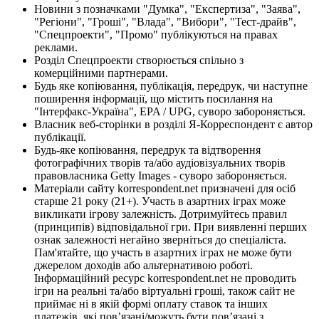
Новини з позначками "Думка", "Експертиза", "Заява",
"Регіони", "Гроші", "Влада", "Вибори", "Тест-драйв",
"Спецпроекти", "Промо" публікуються на правах
реклами.
Розділ Спецпроекти створюється спільно з
комерційними партнерами.
Будь яке копіювання, публікація, передрук, чи наступне
поширення інформації, що містить посилання на
"Інтерфакс-Україна", EPA / UPG, суворо забороняється.
Власник веб-сторінки в розділі Я-Корреспондент є автор
публікації.
Будь-яке копіювання, передрук та відтворення
фотографічних творів та/або аудіовізуальних творів
правовласника Getty Images - суворо забороняється.
Матеріали сайту korrespondent.net призначені для осіб
старше 21 року (21+). Участь в азартних іграх може
викликати ігрову залежність. Дотримуйтесь правил
(принципів) відповідальної гри. При виявленні перших
ознак залежності негайно зверніться до спеціаліста.
Пам'ятайте, що участь в азартних іграх не може бути
джерелом доходів або альтернативою роботі.
Інформаційний ресурс korrespondent.net не проводить
ігри на реальні та/або віртуальні гроші, також сайт не
приймає ні в якій формі оплату ставок та інших
платежів, які пов’язані/можуть бути пов’язані з