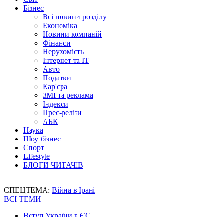
Бізнес
Всі новини розділу
Економіка
Новини компаній
Фінанси
Нерухомість
Інтернет та IT
Авто
Податки
Кар'єра
ЗМІ та реклама
Індекси
Прес-релізи
АБК
Наука
Шоу-бізнес
Спорт
Lifestyle
БЛОГИ ЧИТАЧІВ
СПЕЦТЕМА:
Війна в Ірані
ВСІ ТЕМИ
Вступ України в ЄС