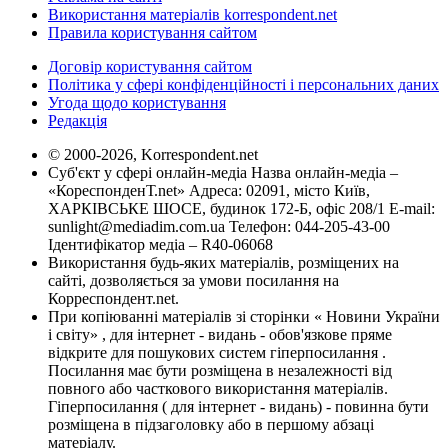
Використання матеріалів korrespondent.net
Правила користування сайтом
Договір користування сайтом
Політика у сфері конфіденційності і персональних даних
Угода щодо користування
Редакція
© 2000-2026, Korrespondent.net
Суб'єкт у сфері онлайн-медіа Назва онлайн-медіа –
«КореспонденТ.net» Адреса: 02091, місто Київ,
ХАРКІВСЬКЕ ШОСЕ, будинок 172-Б, офіс 208/1 E-mail:
sunlight@mediadim.com.ua
Телефон: 044-205-43-00
Ідентифікатор медіа – R40-06068
Використання будь-яких матеріалів, розміщених на
сайті, дозволяється за умови посилання на
Корреспондент.net.
При копіюванні матеріалів зі сторінки « Новини України
і світу» , для інтернет - видань - обов'язкове пряме
відкрите для пошукових систем гіперпосилання .
Посилання має бути розміщена в незалежності від
повного або часткового використання матеріалів.
Гіперпосилання ( для інтернет - видань) - повинна бути
розміщена в підзаголовку або в першому абзаці
матеріалу.