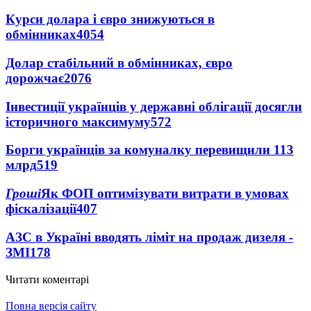
Курси долара і євро знижуються в
обмінниках
4054
Долар стабільний в обмінниках, євро
дорожчає
2076
Інвестиції українців у державні облігації досягли
історичного максимуму
572
Борги українців за комуналку перевищили 113
млрд
519
Гроші
Як ФОП оптимізувати витрати в умовах
фіскалізації
407
АЗС в Україні вводять ліміт на продаж дизеля -
ЗМІ
178
Читати коментарі
Повна версія сайту