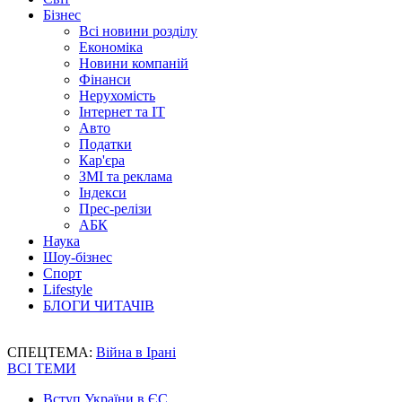
Бізнес
Всі новини розділу
Економіка
Новини компаній
Фінанси
Нерухомість
Інтернет та IT
Авто
Податки
Кар'єра
ЗМІ та реклама
Індекси
Прес-релізи
АБК
Наука
Шоу-бізнес
Спорт
Lifestyle
БЛОГИ ЧИТАЧІВ
СПЕЦТЕМА:
Війна в Ірані
ВСІ ТЕМИ
Вступ України в ЄС