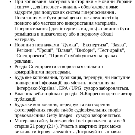
При копіюванні матеріалів зі сторінки « Новини України
і світу» , для інтернет - видань - обов'язкове пряме
відкрите для пошукових систем гіперпосилання .
Посилання має бути розміщена в незалежності від
повного або часткового використання матеріалів.
Гіперпосилання ( для інтернет - видань) - повинна бути
розміщена в підзаголовку або в першому абзаці
матеріалу.
Новини з позначками "Думка", "Експертиза", "Заява",
"Регіони", "Гроші", "Влада", "Вибори", "Тест-драйв",
"Спецпроекти", "Промо" публікуються на правах
реклами.
Розділ Спецпроекти створюється спільно з
комерційними партнерами.
Будь яке копіювання, публікація, передрук, чи наступне
поширення інформації, що містить посилання на
"Інтерфакс-Україна", EPA / UPG, суворо забороняється.
Власник веб-сторінки в розділі Я-Корреспондент є автор
публікації.
Будь-яке копіювання, передрук та відтворення
фотографічних творів та/або аудіовізуальних творів
правовласника Getty Images - суворо забороняється.
Матеріали сайту korrespondent.net призначені для осіб
старше 21 року (21+). Участь в азартних іграх може
викликати ігрову залежність. Дотримуйтесь правил