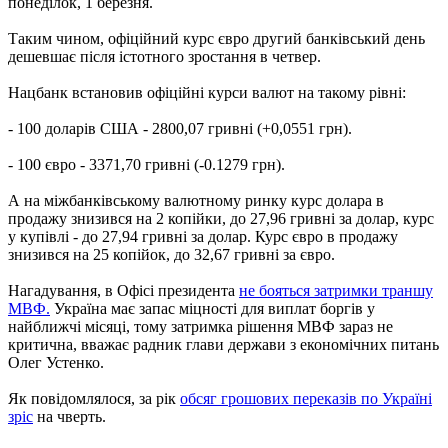
понеділок, 1 березня.
Таким чином, офіційний курс євро другий банківський день
дешевшає після істотного зростання в четвер.
Нацбанк встановив офіційні курси валют на такому рівні:
- 100 доларів США - 2800,07 гривні (+0,0551 грн).
- 100 євро - 3371,70 гривні (-0.1279 грн).
А на міжбанківському валютному ринку курс долара в
продажу знизився на 2 копійки, до 27,96 гривні за долар, курс
у купівлі - до 27,94 гривні за долар. Курс євро в продажу
знизився на 25 копійок, до 32,67 гривні за євро.
Нагадування, в Офісі президента
не бояться затримки траншу
МВФ.
Україна має запас міцності для виплат боргів у
найближчі місяці, тому затримка рішення МВФ зараз не
критична, вважає радник глави держави з економічних питань
Олег Устенко.
Як повідомлялося, за рік
обсяг грошових переказів по Україні
зріс
на чверть.