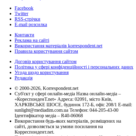
Facebook
Twitter
RSS-стрічки
E-mail розсилка
Контакти
Реклама на сайті
Використання матеріалів korrespondent.net
Правила користування сайтом
Договір користування сайтом
Політика у сфері конфіденційності і персональних даних
Угода щодо користування
Редакція
© 2000-2026, Korrespondent.net
Суб'єкт у сфері онлайн-медіа Назва онлайн-медіа –
«КореспонденТ.net» Адреса: 02091, місто Київ,
ХАРКІВСЬКЕ ШОСЕ, будинок 172-Б, офіс 208/1 E-mail:
sunlight@mediadim.com.ua
Телефон: 044-205-43-00
Ідентифікатор медіа – R40-06068
Використання будь-яких матеріалів, розміщених на
сайті, дозволяється за умови посилання на
Корреспондент.net.