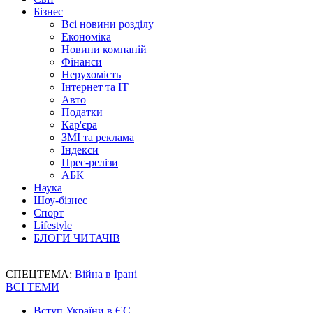
Бізнес
Всі новини розділу
Економіка
Новини компаній
Фінанси
Нерухомість
Інтернет та IT
Авто
Податки
Кар'єра
ЗМІ та реклама
Індекси
Прес-релізи
АБК
Наука
Шоу-бізнес
Спорт
Lifestyle
БЛОГИ ЧИТАЧІВ
СПЕЦТЕМА:
Війна в Ірані
ВСІ ТЕМИ
Вступ України в ЄС