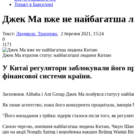
Теракт в Барселоні
Джек Ма вже не найбагатша 
Текст:
Людмила Троценко
, 2 березня 2021, 15:24
0
1171
Джек Ма втратив статус найбагатшої людини Китаю
У Китаї регулятори заблокували його п
фінансової системи країни.
Засновник Alibaba і Ant Group Джек Ма позбувся статусу най
Як пише агентство, поки його конкуренти процвітали, імперія 
"Його випадання з трійки лідерів сталося після того, як регуля
Своєю чергою, нинішня найбагатша людина Китаю, Чжун Шаньшань
цін на акції Nongfu Spring і виробника вакцин Beijing Wantai Bi