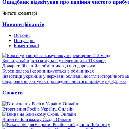
Ощадбанк відзвітував про падіння чистого прибут
Читати коментарі
Новини фінансів
Останні
Популярні
Коментовані
Борги українців за комуналку перевищили 113 млрд
Долар стабільний в обмінниках, євро дорожчає
Курси долара і євро знижуються в обмінниках
Інвестиції українців у державні облігації досягли історичного
Ощадбанк відзвітував про падіння чистого прибутку у 3,5 раза
Сюжети
Вторгнення Росії в Україну. Онлайн
Війна на Близькому Сході. Онлайн