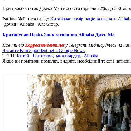
При цьому статок Джека Ма і його сім'ї зріс на 22%, до 360 міль
Раніше ЗМІ писали, що
Китай має намір націоналізувати Alibab
"дочки" Alibaba - Ant Group.
Критикував Пекін. Зник засновник Alibaba Джек Ма
Новини від
Корреспондент.net
у Telegram. Підписуйтесь на на
Читайте Korrespondent.net в Google News
ТЕГИ:
Китай
,
Богатство
,
миллиардер
,
Alibaba
Якщо ви помітили помилку, виділіть необхідний текст і натисніт