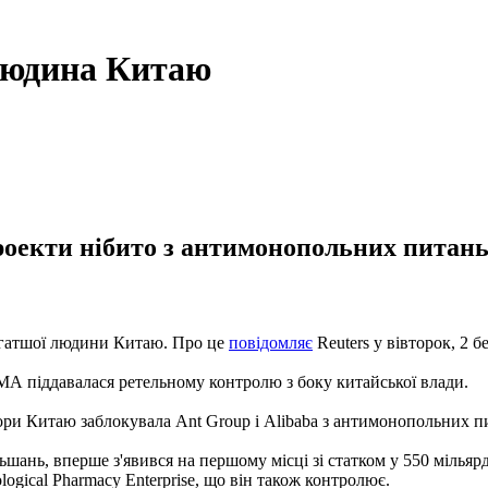
людина Китаю
роекти нібито з антимонопольних питань
багатшої людини Китаю. Про це
повідомляє
Reuters у вівторок, 2 б
МА піддавалася ретельному контролю з боку китайської влади.
тори Китаю заблокувала Ant Group і Alibaba з антимонопольних пит
, вперше з'явився на першому місці зі статком у 550 мільярдів 
ological Pharmacy Enterprise, що він також контролює.