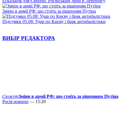
Ескалація для Європи. Російський дрон в Лейпцигу
Зміни в армії РФ: що стоїть за рішенням Путіна
Підсумки 05.08: Удар по Києву і брак антибалістики
ВИБІР РЕДАКТОРА
Сюжет
Зміни в армії РФ: що стоїть за рішенням Путіна
Росія новини
— 15:20