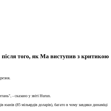
 після того, як Ма виступив з критикою
ерезня.
ань", - сказано у звіті Hurun.
юанів (85 мільярдів доларів), багато в чому завдяки динаміці