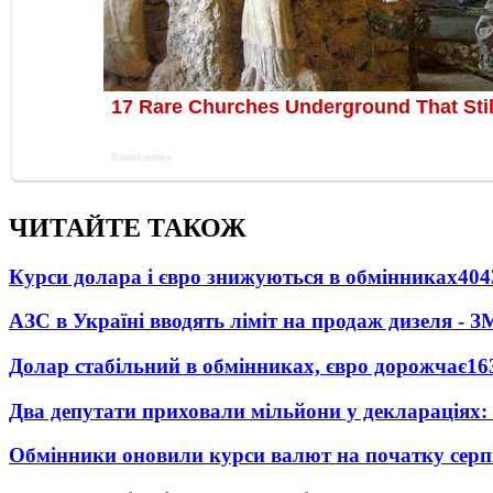
ЧИТАЙТЕ ТАКОЖ
Курси долара і євро знижуються в обмінниках
404
АЗС в Україні вводять ліміт на продаж дизеля - З
Долар стабільний в обмінниках, євро дорожчає
16
Два депутати приховали мільйони у деклараціях:
Обмінники оновили курси валют на початку сер