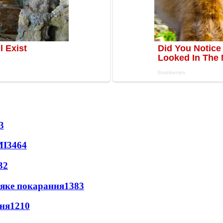
3
МІ
3464
32
 яке покарання
1383
пня
1210