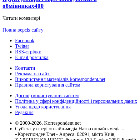
обмінниках
400
Читати коментарі
Повна версія сайту
Facebook
Twitter
RSS-стрічки
E-mail розсилка
Контакти
Реклама на сайті
Використання матеріалів korrespondent.net
Правила користування сайтом
Договір користування сайтом
Політика у сфері конфіденційності і персональних даних
Угода щодо користування
Редакція
© 2000-2026, Korrespondent.net
Суб'єкт у сфері онлайн-медіа Назва онлайн-медіа –
«КореспонденТ.net» Адреса: 02091, місто Київ,
ХАРКІВСЬКЕ ШОСЕ, будинок 172-Б, офіс 208/1 E-mail: