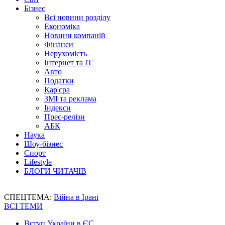
Бізнес
Всі новини розділу
Економіка
Новини компаній
Фінанси
Нерухомість
Інтернет та IT
Авто
Податки
Кар'єра
ЗМІ та реклама
Індекси
Прес-релізи
АБК
Наука
Шоу-бізнес
Спорт
Lifestyle
БЛОГИ ЧИТАЧІВ
СПЕЦТЕМА:
Війна в Ірані
ВСІ ТЕМИ
Вступ України в ЄС