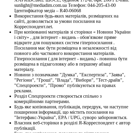
sunlight@mediadim.com.ua
Телефон: 044-205-43-00
Ідентифікатор медіа – R40-06068
Використання будь-яких матеріалів, розміщених на
сайті, дозволяється за умови посилання на
Корреспондент.net.
При копіюванні матеріалів зі сторінки « Новини України
і світу» , для інтернет - видань - обов'язкове пряме
відкрите для пошукових систем гіперпосилання .
Посилання має бути розміщена в незалежності від
повного або часткового використання матеріалів.
Гіперпосилання ( для інтернет - видань) - повинна бути
розміщена в підзаголовку або в першому абзаці
матеріалу.
Новини з позначками "Думка", "Експертиза", "Заява",
"Регіони", "Гроші", "Влада", "Вибори", "Тест-драйв",
"Спецпроекти", "Промо" публікуються на правах
реклами.
Розділ Спецпроекти створюється спільно з
комерційними партнерами.
Будь яке копіювання, публікація, передрук, чи наступне
поширення інформації, що містить посилання на
"Інтерфакс-Україна", EPA / UPG, суворо забороняється.
Власник веб-сторінки в розділі Я-Корреспондент є автор
публікації.