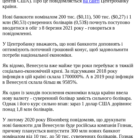
центів США). Про це повідомляється
на сайті
Центробанку
країни.
Нові банкноти номіналом 200 тис. ($0,11), 500 тис. ($0,27) і 1
млн ($0,53) суверенних боліварів (0,53$) почнуть поступово
вводитися в обіг з 8 березня 2021 року - говориться в
повідомленні.
У Центробанку вважають, що нові банкноти доповнять і
оптимізують поточний грошовий конус, щоб задовольнити
потреби національної економіки.
Як відомо, Венесуела вже майже три роки перебуває в тяжкій
соціально-економічній кризі. За підсумками 2018 року
інфляція в цій країні склала 1700000%. А в 2019 році інфляція
в Венесуелі склала більш як 9585%.
Як один із заходів посилення економіки влада країни ввела
нову валюту - суверенний болівар замість сильного болівара.
Однак і його курс сильно впав: зараз 1 долар США дорівнює
понад 1,8 млн боліварів.
У лютому 2020 року Bloomberg повідомляв, що друкувати
нові банкноти для Венесуели буде російська компанія Гознак,
причому планується випустити 300 млн нових банкнот
номіналом від 10 тис. до 50 тис. суверенних боліварів. Гознак