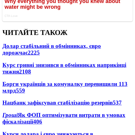
ЧИТАЙТЕ ТАКОЖ
Долар стабільний в обмінниках, євро
дорожчає
2225
Курс гривні знизився в обмінниках наприкінці
тижня
2108
Борги українців за комуналку перевищили 113
млрд
559
Нацбанк зафіксував стабілізацію резервів
537
Гроші
Як ФОП оптимізувати витрати в умовах
фіскалізації
406
Курси долара і євро знижуються в