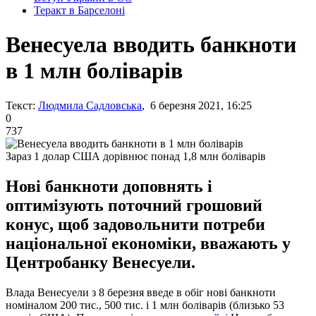
Теракт в Барселоні
Венесуела вводить банкноти
в 1 млн боліварів
Текст:
Людмила Садловська
, 6 березня 2021, 16:25
0
737
Зараз 1 долар США дорівнює понад 1,8 млн боліварів
Нові банкноти доповнять і
оптимізують поточний грошовий
конус, щоб задовольнити потреби
національної економіки, вважають у
Центробанку Венесуели.
Влада Венесуели з 8 березня введе в обіг нові банкноти
номіналом 200 тис., 500 тис. і 1 млн боліварів (близько 53