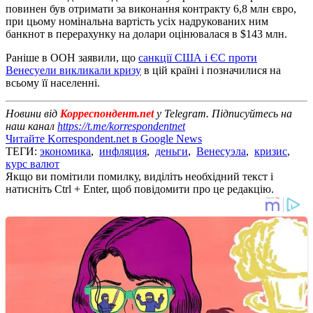
повинен був отримати за виконання контракту 6,8 млн євро,
при цьому номінальна вартість усіх надрукованих ним
банкнот в перерахунку на долари оцінювалася в $143 млн.
Раніше в ООН заявили, що
санкції США і ЄС проти
Венесуели викликали кризу
в цій країні і позначилися на
всьому її населенні.
Новини від
Корреспондент.net
у Telegram. Підписуйтесь на
наш канал
https://t.me/korrespondentnet
Читайте Korrespondent.net в Google News
ТЕГИ:
экономика
,
инфляция
,
деньги
,
Венесуэла
,
кризис
,
курс валют
Якщо ви помітили помилку, виділіть необхідний текст і
натисніть Ctrl + Enter, щоб повідомити про це редакцію.