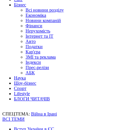
Бізнес
Всі новини розділу
Економіка
Новини компаній
Фінанси
Нерухомість
Інтернет та IT
Авто
Податки
Кар'єра
ЗМІ та реклама
Індекси
Прес-релізи
АБК
Наука
Шоу-бізнес
Спорт
Lifestyle
БЛОГИ ЧИТАЧІВ
СПЕЦТЕМА:
Війна в Ірані
ВСІ ТЕМИ
Вступ України в ЄС