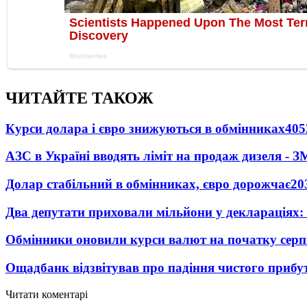
ЧИТАЙТЕ ТАКОЖ
Курси долара і євро знижуються в обмінниках
405
АЗС в Україні вводять ліміт на продаж дизеля - З
Долар стабільний в обмінниках, євро дорожчає
20
Два депутати приховали мільйони у деклараціях:
Обмінники оновили курси валют на початку сер
Ощадбанк відзвітував про падіння чистого прибут
Читати коментарі