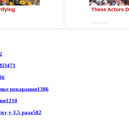
2
МІ
3471
36
 яке покарання
1386
пня
1210
ку у 3,5 раза
582