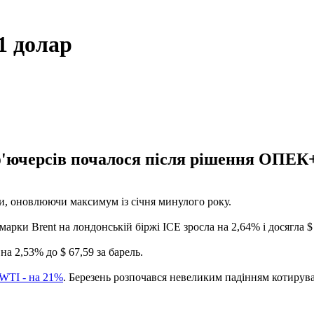
1 долар
'ючерсів почалося після рішення ОПЕК+ 
и, оновлюючи максимум із січня минулого року.
марки Brent на лондонській біржі ICE зросла на 2,64% і досягла $ 
а 2,53% до $ 67,59 за барель.
 WTI - на 21%
. Березень розпочався невеликим падінням котируван