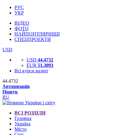
РУС
УКР
ВІДЕО
ФОТО
НАЙПОПУЛЯРНІШІ
СПЕЦПРОЕКТИ
USD
USD
44.4732
EUR
51.3093
Всі курси валют
44.4732
Авторизація
Пошук
RU
ВСІ РОЗДІЛИ
Головна
Україна
Місто
Світ