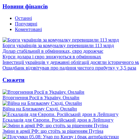
Новини фінансів
Останні
Популярні
Коментовані
Борги українців за комуналку перевищили 113 млрд
Долар стабільний в обмінниках, євро дорожчає
Курси долара і євро знижуються в обмінниках
Інвестиції українців у державні облігації досягли історичного
Ощадбанк відзвітував про падіння чистого прибутку у 3,5 раза
Сюжети
Вторгнення Росії в Україну. Онлайн
Війна на Близькому Сході. Онлайн
Ескалація для Європи. Російський дрон в Лейпцигу
Зміни в армії РФ: що стоїть за рішенням Путіна