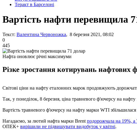
Теракт в Барселоні
Вартість нафти перевищила 7
Текст:
Валентина Червоножка
, 8 березня 2021, 08:02
0
445
Нафта оновлює річні максимуми
Різке зростання котирувань нафтових ф
Світові ціни на нафту еталонних марок продовжують дорожчат
Так, у понеділок, 8 березня, ціна травневого ф'ючерсу на нафту 
Вартість травневого ф'ючерсу на нафту марки WTI збільшилася н
Нагадаємо, за лютий нафта марки Brent
подорожчала на 19%, а
ОПЕК+
вирішили не підвищувати видобуток у квітні
.