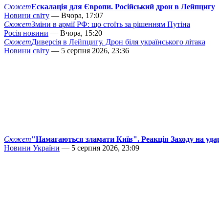
Сюжет
Ескалація для Європи. Російський дрон в Лейпцигу
Новини світу
— Вчора, 17:07
Сюжет
Зміни в армії РФ: що стоїть за рішенням Путіна
Росія новини
— Вчора, 15:20
Сюжет
Диверсія в Лейпцигу. Дрон біля українського літака
Новини світу
— 5 серпня 2026, 23:36
Сюжет
"Намагаються зламати Київ". Реакція Заходу на уда
Новини України
— 5 серпня 2026, 23:09