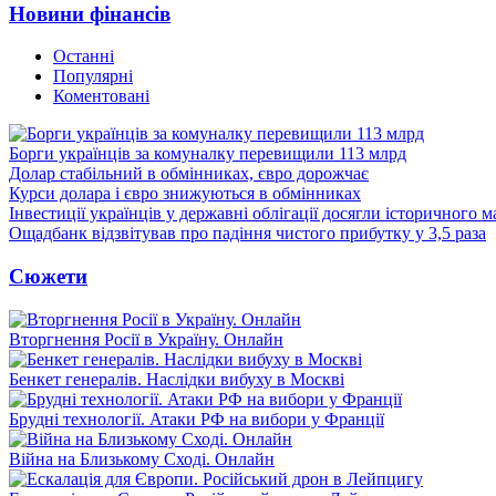
Новини фінансів
Останні
Популярні
Коментовані
Борги українців за комуналку перевищили 113 млрд
Долар стабільний в обмінниках, євро дорожчає
Курси долара і євро знижуються в обмінниках
Інвестиції українців у державні облігації досягли історичного
Ощадбанк відзвітував про падіння чистого прибутку у 3,5 раза
Сюжети
Вторгнення Росії в Україну. Онлайн
Бенкет генералів. Наслідки вибуху в Москві
Брудні технології. Атаки РФ на вибори у Франції
Війна на Близькому Сході. Онлайн