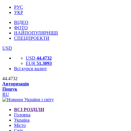
РУС
УКР
ВІДЕО
ФОТО
НАЙПОПУЛЯРНІШІ
СПЕЦПРОЕКТИ
USD
USD
44.4732
EUR
51.3093
Всі курси валют
44.4732
Авторизація
Пошук
RU
ВСІ РОЗДІЛИ
Головна
Україна
Місто
Світ