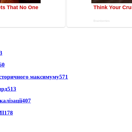
3
60
и історичного максимуму
571
лрд
513
алізації
407
МІ
178