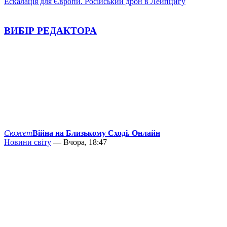
Ескалація для Європи. Російський дрон в Лейпцигу
ВИБІР РЕДАКТОРА
Сюжет
Війна на Близькому Сході. Онлайн
Новини світу
— Вчора, 18:47