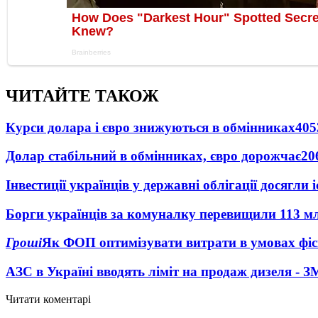
ЧИТАЙТЕ ТАКОЖ
Курси долара і євро знижуються в обмінниках
405
Долар стабільний в обмінниках, євро дорожчає
20
Інвестиції українців у державні облігації досягл
Борги українців за комуналку перевищили 113 м
Гроші
Як ФОП оптимізувати витрати в умовах фіск
АЗС в Україні вводять ліміт на продаж дизеля - З
Читати коментарі