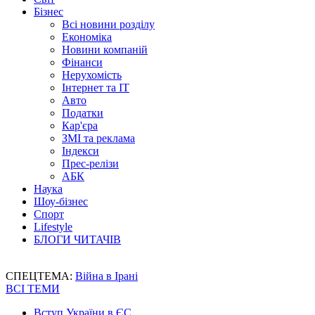
Бізнес
Всі новини розділу
Економіка
Новини компаній
Фінанси
Нерухомість
Інтернет та IT
Авто
Податки
Кар'єра
ЗМІ та реклама
Індекси
Прес-релізи
АБК
Наука
Шоу-бізнес
Спорт
Lifestyle
БЛОГИ ЧИТАЧІВ
СПЕЦТЕМА:
Війна в Ірані
ВСІ ТЕМИ
Вступ України в ЄС