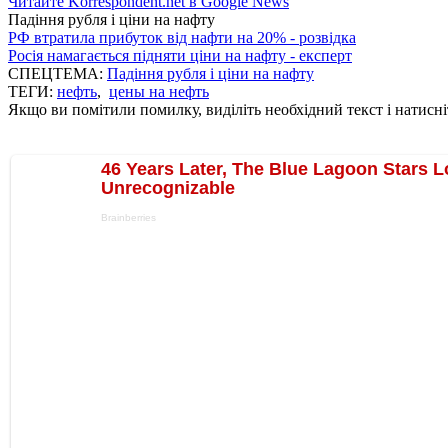
Читайте Korrespondent.net в Google News
Падіння рубля і ціни на нафту
РФ втратила прибуток від нафти на 20% - розвідка
Росія намагається підняти ціни на нафту - експерт
СПЕЦТЕМА:
Падіння рубля і ціни на нафту
ТЕГИ:
нефть
,
цены на нефть
Якщо ви помітили помилку, виділіть необхідний текст і натисніт