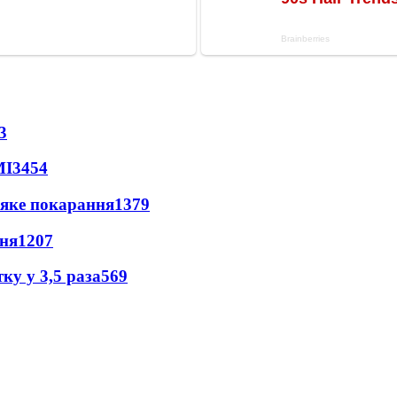
3
МІ
3454
 яке покарання
1379
пня
1207
ку у 3,5 раза
569