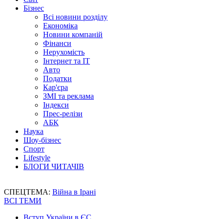
Бізнес
Всі новини розділу
Економіка
Новини компаній
Фінанси
Нерухомість
Інтернет та IT
Авто
Податки
Кар'єра
ЗМІ та реклама
Індекси
Прес-релізи
АБК
Наука
Шоу-бізнес
Спорт
Lifestyle
БЛОГИ ЧИТАЧІВ
СПЕЦТЕМА:
Війна в Ірані
ВСІ ТЕМИ
Вступ України в ЄС