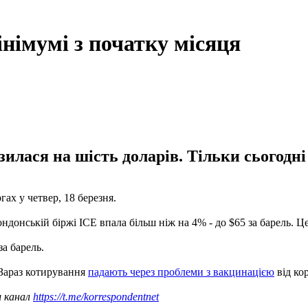
німумі з початку місяця
зилася на шість доларів. Тільки сьогодні
ах у четвер, 18 березня.
ондонській біржі ICE впала більш ніж на 4% - до $65 за барель. Це
а барель.
 Зараз котирування
падають через проблеми з вакцинацією
від ко
ш канал
https://t.me/korrespondentnet