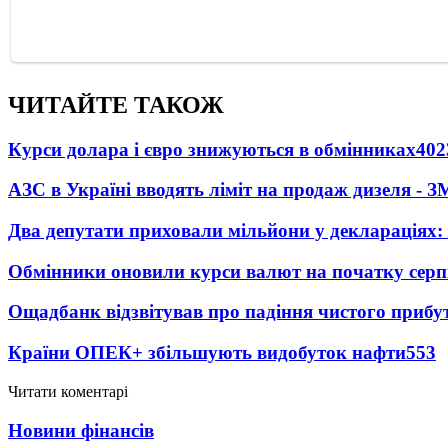
ЧИТАЙТЕ ТАКОЖ
Курси долара і євро знижуються в обмінниках
402
АЗС в Україні вводять ліміт на продаж дизеля - З
Два депутати приховали мільйони у деклараціях:
Обмінники оновили курси валют на початку сер
Ощадбанк відзвітував про падіння чистого прибут
Країни ОПЕК+ збільшують видобуток нафти
553
Читати коментарі
Новини фінансів