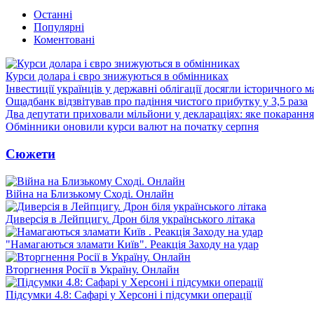
Останні
Популярні
Коментовані
Курси долара і євро знижуються в обмінниках
Інвестиції українців у державні облігації досягли історичного
Ощадбанк відзвітував про падіння чистого прибутку у 3,5 раза
Два депутати приховали мільйони у деклараціях: яке покарання
Обмінники оновили курси валют на початку серпня
Сюжети
Війна на Близькому Сході. Онлайн
Диверсія в Лейпцигу. Дрон біля українського літака
"Намагаються зламати Київ". Реакція Заходу на удар
Вторгнення Росії в Україну. Онлайн
Підсумки 4.8: Сафарі у Херсоні і підсумки операції