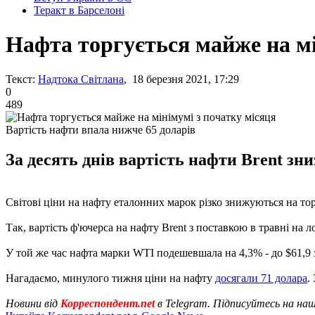
Теракт в Барселоні
Нафта торгується майже на мі
Текст:
Надтока Світлана
, 18 березня 2021, 17:29
0
489
Вартість нафти впала нижче 65 доларів
За десять днів вартість нафти Brent зни
Світові ціни на нафту еталонних марок різко знижуються на торг
Так, вартість ф'ючерса на нафту Brent з поставкою в травні на л
У той же час нафта марки WTI подешевшала на 4,3% - до $61,9 з
Нагадаємо, минулого тижня ціни на нафту
досягали 71 долара
.
Новини від
Корреспондент.net
в Telegram. Підписуйтесь на на