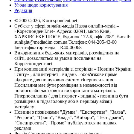
Угода щодо користування
Редакція
© 2000-2026, Korrespondent.net
Суб'єкт у сфері онлайн-медіа Назва онлайн-медіа –
«КореспонденТ.net» Адреса: 02091, місто Київ,
ХАРКІВСЬКЕ ШОСЕ, будинок 172-Б, офіс 208/1 E-mail:
sunlight@mediadim.com.ua
Телефон: 044-205-43-00
Ідентифікатор медіа – R40-06068
Використання будь-яких матеріалів, розміщених на
сайті, дозволяється за умови посилання на
Корреспондент.net.
При копіюванні матеріалів зі сторінки « Новини України
і світу» , для інтернет - видань - обов'язкове пряме
відкрите для пошукових систем гіперпосилання .
Посилання має бути розміщена в незалежності від
повного або часткового використання матеріалів.
Гіперпосилання ( для інтернет - видань) - повинна бути
розміщена в підзаголовку або в першому абзаці
матеріалу.
Новини з позначками "Думка", "Експертиза", "Заява",
"Регіони", "Гроші", "Влада", "Вибори", "Тест-драйв",
"Спецпроекти", "Промо" публікуються на правах
реклами.
Розділ Спецпроекти створюється спільно з