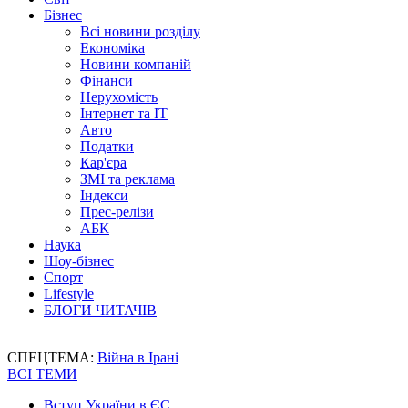
Бізнес
Всі новини розділу
Економіка
Новини компаній
Фінанси
Нерухомість
Інтернет та IT
Авто
Податки
Кар'єра
ЗМІ та реклама
Індекси
Прес-релізи
АБК
Наука
Шоу-бізнес
Спорт
Lifestyle
БЛОГИ ЧИТАЧІВ
СПЕЦТЕМА:
Війна в Ірані
ВСІ ТЕМИ
Вступ України в ЄС