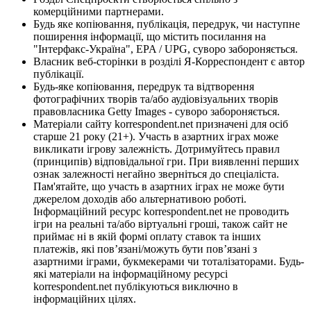
комерційними партнерами.
Будь яке копіювання, публікація, передрук, чи наступне
поширення інформації, що містить посилання на
"Інтерфакс-Україна", EPA / UPG, суворо забороняється.
Власник веб-сторінки в розділі Я-Корреспондент є автор
публікації.
Будь-яке копіювання, передрук та відтворення
фотографічних творів та/або аудіовізуальних творів
правовласника Getty Images - суворо забороняється.
Матеріали сайту korrespondent.net призначені для осіб
старше 21 року (21+). Участь в азартних іграх може
викликати ігрову залежність. Дотримуйтесь правил
(принципів) відповідальної гри. При виявленні перших
ознак залежності негайно зверніться до спеціаліста.
Пам'ятайте, що участь в азартних іграх не може бути
джерелом доходів або альтернативою роботі.
Інформаційний ресурс korrespondent.net не проводить
ігри на реальні та/або віртуальні гроші, також сайт не
приймає ні в якій формі оплату ставок та інших
платежів, які пов’язані/можуть бути пов’язані з
азартними іграми, букмекерами чи тоталізаторами. Будь-
які матеріали на інформаційному ресурсі
korrespondent.net публікуються виключно в
інформаційних цілях.