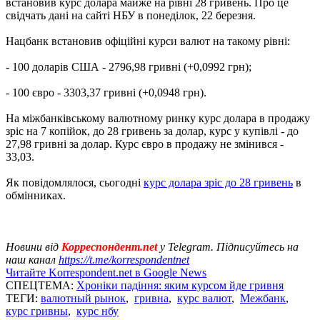
встановив курс долара майже на рівні 28 гривень. Про це
свідчать дані на сайті НБУ в понеділок, 22 березня.
Нацбанк встановив офіційні курси валют на такому рівні:
- 100 доларів США - 2796,98 гривні (+0,0992 грн);
- 100 євро - 3303,37 гривні (+0,0948 грн).
На міжбанківському валютному ринку курс долара в продажу
зріс на 7 копійок, до 28 гривень за долар, курс у купівлі - до
27,98 гривні за долар. Курс євро в продажу не змінився -
33,03.
Як повідомлялося, сьогодні
курс долара зріс до 28 гривень
в
обмінниках.
Новини від
Корреспондент.net
у Telegram. Підписуйтесь на
наш канал
https://t.me/korrespondentnet
Читайте Korrespondent.net в Google News
СПЕЦТЕМА:
Хроніки падіння: яким курсом йде гривня
ТЕГИ:
валютный рынок
,
гривна
,
курс валют
,
Межбанк
,
курс гривны
,
курс нбу