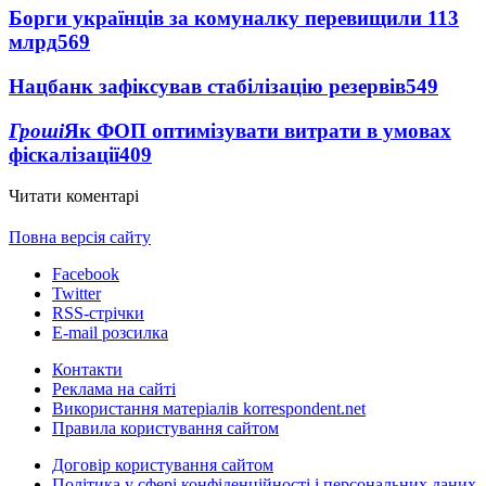
Борги українців за комуналку перевищили 113
млрд
569
Нацбанк зафіксував стабілізацію резервів
549
Гроші
Як ФОП оптимізувати витрати в умовах
фіскалізації
409
Читати коментарі
Повна версія сайту
Facebook
Twitter
RSS-стрічки
E-mail розсилка
Контакти
Реклама на сайті
Використання матеріалів korrespondent.net
Правила користування сайтом
Договір користування сайтом
Політика у сфері конфіденційності і персональних даних