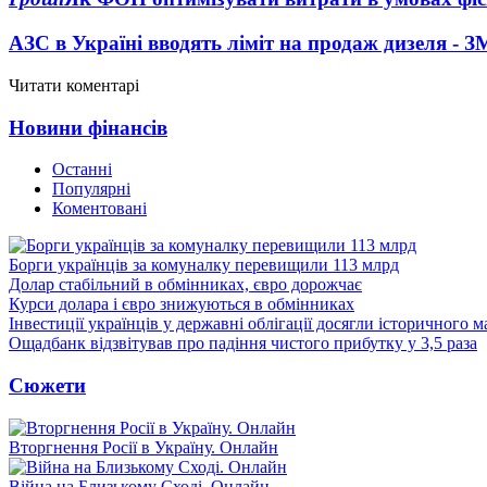
АЗС в Україні вводять ліміт на продаж дизеля - З
Читати коментарі
Новини фінансів
Останні
Популярні
Коментовані
Борги українців за комуналку перевищили 113 млрд
Долар стабільний в обмінниках, євро дорожчає
Курси долара і євро знижуються в обмінниках
Інвестиції українців у державні облігації досягли історичного
Ощадбанк відзвітував про падіння чистого прибутку у 3,5 раза
Сюжети
Вторгнення Росії в Україну. Онлайн
Війна на Близькому Сході. Онлайн