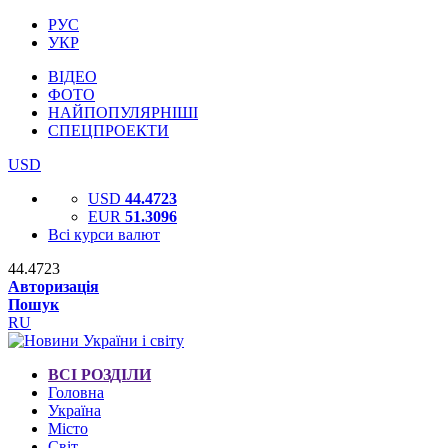
РУС
УКР
ВІДЕО
ФОТО
НАЙПОПУЛЯРНІШІ
СПЕЦПРОЕКТИ
USD
USD
44.4723
EUR
51.3096
Всі курси валют
44.4723
Авторизація
Пошук
RU
ВСІ РОЗДІЛИ
Головна
Україна
Місто
Світ