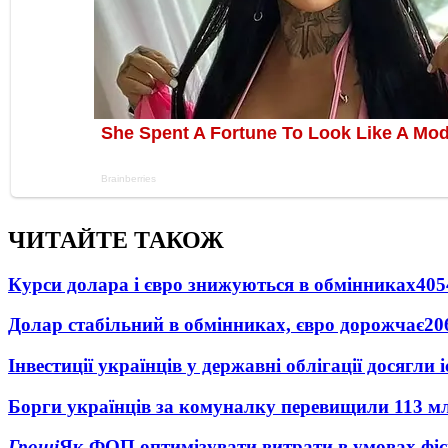
ЧИТАЙТЕ ТАКОЖ
Курси долара і євро знижуються в обмінниках
405
Долар стабільний в обмінниках, євро дорожчає
20
Інвестиції українців у державні облігації досягл
Борги українців за комуналку перевищили 113 м
Гроші
Як ФОП оптимізувати витрати в умовах фіск