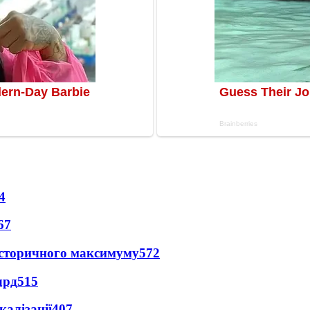
4
67
и історичного максимуму
572
лрд
515
алізації
407