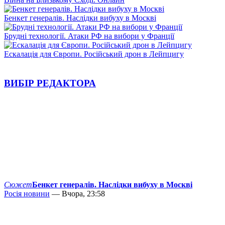
Бенкет генералів. Наслідки вибуху в Москві
Брудні технології. Атаки РФ на вибори у Франції
Ескалація для Європи. Російський дрон в Лейпцигу
ВИБІР РЕДАКТОРА
Сюжет
Бенкет генералів. Наслідки вибуху в Москві
Росія новини
— Вчора, 23:58