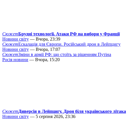
Сюжет
Брудні технології. Атаки РФ на вибори у Франції
Новини світу
— Вчора, 23:39
Сюжет
Ескалація для Європи. Російський дрон в Лейпцигу
Новини світу
— Вчора, 17:07
Сюжет
Зміни в армії РФ: що стоїть за рішенням Путіна
Росія новини
— Вчора, 15:20
Сюжет
Диверсія в Лейпцигу. Дрон біля українського літака
Новини світу
— 5 серпня 2026, 23:36