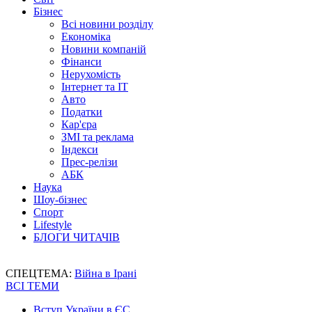
Бізнес
Всі новини розділу
Економіка
Новини компаній
Фінанси
Нерухомість
Інтернет та IT
Авто
Податки
Кар'єра
ЗМІ та реклама
Індекси
Прес-релізи
АБК
Наука
Шоу-бізнес
Спорт
Lifestyle
БЛОГИ ЧИТАЧІВ
СПЕЦТЕМА:
Війна в Ірані
ВСІ ТЕМИ
Вступ України в ЄС