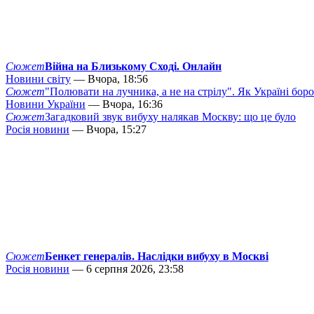
Сюжет
Війна на Близькому Сході. Онлайн
Новини світу
— Вчора, 18:56
Сюжет
"Полювати на лучника, а не на стрілу". Як Україні бор
Новини України
— Вчора, 16:36
Сюжет
Загадковий звук вибуху налякав Москву: що це було
Росія новини
— Вчора, 15:27
Сюжет
Бенкет генералів. Наслідки вибуху в Москві
Росія новини
— 6 серпня 2026, 23:58