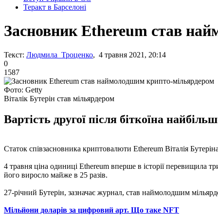
Теракт в Барселоні
Засновник Ethereum став на
Текст:
Людмила Троценко
, 4 травня 2021, 20:14
0
1587
Фото: Getty
Віталік Бутерін став мільярдером
Вартість другої після біткоїна найбіль
Статок співзасновника криптовалюти Ethereum Віталія Бутерін
4 травня ціна одиниці Ethereum вперше в історії перевищила три
його виросло майже в 25 разів.
27-річний Бутерін, зазначає журнал, став наймолодшим мільярде
Мільйони доларів за цифровий арт. Що таке NFT