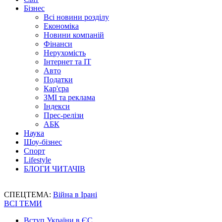
Бізнес
Всі новини розділу
Економіка
Новини компаній
Фінанси
Нерухомість
Інтернет та IT
Авто
Податки
Кар'єра
ЗМІ та реклама
Індекси
Прес-релізи
АБК
Наука
Шоу-бізнес
Спорт
Lifestyle
БЛОГИ ЧИТАЧІВ
СПЕЦТЕМА:
Війна в Ірані
ВСІ ТЕМИ
Вступ України в ЄС