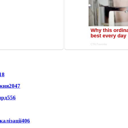
18
ижня
2047
лрд
556
алізації
406