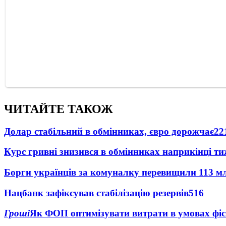
ЧИТАЙТЕ ТАКОЖ
Долар стабільний в обмінниках, євро дорожчає
22
Курс гривні знизився в обмінниках наприкінці т
Борги українців за комуналку перевищили 113 м
Нацбанк зафіксував стабілізацію резервів
516
Гроші
Як ФОП оптимізувати витрати в умовах фіск