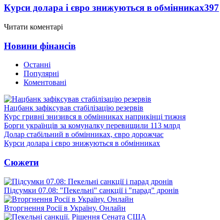
Курси долара і євро знижуються в обмінниках
397
Читати коментарі
Новини фінансів
Останні
Популярні
Коментовані
Нацбанк зафіксував стабілізацію резервів
Курс гривні знизився в обмінниках наприкінці тижня
Борги українців за комуналку перевищили 113 млрд
Долар стабільний в обмінниках, євро дорожчає
Курси долара і євро знижуються в обмінниках
Сюжети
Підсумки 07.08: "Пекельні" санкції і "парад" дронів
Вторгнення Росії в Україну. Онлайн