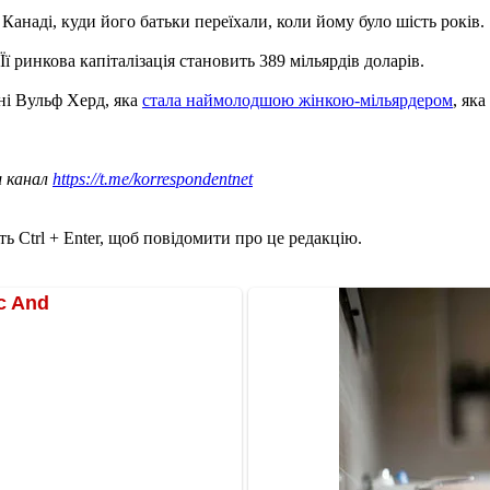
 Канаді, куди його батьки переїхали, коли йому було шість років.
Її ринкова капіталізація становить 389 мільярдів доларів.
тні Вульф Херд, яка
стала наймолодшою ​​жінкою-мільярдером
, як
ш канал
https://t.me/korrespondentnet
ь Ctrl + Enter, щоб повідомити про це редакцію.