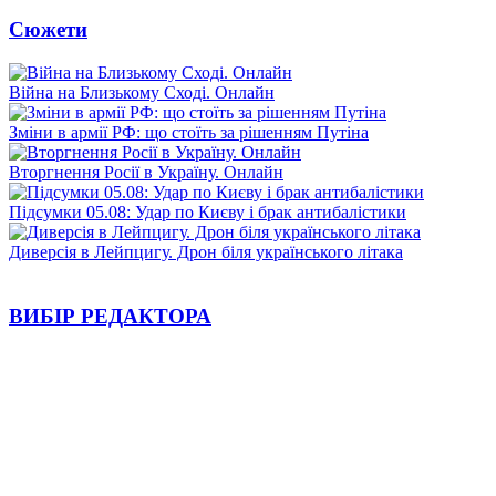
Сюжети
Війна на Близькому Сході. Онлайн
Зміни в армії РФ: що стоїть за рішенням Путіна
Вторгнення Росії в Україну. Онлайн
Підсумки 05.08: Удар по Києву і брак антибалістики
Диверсія в Лейпцигу. Дрон біля українського літака
ВИБІР РЕДАКТОРА