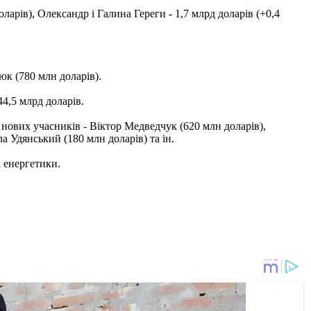
ларів), Олександр і Галина Гереги - 1,7 млрд доларів (+0,4
юк (780 млн доларів).
44,5 млрд доларів.
 нових учасників - Віктор Медведчук (620 млн доларів),
 Удянський (180 млн доларів) та ін.
і енергетики.