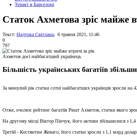
Теракт в Барселоні
Статок Ахметова зріс майже в
Текст:
Надтока Світлана
, 6 травня 2021, 11:46
0
797
Ахметов досі найбагатший українець
Більшість українських багатіїв збільши
За минулий рік статки сотні найбагатших українців зросли на
Отже, очолює рейтинг багатіїв Рінат Ахметов, статки якого зросл
На другому місці Віктор Пінчук, його активи збільшилися з 1,4 
Третій - Костянтин Жеваго, його статки зросли з 1,1 млрд доларі