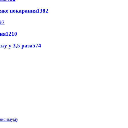
 яке покарання
1382
97
пня
1210
ку у 3,5 раза
574
 максимуму