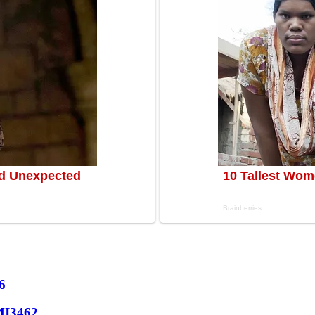
6
МІ
3462