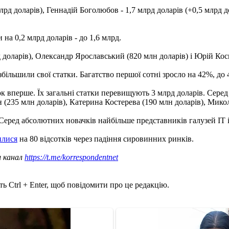
рд доларів), Геннадій Боголюбов - 1,7 млрд доларів (+0,5 млрд до
на 0,2 млрд доларів - до 1,6 млрд.
доларів), Олександр Ярославський (820 млн доларів) і Юрій Кос
збільшили свої статки. Багатство першої сотні зросло на 42%, до 
к вперше. Їх загальні статки перевищують 3 млрд доларів. Серед
235 млн доларів), Катерина Костерева (190 млн доларів), Микола
 Серед абсолютних новачків найбільше представників галузей IT 
илися
на 80 відсотків через падіння сировинних ринків.
ш канал
https://t.me/korrespondentnet
ь Ctrl + Enter, щоб повідомити про це редакцію.