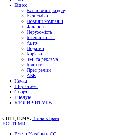
Бізнес
Всі новини розділу
Економіка
Новини компаній
Фінанси
Нерухомість
Інтернет та IT
Авто
Податки
Кар'єра
ЗМІ та реклама
Індекси
Прес-релізи
АБК
Наука
Шоу-бізнес
Спорт
Lifestyle
БЛОГИ ЧИТАЧІВ
СПЕЦТЕМА:
Війна в Ірані
ВСІ ТЕМИ
Вступ України в ЄС