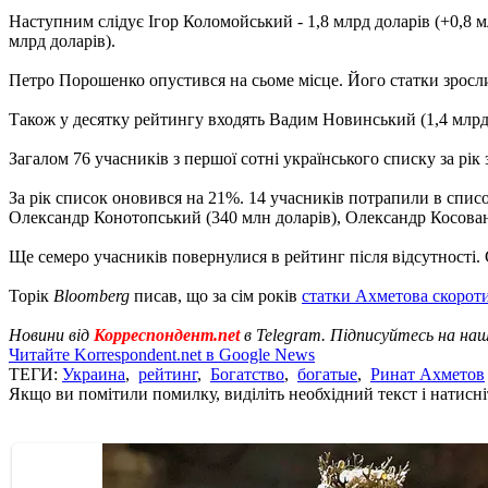
Наступним слідує Ігор Коломойський - 1,8 млрд доларів (+0,8 мл
млрд доларів).
Петро Порошенко опустився на сьоме місце. Його статки зросли 
Також у десятку рейтингу входять Вадим Новинський (1,4 млрд 
Загалом 76 учасників з першої сотні українського списку за рік 
За рік список оновився на 21%. 14 учасників потрапили в списо
Олександр Конотопський (340 млн доларів), Олександр Косован (
Ще семеро учасників повернулися в рейтинг після відсутності.
Торік
Bloomberg
писав, що за сім років
статки Ахметова скорот
Новини від
Корреспондент.net
в Telegram. Підписуйтесь на на
Читайте Korrespondent.net в Google News
ТЕГИ:
Украина
,
рейтинг
,
Богатство
,
богатые
,
Ринат Ахметов
Якщо ви помітили помилку, виділіть необхідний текст і натисніт