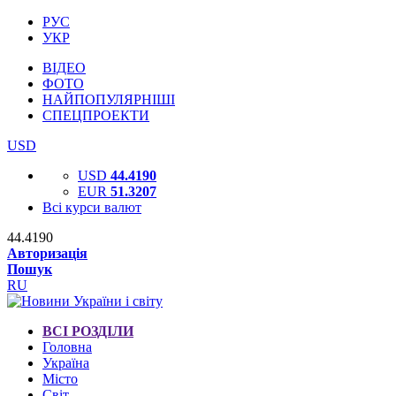
РУС
УКР
ВІДЕО
ФОТО
НАЙПОПУЛЯРНІШІ
СПЕЦПРОЕКТИ
USD
USD
44.4190
EUR
51.3207
Всі курси валют
44.4190
Авторизація
Пошук
RU
ВСІ РОЗДІЛИ
Головна
Україна
Місто
Світ