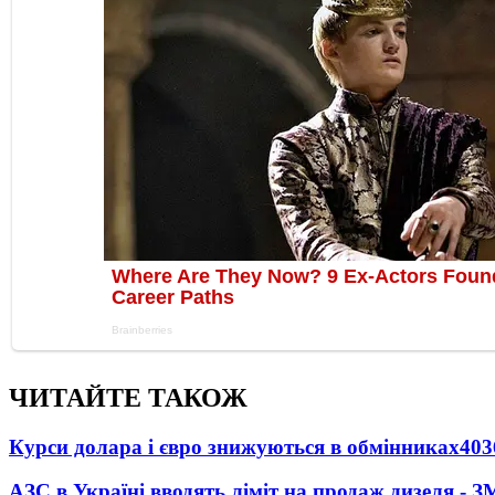
ЧИТАЙТЕ ТАКОЖ
Курси долара і євро знижуються в обмінниках
403
АЗС в Україні вводять ліміт на продаж дизеля - З