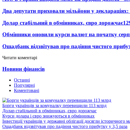
Два депутати приховали мільйони у деклараціях:
Долар стабільний в обмінниках, євро дорожчає
12
Обмінники оновили курси валют на початку сер
Ощадбанк відзвітував про падіння чистого прибут
Читати коментарі
Новини фінансів
Останні
Популярні
Коментовані
Борги українців за комуналку перевищили 113 млрд
Долар стабільний в обмінниках, євро дорожчає
Курси долара і євро знижуються в обмінниках
Інвестиції українців у державні облігації досягли історичного
Ощадбанк відзвітував про падіння чистого прибутку у 3,5 раза