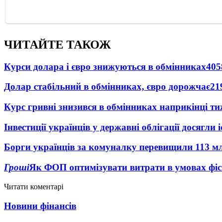
ЧИТАЙТЕ ТАКОЖ
Курси долара і євро знижуються в обмінниках
405
Долар стабільний в обмінниках, євро дорожчає
21
Курс гривні знизився в обмінниках наприкінці т
Інвестиції українців у державні облігації досягл
Борги українців за комуналку перевищили 113 м
Гроші
Як ФОП оптимізувати витрати в умовах фіск
Читати коментарі
Новини фінансів