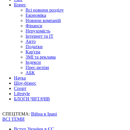
Бізнес
Всі новини розділу
Економіка
Новини компаній
Фінанси
Нерухомість
Інтернет та IT
Авто
Податки
Кар'єра
ЗМІ та реклама
Індекси
Прес-релізи
АБК
Наука
Шоу-бізнес
Спорт
Lifestyle
БЛОГИ ЧИТАЧІВ
СПЕЦТЕМА:
Війна в Ірані
ВСІ ТЕМИ
Вступ України в ЄС