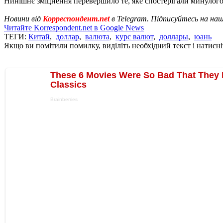
Нинішнє зміцнення перевершило те, яке спостерігали минулого
Новини від
Корреспондент.net
в Telegram. Підписуйтесь на на
Читайте Korrespondent.net в Google News
ТЕГИ:
Китай
,
доллар
,
валюта
,
курс валют
,
доллары
,
юань
Якщо ви помітили помилку, виділіть необхідний текст і натисніт