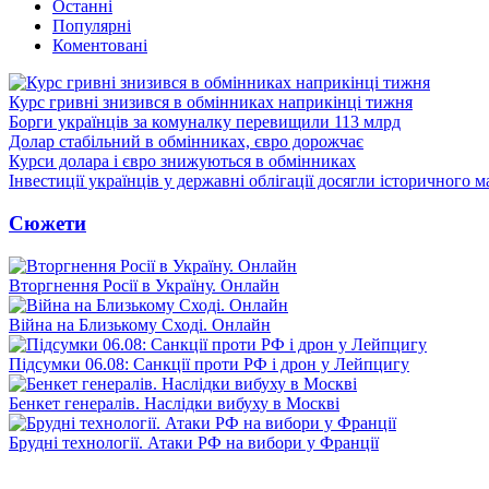
Останні
Популярні
Коментовані
Курс гривні знизився в обмінниках наприкінці тижня
Борги українців за комуналку перевищили 113 млрд
Долар стабільний в обмінниках, євро дорожчає
Курси долара і євро знижуються в обмінниках
Інвестиції українців у державні облігації досягли історичного
Сюжети
Вторгнення Росії в Україну. Онлайн
Війна на Близькому Сході. Онлайн
Підсумки 06.08: Санкції проти РФ і дрон у Лейпцигу
Бенкет генералів. Наслідки вибуху в Москві
Брудні технології. Атаки РФ на вибори у Франції