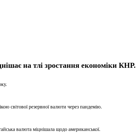
нішає на тлі зростання економіки КНР.
оку.
мікою світової резервної валюти через пандемію.
итайська валюта міцнішала щодо американської.