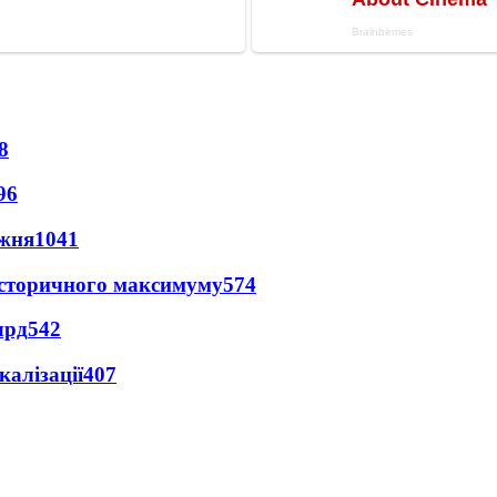
8
96
ижня
1041
и історичного максимуму
574
лрд
542
алізації
407