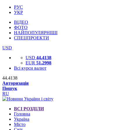
РУС
УКР
ВІДЕО
ФОТО
НАЙПОПУЛЯРНІШІ
СПЕЦПРОЕКТИ
USD
USD
44.4138
EUR
51.2998
Всі курси валют
44.4138
Авторизація
Пошук
RU
ВСІ РОЗДІЛИ
Головна
Україна
Місто
Світ