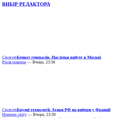
ВИБІР РЕДАКТОРА
Сюжет
Бенкет генералів. Наслідки вибуху в Москві
Росія новини
— Вчора, 23:58
Сюжет
Брудні технології. Атаки РФ на вибори у Франції
Новини світу
— Вчора, 23:39