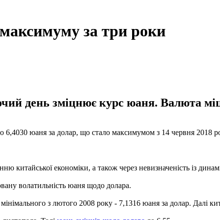
 максимуму за три роки
чий день зміцнює курс юаня. Валюта міц
о 6,4030 юаня за долар, що стало максимумом з 14 червня 2018 р
енню китайської економіки, а також через невизначеність із дина
вану волатильність юаня щодо долара.
 мінімального з лютого 2008 року - 7,1316 юаня за долар. Далі к