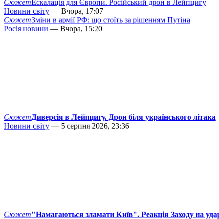
Сюжет
Ескалація для Європи. Російський дрон в Лейпцигу
Новини світу
— Вчора, 17:07
Сюжет
Зміни в армії РФ: що стоїть за рішенням Путіна
Росія новини
— Вчора, 15:20
Сюжет
Диверсія в Лейпцигу. Дрон біля українського літака
Новини світу
— 5 серпня 2026, 23:36
Сюжет
"Намагаються зламати Київ". Реакція Заходу на уда