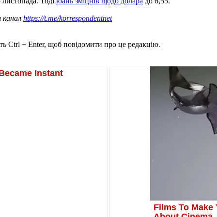
 листопада. Тоді
юань зміцнів щодо долара
до 6,55.
ш канал
https://t.me/korrespondentnet
ь Ctrl + Enter, щоб повідомити про це редакцію.