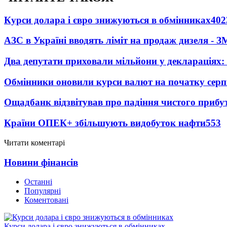
Курси долара і євро знижуються в обмінниках
402
АЗС в Україні вводять ліміт на продаж дизеля - З
Два депутати приховали мільйони у деклараціях:
Обмінники оновили курси валют на початку сер
Ощадбанк відзвітував про падіння чистого прибут
Країни ОПЕК+ збільшують видобуток нафти
553
Читати коментарі
Новини фінансів
Останні
Популярні
Коментовані
Курси долара і євро знижуються в обмінниках