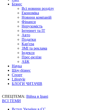
Бізнес
Всі новини розділу
Економіка
Новини компаній
Фінанси
Нерухомість
Інтернет та IT
Авто
Податки
Кар'єра
ЗМІ та реклама
Індекси
Прес-релізи
АБК
Наука
Шоу-бізнес
Спорт
Lifestyle
БЛОГИ ЧИТАЧІВ
СПЕЦТЕМА:
Війна в Ірані
ВСІ ТЕМИ
Вступ України в ЄС