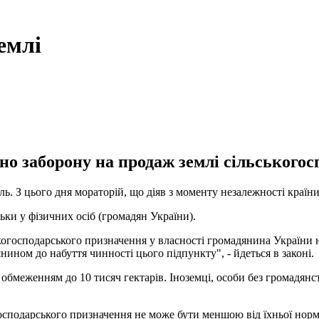
емлі
ано заборону на продаж землі сільського
ь. З цього дня мораторій, що діяв з моменту незалежності країни
ьки у фізичних осіб (громадян України).
ькогосподарського призначення у власності громадянина України
нином до набуття чинності цього підпункту", - йдеться в законі.
 обмеженням до 10 тисяч гектарів. Іноземці, особи без громадянс
господарського призначення не може бути меншою від їхньої нор