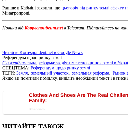
Раніше в Кабміні заявили, що
цьогоріч від ринку землі ефекту н
Мінагропроді.
Новини від
Корреспондент.net
в Telegram. Підписуйтесь на на
Читайте Korrespondent.net в Google News
Референдум щодо ринку землі
Сюжет
Земельна реформа: як діятиме тепер ринок землі в Украї
СПЕЦТЕМА:
Референдум щодо ринку землі
ТЕГИ:
Земля
,
земельный участок
,
земельная реформа
,
Рынок 
Якщо ви помітили помилку, виділіть необхідний текст і натисніт
ЧИТАЙТЕ ТАКОЖ