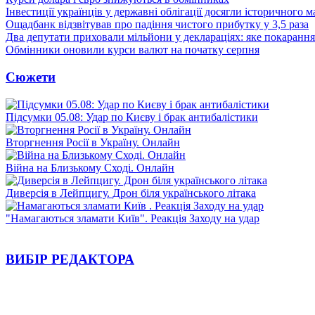
Інвестиції українців у державні облігації досягли історичного
Ощадбанк відзвітував про падіння чистого прибутку у 3,5 раза
Два депутати приховали мільйони у деклараціях: яке покарання
Обмінники оновили курси валют на початку серпня
Сюжети
Підсумки 05.08: Удар по Києву і брак антибалістики
Вторгнення Росії в Україну. Онлайн
Війна на Близькому Сході. Онлайн
Диверсія в Лейпцигу. Дрон біля українського літака
"Намагаються зламати Київ". Реакція Заходу на удар
ВИБІР РЕДАКТОРА