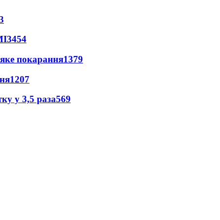
3
МІ
3454
 яке покарання
1379
пня
1207
ку у 3,5 раза
569