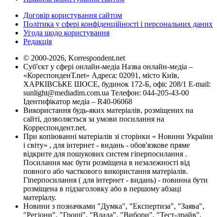
Договір користування сайтом
Політика у сфері конфіденційності і персональних даних
Угода щодо користування
Редакція
© 2000-2026, Korrespondent.net
Суб'єкт у сфері онлайн-медіа Назва онлайн-медіа –
«КореспонденТ.net» Адреса: 02091, місто Київ,
ХАРКІВСЬКЕ ШОСЕ, будинок 172-Б, офіс 208/1 E-mail:
sunlight@mediadim.com.ua
Телефон: 044-205-43-00
Ідентифікатор медіа – R40-06068
Використання будь-яких матеріалів, розміщених на
сайті, дозволяється за умови посилання на
Корреспондент.net.
При копіюванні матеріалів зі сторінки « Новини України
і світу» , для інтернет - видань - обов'язкове пряме
відкрите для пошукових систем гіперпосилання .
Посилання має бути розміщена в незалежності від
повного або часткового використання матеріалів.
Гіперпосилання ( для інтернет - видань) - повинна бути
розміщена в підзаголовку або в першому абзаці
матеріалу.
Новини з позначками "Думка", "Експертиза", "Заява",
"Регіони", "Гроші", "Влада", "Вибори", "Тест-драйв",