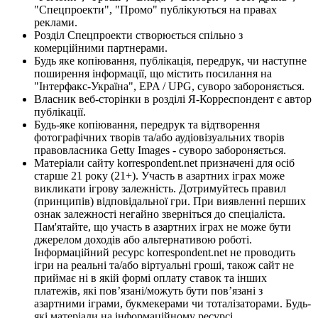
"Спецпроекти", "Промо" публікуються на правах
реклами.
Розділ Спецпроекти створюється спільно з
комерційними партнерами.
Будь яке копіювання, публікація, передрук, чи наступне
поширення інформації, що містить посилання на
"Інтерфакс-Україна", EPA / UPG, суворо забороняється.
Власник веб-сторінки в розділі Я-Корреспондент є автор
публікації.
Будь-яке копіювання, передрук та відтворення
фотографічних творів та/або аудіовізуальних творів
правовласника Getty Images - суворо забороняється.
Матеріали сайту korrespondent.net призначені для осіб
старше 21 року (21+). Участь в азартних іграх може
викликати ігрову залежність. Дотримуйтесь правил
(принципів) відповідальної гри. При виявленні перших
ознак залежності негайно зверніться до спеціаліста.
Пам'ятайте, що участь в азартних іграх не може бути
джерелом доходів або альтернативою роботі.
Інформаційний ресурс korrespondent.net не проводить
ігри на реальні та/або віртуальні гроші, також сайт не
приймає ні в якій формі оплату ставок та інших
платежів, які пов’язані/можуть бути пов’язані з
азартними іграми, букмекерами чи тоталізаторами. Будь-
які матеріали на інформаційному ресурсі