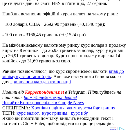
це свідчать дані на сайті НБУ в п'ятницю, 27 серпня.
Нацбанк встановив офіційні курси валют на такому рівні:
- 100 доларів США - 2692,90 гривень (+0,1546 грн);
- 100 євро - 3166,45 гривень (+0,1524 грн).
На міжбанківському валютному ринку курс долара в продажу
виріс на 8 копійок - до 26,93 гривень за долар, курс у купівлі -
до 26,91 гривень за долар. Курс євро в продажу виріс на 14
копійок - до 31,69 гривень за євро.
Раніше повідомлялося, що курс європейської валюти
впав до
мінімуму за останній рік
. Але вже наступного банківського
дня
гривня почала здавати позиції
.
Новини від
Корреспондент.net
в Telegram. Підписуйтесь на
наш канал
https://t.me/korrespondentnet
Читайте Korrespondent.net в Google News
СПЕЦТЕМА:
Хроніки падіння: яким курсом йде гривня
ТЕГИ:
курс валют
,
курс гривны
,
курс нбу
Якщо ви помітили помилку, виділіть необхідний текст і
натисніть Ctrl + Enter, щоб повідомити про це редакцію.