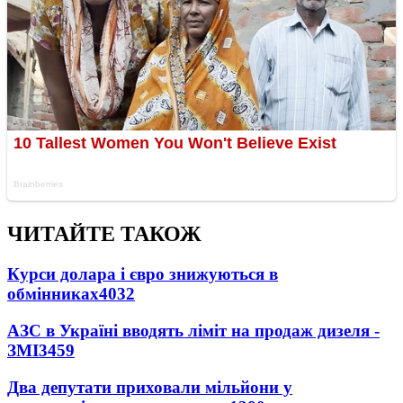
ЧИТАЙТЕ ТАКОЖ
Курси долара і євро знижуються в
обмінниках
4032
АЗС в Україні вводять ліміт на продаж дизеля -
ЗМІ
3459
Два депутати приховали мільйони у