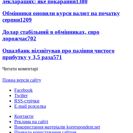
деклараціях: яке покарання
1380
Обмінники оновили курси валют на початку
серпня
1209
Долар стабільний в обмінниках, євро
дорожчає
702
Ощадбанк відзвітував про падіння чистого
прибутку у 3,5 раза
571
Читати коментарі
Повна версія сайту
Facebook
Twitter
RSS-стрічки
E-mail розсилка
Контакти
Реклама на сайті
Використання матеріалів korrespondent.net
Правила користування сайтом