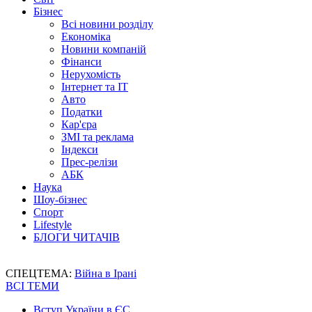
Бізнес
Всі новини розділу
Економіка
Новини компаній
Фінанси
Нерухомість
Інтернет та IT
Авто
Податки
Кар'єра
ЗМІ та реклама
Індекси
Прес-релізи
АБК
Наука
Шоу-бізнес
Спорт
Lifestyle
БЛОГИ ЧИТАЧІВ
СПЕЦТЕМА:
Війна в Ірані
ВСІ ТЕМИ
Вступ України в ЄС