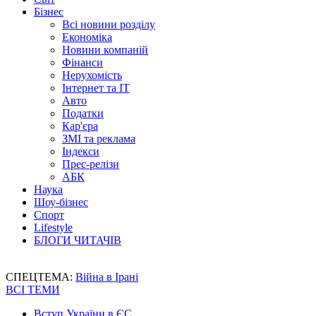
Бізнес
Всі новини розділу
Економіка
Новини компаній
Фінанси
Нерухомість
Інтернет та IT
Авто
Податки
Кар'єра
ЗМІ та реклама
Індекси
Прес-релізи
АБК
Наука
Шоу-бізнес
Спорт
Lifestyle
БЛОГИ ЧИТАЧІВ
СПЕЦТЕМА:
Війна в Ірані
ВСІ ТЕМИ
Вступ України в ЄС