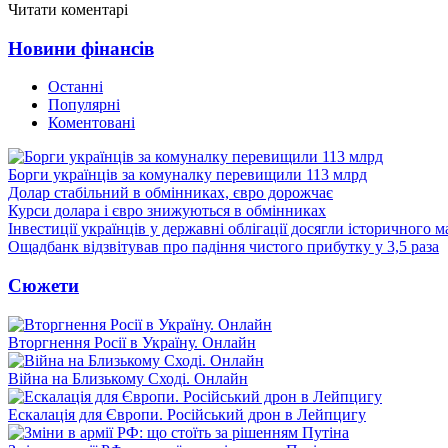
Читати коментарі
Новини фінансів
Останні
Популярні
Коментовані
Борги українців за комуналку перевищили 113 млрд
Долар стабільний в обмінниках, євро дорожчає
Курси долара і євро знижуються в обмінниках
Інвестиції українців у державні облігації досягли історичного
Ощадбанк відзвітував про падіння чистого прибутку у 3,5 раза
Сюжети
Вторгнення Росії в Україну. Онлайн
Війна на Близькому Сході. Онлайн
Ескалація для Європи. Російський дрон в Лейпцигу