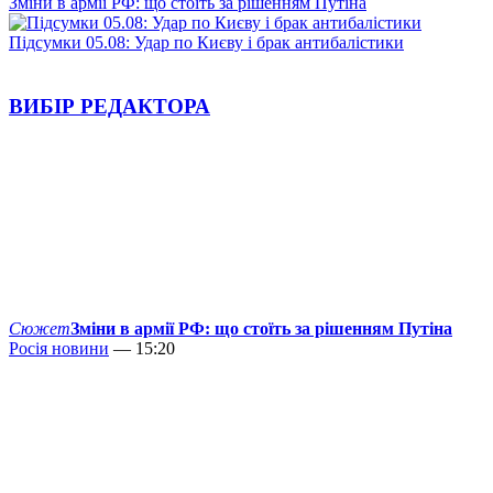
Зміни в армії РФ: що стоїть за рішенням Путіна
Підсумки 05.08: Удар по Києву і брак антибалістики
ВИБІР РЕДАКТОРА
Сюжет
Зміни в армії РФ: що стоїть за рішенням Путіна
Росія новини
— 15:20