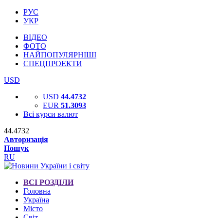
РУС
УКР
ВІДЕО
ФОТО
НАЙПОПУЛЯРНІШІ
СПЕЦПРОЕКТИ
USD
USD
44.4732
EUR
51.3093
Всі курси валют
44.4732
Авторизація
Пошук
RU
ВСІ РОЗДІЛИ
Головна
Україна
Місто
Світ