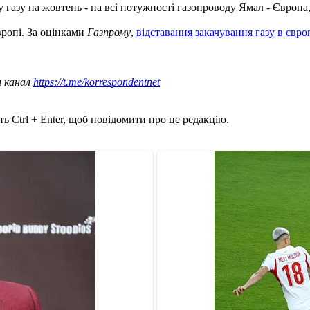
газу на жовтень - на всі потужності газопроводу Ямал - Європа, 
вропі. За оцінками
Газпрому
,
відставання закачування газу в євр
ш канал
https://t.me/korrespondentnet
ь Ctrl + Enter, щоб повідомити про це редакцію.