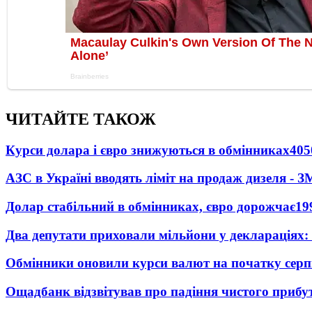
ЧИТАЙТЕ ТАКОЖ
Курси долара і євро знижуються в обмінниках
405
АЗС в Україні вводять ліміт на продаж дизеля - З
Долар стабільний в обмінниках, євро дорожчає
19
Два депутати приховали мільйони у деклараціях:
Обмінники оновили курси валют на початку сер
Ощадбанк відзвітував про падіння чистого прибут