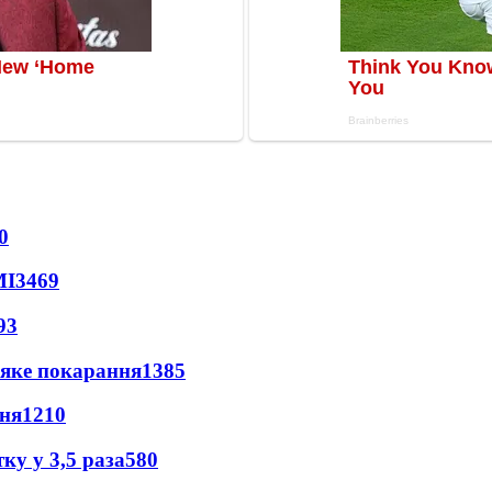
0
МІ
3469
93
 яке покарання
1385
пня
1210
ку у 3,5 раза
580