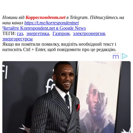
Новини від
Корреспондент.net
в Telegram. Підписуйтесь на
наш канал
https://t.me/korrespondentnet
Читайте Korrespondent.net в Google News
ТЕГИ:
газ
,
энергетика
,
Газпром
,
электроэнергия
,
энергоресурсы
Якщо ви помітили помилку, виділіть необхідний текст і
натисніть Ctrl + Enter, щоб повідомити про це редакцію.