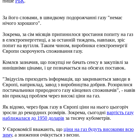
пише
РБК
.
За його словами, в швидкому подорожчанні газу "немає
нічого хорошого".
Зокрема, за сім місяців припинилося зростання попиту на газ
в електроенергетиці, а за останній тиждень, навпаки, зріс
попит на вугілля. Таким чином, виробники електроенергії
Європи скорочують споживання газу.
Комлєв зазначив, що покупці не бачать сенсу в закупівлі за
нинішніми цінами, і це позначається на обсягах поставок.
"Звідусіль приходить інформація, що закриваються заводи в
Європі, наприклад, завод з виробництва добрив. Розорилися
постачальники природного газу кінцевих споживачів", - навів
він приклад проблем через високі ціни на газ.
Як відомо, через брак газу в Європі ціни на нього цьогоріч
зросли до рекордних розмірів. Зокрема, сьогодні
вартість газу
наближалася до 1950 доларів
за тисячу кубометрів.
У Єврокомісії вважають, що
ціни на газ будуть високими всю
зиму
, а зниження очікується з весни.