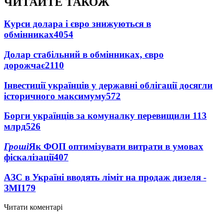
ЧИТАЙТЕ ТАКОЖ
Курси долара і євро знижуються в
обмінниках
4054
Долар стабільний в обмінниках, євро
дорожчає
2110
Інвестиції українців у державні облігації досягли
історичного максимуму
572
Борги українців за комуналку перевищили 113
млрд
526
Гроші
Як ФОП оптимізувати витрати в умовах
фіскалізації
407
АЗС в Україні вводять ліміт на продаж дизеля -
ЗМІ
179
Читати коментарі