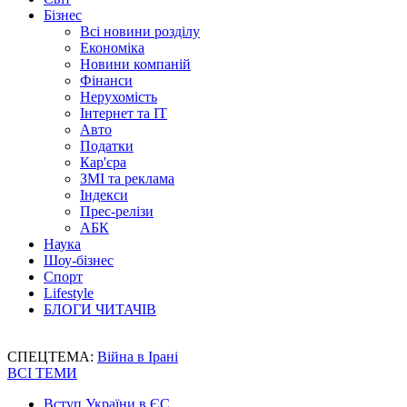
Бізнес
Всі новини розділу
Економіка
Новини компаній
Фінанси
Нерухомість
Інтернет та IT
Авто
Податки
Кар'єра
ЗМІ та реклама
Індекси
Прес-релізи
АБК
Наука
Шоу-бізнес
Спорт
Lifestyle
БЛОГИ ЧИТАЧІВ
СПЕЦТЕМА:
Війна в Ірані
ВСІ ТЕМИ
Вступ України в ЄС