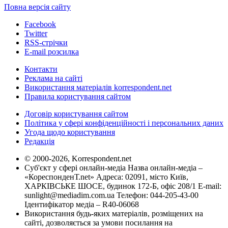
Повна версія сайту
Facebook
Twitter
RSS-стрічки
E-mail розсилка
Контакти
Реклама на сайті
Використання матеріалів korrespondent.net
Правила користування сайтом
Договір користування сайтом
Політика у сфері конфіденційності і персональних даних
Угода щодо користування
Редакція
© 2000-2026, Korrespondent.net
Суб'єкт у сфері онлайн-медіа Назва онлайн-медіа –
«КореспонденТ.net» Адреса: 02091, місто Київ,
ХАРКІВСЬКЕ ШОСЕ, будинок 172-Б, офіс 208/1 E-mail:
sunlight@mediadim.com.ua
Телефон: 044-205-43-00
Ідентифікатор медіа – R40-06068
Використання будь-яких матеріалів, розміщених на
сайті, дозволяється за умови посилання на