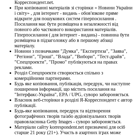
Корреспондент.net.
При копіюванні матеріалів зі сторінки « Новини України
і світу» , для інтернет - видань - обов'язкове пряме
відкрите для пошукових систем гіперпосилання .
Посилання має бути розміщена в незалежності від
повного або часткового використання матеріалів.
Гіперпосилання ( для інтернет - видань) - повинна бути
розміщена в підзаголовку або в першому абзаці
матеріалу.
Новини з позначками "Думка", "Експертиза", "Заява",
"Регіони", "Гроші", "Влада", "Вибори", "Тест-драйв",
"Спецпроекти", "Промо" публікуються на правах
реклами.
Розділ Спецпроекти створюється спільно з
комерційними партнерами.
Будь яке копіювання, публікація, передрук, чи наступне
поширення інформації, що містить посилання на
"Інтерфакс-Україна", EPA / UPG, суворо забороняється.
Власник веб-сторінки в розділі Я-Корреспондент є автор
публікації.
Будь-яке копіювання, передрук та відтворення
фотографічних творів та/або аудіовізуальних творів
правовласника Getty Images - суворо забороняється.
Матеріали сайту korrespondent.net призначені для осіб
старше 21 року (21+). Участь в азартних іграх може