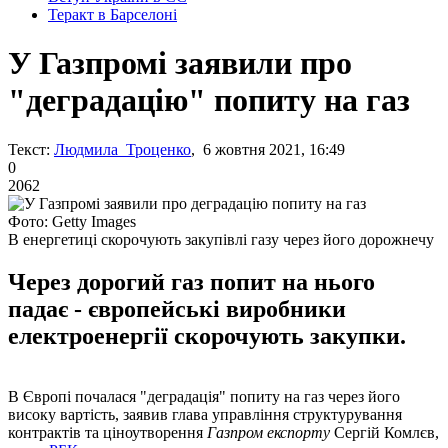
Теракт в Барселоні
У Газпромі заявили про
"деградацію" попиту на газ
Текст:
Людмила Троценко
, 6 жовтня 2021, 16:49
0
2062
Фото: Getty Images
В енергетиці скорочують закупівлі газу через його дорожнечу
Через дорогий газ попит на нього
падає - європейські виробники
електроенергії скорочують закупки.
В Європі почалася "деградація" попиту на газ через його
високу вартість, заявив глава управління структурування
контрактів та ціноутворення
Газпром експорту
Сергій Комлєв,