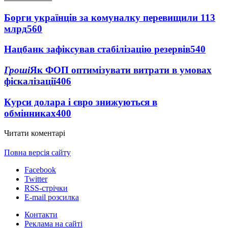
Борги українців за комуналку перевищили 113
млрд
560
Нацбанк зафіксував стабілізацію резервів
540
Гроші
Як ФОП оптимізувати витрати в умовах
фіскалізації
406
Курси долара і євро знижуються в
обмінниках
400
Читати коментарі
Повна версія сайту
Facebook
Twitter
RSS-стрічки
E-mail розсилка
Контакти
Реклама на сайті