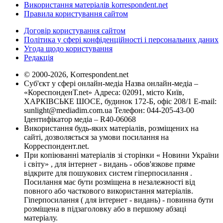
Використання матеріалів korrespondent.net
Правила користування сайтом
Договір користування сайтом
Політика у сфері конфіденційності і персональних даних
Угода щодо користування
Редакція
© 2000-2026, Korrespondent.net
Суб'єкт у сфері онлайн-медіа Назва онлайн-медіа –
«КореспонденТ.net» Адреса: 02091, місто Київ,
ХАРКІВСЬКЕ ШОСЕ, будинок 172-Б, офіс 208/1 E-mail:
sunlight@mediadim.com.ua
Телефон: 044-205-43-00
Ідентифікатор медіа – R40-06068
Використання будь-яких матеріалів, розміщених на
сайті, дозволяється за умови посилання на
Корреспондент.net.
При копіюванні матеріалів зі сторінки « Новини України
і світу» , для інтернет - видань - обов'язкове пряме
відкрите для пошукових систем гіперпосилання .
Посилання має бути розміщена в незалежності від
повного або часткового використання матеріалів.
Гіперпосилання ( для інтернет - видань) - повинна бути
розміщена в підзаголовку або в першому абзаці
матеріалу.