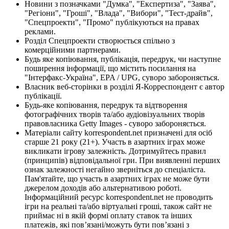
Новини з позначками "Думка", "Експертиза", "Заява",
"Регіони", "Гроші", "Влада", "Вибори", "Тест-драйв",
"Спецпроекти", "Промо" публікуються на правах
реклами.
Розділ Спецпроекти створюється спільно з
комерційними партнерами.
Будь яке копіювання, публікація, передрук, чи наступне
поширення інформації, що містить посилання на
"Інтерфакс-Україна", EPA / UPG, суворо забороняється.
Власник веб-сторінки в розділі Я-Корреспондент є автор
публікації.
Будь-яке копіювання, передрук та відтворення
фотографічних творів та/або аудіовізуальних творів
правовласника Getty Images - суворо забороняється.
Матеріали сайту korrespondent.net призначені для осіб
старше 21 року (21+). Участь в азартних іграх може
викликати ігрову залежність. Дотримуйтесь правил
(принципів) відповідальної гри. При виявленні перших
ознак залежності негайно зверніться до спеціаліста.
Пам'ятайте, що участь в азартних іграх не може бути
джерелом доходів або альтернативою роботі.
Інформаційний ресурс korrespondent.net не проводить
ігри на реальні та/або віртуальні гроші, також сайт не
приймає ні в якій формі оплату ставок та інших
платежів, які пов’язані/можуть бути пов’язані з