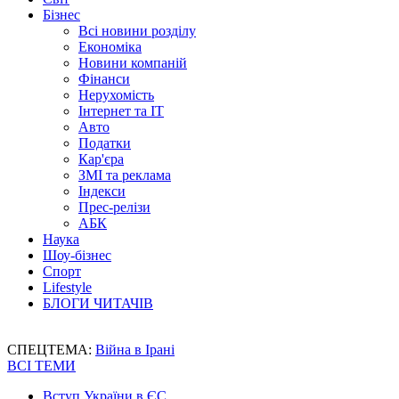
Бізнес
Всі новини розділу
Економіка
Новини компаній
Фінанси
Нерухомість
Інтернет та IT
Авто
Податки
Кар'єра
ЗМІ та реклама
Індекси
Прес-релізи
АБК
Наука
Шоу-бізнес
Спорт
Lifestyle
БЛОГИ ЧИТАЧІВ
СПЕЦТЕМА:
Війна в Ірані
ВСІ ТЕМИ
Вступ України в ЄС