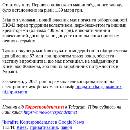
Стартову ціну Першого київського машинобудівного заводу
було встановлено на рівні 1,39 млрд грн.
Згідно з умовами, новий власник має погасити заборгованості
ПКМЗ перед трудовим колективом, держбюджетом та іншими
кредиторами (близько 400 млн грн), виконати чинний
колективний договір та не допустити звільнення протягом
певного терміну.
Також покупець має інвестувати в модернізацію підприємства
щонайменше 57 млн ​​грн протягом трьох років, зберегти
частину виробництва, що має потенціал, на майданчику в
Києві або Жашкові, або інших виробничих потужностях в
Україні.
Зазначимо, у 2021 році в рамках великої приватизації на
електронних аукціонах мають намір
продати сім державних
підприємств
.
Новини від
Корреспондент.net
в Telegram. Підписуйтесь на
наш канал
https://t.me/korrespondentnet
Читайте Korrespondent.net в Google News
ТЕГИ:
Киев
,
приватизация
,
завод