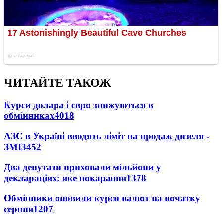
ЧИТАЙТЕ ТАКОЖ
Курси долара і євро знижуються в
обмінниках
4018
АЗС в Україні вводять ліміт на продаж дизеля -
ЗМІ
3452
Два депутати приховали мільйони у
деклараціях: яке покарання
1378
Обмінники оновили курси валют на початку
серпня
1207