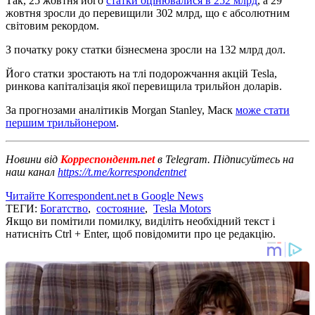
Так, 25 жовтня його
статки оцінювалися в 252 млрд
, а 29
жовтня зросли до перевищили 302 млрд, що є абсолютним
світовим рекордом.
З початку року статки бізнесмена зросли на 132 млрд дол.
Його статки зростають на тлі подорожчання акцій Tesla,
ринкова капіталізація якої перевищила трильйон доларів.
За прогнозами аналітиків Morgan Stanley, Маск
може стати
першим трильйонером
.
Новини від
Корреспондент.net
в Telegram. Підписуйтесь на
наш канал
https://t.me/korrespondentnet
Читайте Korrespondent.net в Google News
ТЕГИ:
Богатство
,
состояние
,
Tesla Motors
Якщо ви помітили помилку, виділіть необхідний текст і
натисніть Ctrl + Enter, щоб повідомити про це редакцію.