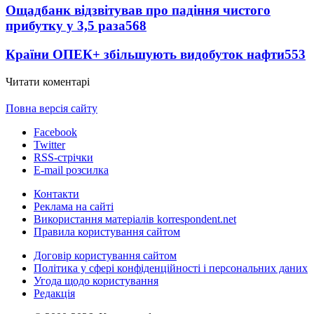
Ощадбанк відзвітував про падіння чистого
прибутку у 3,5 раза
568
Країни ОПЕК+ збільшують видобуток нафти
553
Читати коментарі
Повна версія сайту
Facebook
Twitter
RSS-стрічки
E-mail розсилка
Контакти
Реклама на сайті
Використання матеріалів korrespondent.net
Правила користування сайтом
Договір користування сайтом
Політика у сфері конфіденційності і персональних даних
Угода щодо користування
Редакція