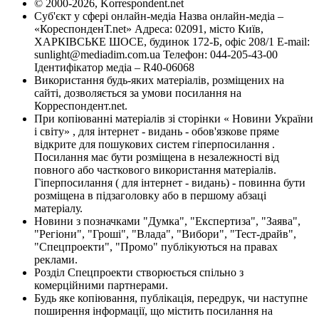
© 2000-2026, Korrespondent.net
Суб'єкт у сфері онлайн-медіа Назва онлайн-медіа –
«КореспонденТ.net» Адреса: 02091, місто Київ,
ХАРКІВСЬКЕ ШОСЕ, будинок 172-Б, офіс 208/1 E-mail:
sunlight@mediadim.com.ua
Телефон: 044-205-43-00
Ідентифікатор медіа – R40-06068
Використання будь-яких матеріалів, розміщених на
сайті, дозволяється за умови посилання на
Корреспондент.net.
При копіюванні матеріалів зі сторінки « Новини України
і світу» , для інтернет - видань - обов'язкове пряме
відкрите для пошукових систем гіперпосилання .
Посилання має бути розміщена в незалежності від
повного або часткового використання матеріалів.
Гіперпосилання ( для інтернет - видань) - повинна бути
розміщена в підзаголовку або в першому абзаці
матеріалу.
Новини з позначками "Думка", "Експертиза", "Заява",
"Регіони", "Гроші", "Влада", "Вибори", "Тест-драйв",
"Спецпроекти", "Промо" публікуються на правах
реклами.
Розділ Спецпроекти створюється спільно з
комерційними партнерами.
Будь яке копіювання, публікація, передрук, чи наступне
поширення інформації, що містить посилання на