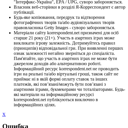
"Інтерфакс-Україна", EPA / UPG, суворо забороняється.
Власник веб-сторінки в розділі Я-Корреспондент є автор
публікації.
Будь-яке копіювання, передрук та відтворення
фотографічних творів та/або аудіовізуальних творів
правовласника Getty Images - суворо забороняється.
Матеріали сайту korrespondent.net призначені для осіб
старше 21 року (21+). Участь в азартних іграх може
викликати ігрову залежність. Дотримуйтесь правил
(принципів) відповідальної гри. При виявленні перших
ознак залежності негайно зверніться до спеціаліста.
Пам'ятайте, що участь в азартних іграх не може бути
джерелом доходів або альтернативою роботі.
Інформаційний ресурс korrespondent.net не проводить
ігри на реальні та/або віртуальні гроші, також сайт не
приймає ні в якій формі оплату ставок та інших
платежів, які пов’язані/можуть бути пов’язані з
азартними іграми, букмекерами чи тоталізаторами. Будь-
які матеріали на інформаційному ресурсі
korrespondent.net публікуються виключно в
інформаційних цілях.
X
Ошибка