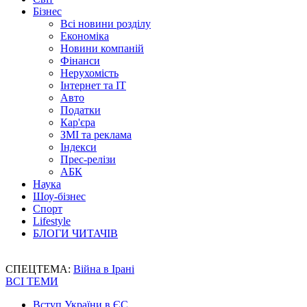
Бізнес
Всі новини розділу
Економіка
Новини компаній
Фінанси
Нерухомість
Інтернет та IT
Авто
Податки
Кар'єра
ЗМІ та реклама
Індекси
Прес-релізи
АБК
Наука
Шоу-бізнес
Спорт
Lifestyle
БЛОГИ ЧИТАЧІВ
СПЕЦТЕМА:
Війна в Ірані
ВСІ ТЕМИ
Вступ України в ЄС