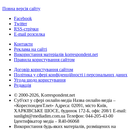
Повна версія сайту
Facebook
Twitter
RSS-стрічки
E-mail розсилка
Контакти
Реклама на сайті
Використання матеріалів korrespondent.net
Правила користування сайтом
Договір користування сайтом
Політика у сфері конфіденційності і персональних даних
Угода щодо користування
Редакція
© 2000-2026, Korrespondent.net
Суб'єкт у сфері онлайн-медіа Назва онлайн-медіа –
«КореспонденТ.net» Адреса: 02091, місто Київ,
ХАРКІВСЬКЕ ШОСЕ, будинок 172-Б, офіс 208/1 E-mail:
sunlight@mediadim.com.ua
Телефон: 044-205-43-00
Ідентифікатор медіа – R40-06068
Використання будь-яких матеріалів, розміщених на