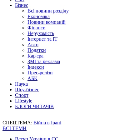
Бізнес
Всі новини розділу
Економіка
Новини компаній
Фінанси
Нерухомість
Інтернет та IT
Авто
Податки
Кар'єра
ЗМІ та реклама
Індекси
Прес-релізи
АБК
Наука
Шоу-бізнес
Спорт
Lifestyle
БЛОГИ ЧИТАЧІВ
СПЕЦТЕМА:
Війна в Ірані
ВСІ ТЕМИ
Вступ України в ЄС