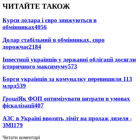
ЧИТАЙТЕ ТАКОЖ
Курси долара і євро знижуються в
обмінниках
4056
Долар стабільний в обмінниках, євро
дорожчає
2184
Інвестиції українців у державні облігації досягли
історичного максимуму
573
Борги українців за комуналку перевищили 113
млрд
539
Гроші
Як ФОП оптимізувати витрати в умовах
фіскалізації
407
АЗС в Україні вводять ліміт на продаж дизеля -
ЗМІ
179
Читати коментарі