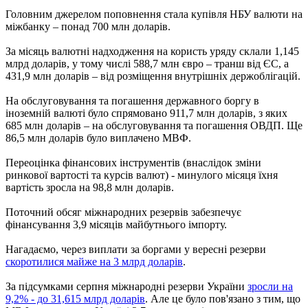
Головним джерелом поповнення стала купівля НБУ валюти на
міжбанку – понад 700 млн доларів.
За місяць валютні надходження на користь уряду склали 1,145
млрд доларів, у тому числі 588,7 млн ​​євро – транш від ЄС, а
431,9 млн доларів – від розміщення внутрішніх держоблігацій.
На обслуговування та погашення державного боргу в
іноземній валюті було спрямовано 911,7 млн доларів, з яких
685 млн доларів – на обслуговування та погашення ОВДП. Ще
86,5 млн доларів було виплачено МВФ.
Переоцінка фінансових інструментів (внаслідок зміни
ринкової вартості та курсів валют) - минулого місяця їхня
вартість зросла на 98,8 млн доларів.
Поточний обсяг міжнародних резервів забезпечує
фінансування 3,9 місяців майбутнього імпорту.
Нагадаємо, через виплати за боргами у вересні резерви
скоротилися майже на 3 млрд доларів
.
За підсумками серпня міжнародні резерви України
зросли на
9,2% - до 31,615 млрд доларів
. Але це було пов'язано з тим, що