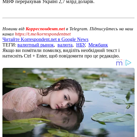
МВФ перерахував Україні 2,7 млрд доларів.
Новини від
Корреспондент.net
в Telegram. Підписуйтесь на наш
канал
https://t.me/korrespondentnet
Читайте Korrespondent.net в Google News
ТЕГИ:
валютный рынок
,
валюта
,
НБУ
,
Межбанк
Якщо ви помітили помилку, виділіть необхідний текст і
натисніть Ctrl + Enter, щоб повідомити про це редакцію.