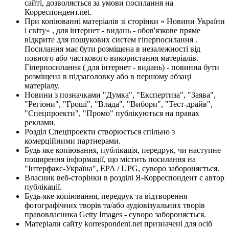
сайті, дозволяється за умови посилання на
Корреспондент.net.
При копіюванні матеріалів зі сторінки « Новини України
і світу» , для інтернет - видань - обов'язкове пряме
відкрите для пошукових систем гіперпосилання .
Посилання має бути розміщена в незалежності від
повного або часткового використання матеріалів.
Гіперпосилання ( для інтернет - видань) - повинна бути
розміщена в підзаголовку або в першому абзаці
матеріалу.
Новини з позначками "Думка", "Експертиза", "Заява",
"Регіони", "Гроші", "Влада", "Вибори", "Тест-драйв",
"Спецпроекти", "Промо" публікуються на правах
реклами.
Розділ Спецпроекти створюється спільно з
комерційними партнерами.
Будь яке копіювання, публікація, передрук, чи наступне
поширення інформації, що містить посилання на
"Інтерфакс-Україна", EPA / UPG, суворо забороняється.
Власник веб-сторінки в розділі Я-Корреспондент є автор
публікації.
Будь-яке копіювання, передрук та відтворення
фотографічних творів та/або аудіовізуальних творів
правовласника Getty Images - суворо забороняється.
Матеріали сайту korrespondent.net призначені для осіб