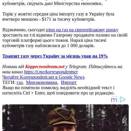
кубометрів, свідчать дані Міністерства економіки.
Торік у жовтні середня ціна імпорту газу в Україну була
вчетверо меншою - $171 за тисячу кубометрів.
Відзначимо, сьогодні
ціни на газ на європейському ринку
зростають на тлі відмови Газпрому продавати паливо на своїй
торговій платформі цього тижня. Наразі ціна тисячі
кубометрів газу наблизилася до 1 000 доларів.
Транзит газу через Україну за місяць упав на 19%
Новини від
Корреспондент.net
у Telegram. Підписуйтесь на
наш канал
https://t.me/korrespondentnet
Читайте Korrespondent.net в Google News
ТЕГИ:
газ
,
Минэкономики
,
Импорт
Якщо ви помітили помилку, виділіть необхідний текст і
натисніть Ctrl + Enter, щоб повідомити про це редакцію.