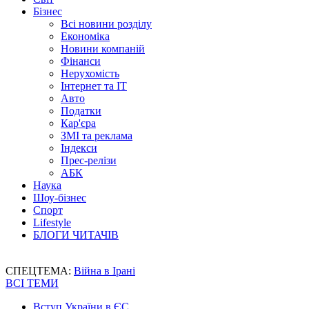
Бізнес
Всі новини розділу
Економіка
Новини компаній
Фінанси
Нерухомість
Інтернет та IT
Авто
Податки
Кар'єра
ЗМІ та реклама
Індекси
Прес-релізи
АБК
Наука
Шоу-бізнес
Спорт
Lifestyle
БЛОГИ ЧИТАЧІВ
СПЕЦТЕМА:
Війна в Ірані
ВСІ ТЕМИ
Вступ України в ЄС