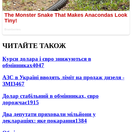
ЧИТАЙТЕ ТАКОЖ
Курси долара і євро знижуються в
обмінниках
4047
АЗС в Україні вводять ліміт на продаж дизеля -
ЗМІ
3467
Долар стабільний в обмінниках, євро
дорожчає
1915
Два депутати приховали мільйони у
деклараціях: яке покарання
1384