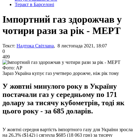
Теракт в Барселоні
Імпортний газ здорожчав у
чотири рази за рік - МЕРТ
Текст:
Надтока Світлана
, 8 листопада 2021, 18:07
0
409
Фото: AP
Зараз Україна купує газ учетверо дорожче, ніж рік тому
У жовтні минулого року в Україну
постачали газ у середньому по 171
долару за тисячу кубометрів, тоді як
цього року - за 685 доларів.
У жовтні середня вартість імпортного газу для України зросла
на 26,3% ($142) і сягнула $685 (18 063 грн) за тисячу