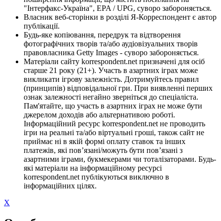
"Інтерфакс-Україна", EPA / UPG, суворо забороняється.
Власник веб-сторінки в розділі Я-Корреспондент є автор
публікації.
Будь-яке копіювання, передрук та відтворення
фотографічних творів та/або аудіовізуальних творів
правовласника Getty Images - суворо забороняється.
Матеріали сайту korrespondent.net призначені для осіб
старше 21 року (21+). Участь в азартних іграх може
викликати ігрову залежність. Дотримуйтесь правил
(принципів) відповідальної гри. При виявленні перших
ознак залежності негайно зверніться до спеціаліста.
Пам'ятайте, що участь в азартних іграх не може бути
джерелом доходів або альтернативою роботі.
Інформаційний ресурс korrespondent.net не проводить
ігри на реальні та/або віртуальні гроші, також сайт не
приймає ні в якій формі оплату ставок та інших
платежів, які пов’язані/можуть бути пов’язані з
азартними іграми, букмекерами чи тоталізаторами. Будь-
які матеріали на інформаційному ресурсі
korrespondent.net публікуються виключно в
інформаційних цілях.
X