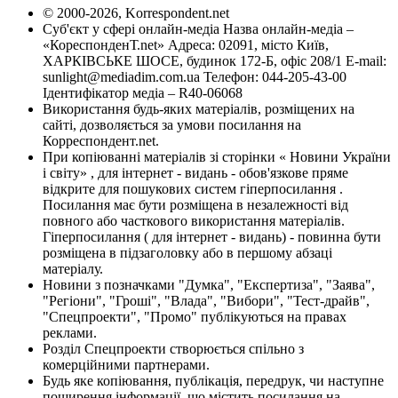
© 2000-2026, Korrespondent.net
Суб'єкт у сфері онлайн-медіа Назва онлайн-медіа –
«КореспонденТ.net» Адреса: 02091, місто Київ,
ХАРКІВСЬКЕ ШОСЕ, будинок 172-Б, офіс 208/1 E-mail:
sunlight@mediadim.com.ua
Телефон: 044-205-43-00
Ідентифікатор медіа – R40-06068
Використання будь-яких матеріалів, розміщених на
сайті, дозволяється за умови посилання на
Корреспондент.net.
При копіюванні матеріалів зі сторінки « Новини України
і світу» , для інтернет - видань - обов'язкове пряме
відкрите для пошукових систем гіперпосилання .
Посилання має бути розміщена в незалежності від
повного або часткового використання матеріалів.
Гіперпосилання ( для інтернет - видань) - повинна бути
розміщена в підзаголовку або в першому абзаці
матеріалу.
Новини з позначками "Думка", "Експертиза", "Заява",
"Регіони", "Гроші", "Влада", "Вибори", "Тест-драйв",
"Спецпроекти", "Промо" публікуються на правах
реклами.
Розділ Спецпроекти створюється спільно з
комерційними партнерами.
Будь яке копіювання, публікація, передрук, чи наступне
поширення інформації, що містить посилання на