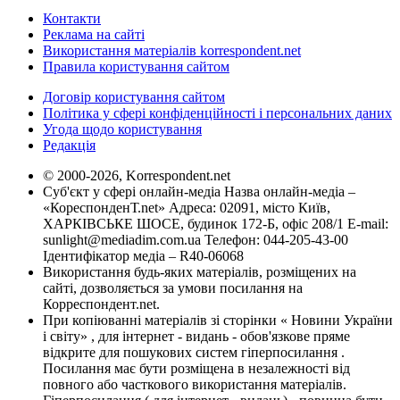
Контакти
Реклама на сайті
Використання матеріалів korrespondent.net
Правила користування сайтом
Договір користування сайтом
Політика у сфері конфіденційності і персональних даних
Угода щодо користування
Редакція
© 2000-2026, Korrespondent.net
Суб'єкт у сфері онлайн-медіа Назва онлайн-медіа –
«КореспонденТ.net» Адреса: 02091, місто Київ,
ХАРКІВСЬКЕ ШОСЕ, будинок 172-Б, офіс 208/1 E-mail:
sunlight@mediadim.com.ua
Телефон: 044-205-43-00
Ідентифікатор медіа – R40-06068
Використання будь-яких матеріалів, розміщених на
сайті, дозволяється за умови посилання на
Корреспондент.net.
При копіюванні матеріалів зі сторінки « Новини України
і світу» , для інтернет - видань - обов'язкове пряме
відкрите для пошукових систем гіперпосилання .
Посилання має бути розміщена в незалежності від
повного або часткового використання матеріалів.