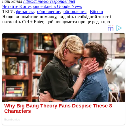
наш канал
https://t.me/korrespondentnet
Читайте Korrespondent.net в Google News
ТЕГИ:
финансы
,
обновление
,
обновления
,
Bitcoin
Якщо ви помітили помилку, виділіть необхідний текст і
натисніть Ctrl + Enter, щоб повідомити про це редакцію.