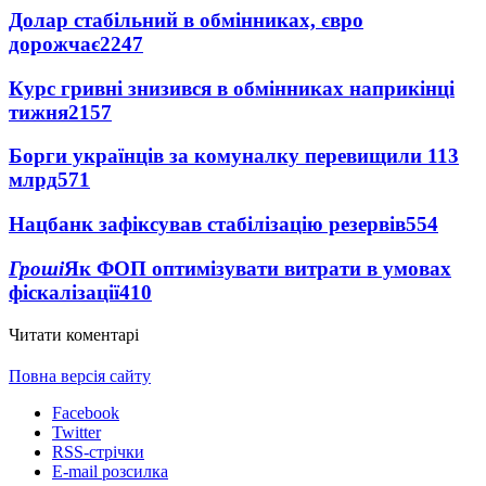
Долар стабільний в обмінниках, євро
дорожчає
2247
Курс гривні знизився в обмінниках наприкінці
тижня
2157
Борги українців за комуналку перевищили 113
млрд
571
Нацбанк зафіксував стабілізацію резервів
554
Гроші
Як ФОП оптимізувати витрати в умовах
фіскалізації
410
Читати коментарі
Повна версія сайту
Facebook
Twitter
RSS-стрічки
E-mail розсилка