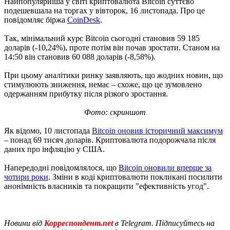
Найпопулярніша у світі криптовалюта Bitcoin суттєво
подешевшала на торгах у вівторок, 16 листопада. Про це
повідомляє біржа
CoinDesk
.
Так, мінімальний курс Bitcoin сьогодні становив 59 185
доларів (-10,24%), проте потім він почав зростати. Станом на
14:50 він становив 60 088 доларів (-8,58%).
При цьому аналітики ринку заявляють, що жодних новин, що
стимулюють зниження, немає – схоже, що це зумовлено
одержанням прибутку після різкого зростання.
Фото: скриншот
Як відомо, 10 листопада
Bitcoin оновив історичний максимум
– понад 69 тисяч доларів. Криптовалюта подорожчала після
даних про інфляцію у США.
Напередодні повідомлялося, що
Bitcoin оновили вперше за
чотири роки
. Зміни в коді криптовалюти покликані посилити
анонімність власників та покращити "ефективність угод".
Новини від
Корреспондент.net
в Telegram. Підписуйтесь на