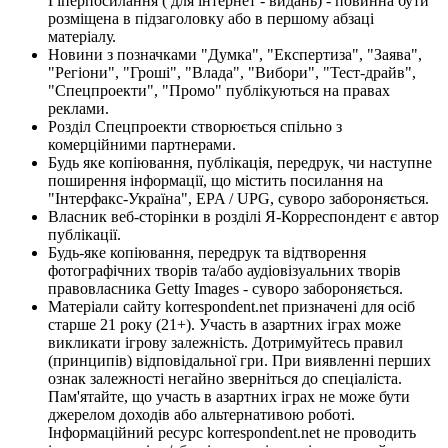
Гіперпосилання ( для інтернет - видань) - повинна бути
розміщена в підзаголовку або в першому абзаці
матеріалу.
Новини з позначками "Думка", "Експертиза", "Заява",
"Регіони", "Гроші", "Влада", "Вибори", "Тест-драйв",
"Спецпроекти", "Промо" публікуються на правах
реклами.
Розділ Спецпроекти створюється спільно з
комерційними партнерами.
Будь яке копіювання, публікація, передрук, чи наступне
поширення інформації, що містить посилання на
"Інтерфакс-Україна", EPA / UPG, суворо забороняється.
Власник веб-сторінки в розділі Я-Корреспондент є автор
публікації.
Будь-яке копіювання, передрук та відтворення
фотографічних творів та/або аудіовізуальних творів
правовласника Getty Images - суворо забороняється.
Матеріали сайту korrespondent.net призначені для осіб
старше 21 року (21+). Участь в азартних іграх може
викликати ігрову залежність. Дотримуйтесь правил
(принципів) відповідальної гри. При виявленні перших
ознак залежності негайно зверніться до спеціаліста.
Пам'ятайте, що участь в азартних іграх не може бути
джерелом доходів або альтернативою роботі.
Інформаційний ресурс korrespondent.net не проводить