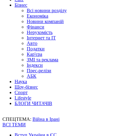
Бізнес
Всі новини розділу
Економіка
Новини компаній
Фінанси
Нерухомість
Інтернет та IT
Авто
Податки
Кар'єра
ЗМІ та реклама
Індекси
Прес-релізи
АБК
Наука
Шоу-бізнес
Спорт
Lifestyle
БЛОГИ ЧИТАЧІВ
СПЕЦТЕМА:
Війна в Ірані
ВСІ ТЕМИ
Вступ України в ЄС