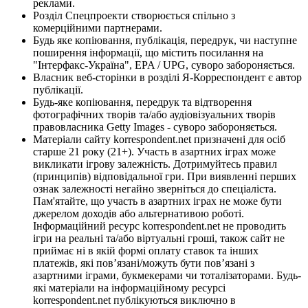
реклами.
Розділ Спецпроекти створюється спільно з
комерційними партнерами.
Будь яке копіювання, публікація, передрук, чи наступне
поширення інформації, що містить посилання на
"Інтерфакс-Україна", EPA / UPG, суворо забороняється.
Власник веб-сторінки в розділі Я-Корреспондент є автор
публікації.
Будь-яке копіювання, передрук та відтворення
фотографічних творів та/або аудіовізуальних творів
правовласника Getty Images - суворо забороняється.
Матеріали сайту korrespondent.net призначені для осіб
старше 21 року (21+). Участь в азартних іграх може
викликати ігрову залежність. Дотримуйтесь правил
(принципів) відповідальної гри. При виявленні перших
ознак залежності негайно зверніться до спеціаліста.
Пам'ятайте, що участь в азартних іграх не може бути
джерелом доходів або альтернативою роботі.
Інформаційний ресурс korrespondent.net не проводить
ігри на реальні та/або віртуальні гроші, також сайт не
приймає ні в якій формі оплату ставок та інших
платежів, які пов’язані/можуть бути пов’язані з
азартними іграми, букмекерами чи тоталізаторами. Будь-
які матеріали на інформаційному ресурсі
korrespondent.net публікуються виключно в