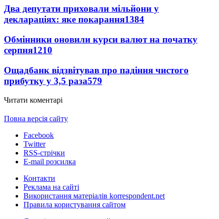
Два депутати приховали мільйони у
деклараціях: яке покарання
1384
Обмінники оновили курси валют на початку
серпня
1210
Ощадбанк відзвітував про падіння чистого
прибутку у 3,5 раза
579
Читати коментарі
Повна версія сайту
Facebook
Twitter
RSS-стрічки
E-mail розсилка
Контакти
Реклама на сайті
Використання матеріалів korrespondent.net
Правила користування сайтом