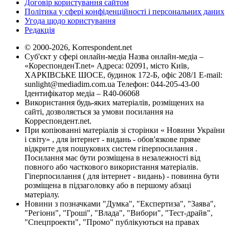
Договір користування сайтом
Політика у сфері конфіденційності і персональних даних
Угода щодо користування
Редакція
© 2000-2026, Korrespondent.net
Суб'єкт у сфері онлайн-медіа Назва онлайн-медіа –
«КореспонденТ.net» Адреса: 02091, місто Київ,
ХАРКІВСЬКЕ ШОСЕ, будинок 172-Б, офіс 208/1 E-mail:
sunlight@mediadim.com.ua
Телефон: 044-205-43-00
Ідентифікатор медіа – R40-06068
Використання будь-яких матеріалів, розміщених на
сайті, дозволяється за умови посилання на
Корреспондент.net.
При копіюванні матеріалів зі сторінки « Новини України
і світу» , для інтернет - видань - обов'язкове пряме
відкрите для пошукових систем гіперпосилання .
Посилання має бути розміщена в незалежності від
повного або часткового використання матеріалів.
Гіперпосилання ( для інтернет - видань) - повинна бути
розміщена в підзаголовку або в першому абзаці
матеріалу.
Новини з позначками "Думка", "Експертиза", "Заява",
"Регіони", "Гроші", "Влада", "Вибори", "Тест-драйв",
"Спецпроекти", "Промо" публікуються на правах