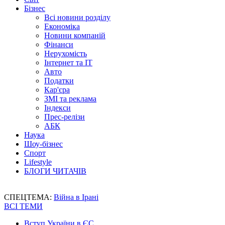
Бізнес
Всі новини розділу
Економіка
Новини компаній
Фінанси
Нерухомість
Інтернет та IT
Авто
Податки
Кар'єра
ЗМІ та реклама
Індекси
Прес-релізи
АБК
Наука
Шоу-бізнес
Спорт
Lifestyle
БЛОГИ ЧИТАЧІВ
СПЕЦТЕМА:
Війна в Ірані
ВСІ ТЕМИ
Вступ України в ЄС