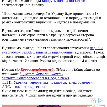
Нагадаємо, 6 листопада
Білорусь почала постачати
електроенергію в Україну.
"Постачання електроенергії в Україну буде припинено з 18
листопада, відповідно до встановленого порядку взаємодії в
рамках контрактних відносин", - йдеться в повідомленні.
Відзначається, що "можливість дальшого здійснення
постачання електроенергії в Україну білоруська сторона
розглядатиме з урахуванням технічних можливостей".
Відзначимо, сьогодні після спрацювання автоматики
перший
енергоблок БелАЕС виявився відключеним
від мережі. Також
автоматичним захистом від мережі перший енергоблок станції
відключався 12 липня. Робота відновилася лише 4 жовтня.
Новини від
Корреспондент.net
у Telegram. Підписуйтесь на
наш канал
https://t.me/korrespondentnet
Читайте Korrespondent.net в Google News
ТЕГИ:
Украина
,
энергетика
,
Беларусь
,
электроэнергия
,
АЭС
,
атомная энергетика
Якщо ви помітили помилку, виділіть необхідний текст і
натисніть Ctrl + Enter, щоб повідомити про це редакцію.