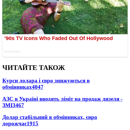
ЧИТАЙТЕ ТАКОЖ
Курси долара і євро знижуються в
обмінниках
4047
АЗС в Україні вводять ліміт на продаж дизеля -
ЗМІ
3467
Долар стабільний в обмінниках, євро
дорожчає
1915