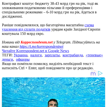
Контрафакт коштує бюджету 38-43 млрд грн на рік, тоді як
зловживання податковими пільгами й преференціями і
спеціальними режимами – 6-10 млрд грн на рік, йдеться в
дослідженні.
Раніше повідомлялося, що багаторічна масштабна
схема
ухилення від сплати податків
урядам країн Західної Європи
коштувала 150 млрд євро.
Новини від
Корреспондент.net
у Telegram. Підписуйтесь на
наш канал
https://t.me/korrespondentnet
Читайте Korrespondent.net в Google News
ТЕГИ:
Украина
,
налоги
,
зарплаты
,
контрабанда
,
«теневые»
деньги
,
офшоры
Якщо ви помітили помилку, виділіть необхідний текст і
натисніть Ctrl + Enter, щоб повідомити про це редакцію.