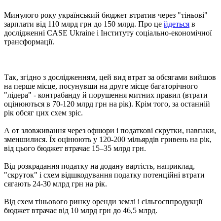
Минулого року український бюджет втратив через "тіньові"
зарплати від 110 млрд грн до 150 млрд. Про це
йдеться
в
дослідженні CASE Ukraine і Інституту соціально-економічної
трансформації.
Так, згідно з дослідженням, цей вид втрат за обсягами вийшов
на перше місце, посунувши на друге місце багаторічного
"лідера" - контрабанду й порушення митних правил (втрати
оцінюються в 70-120 млрд грн на рік). Крім того, за останній
рік обсяг цих схем зріс.
А от зловживання через офшори і податкові скрутки, навпаки,
зменшилися. Їх оцінюють у 120-200 мільярдів гривень на рік,
від цього бюджет втрачає 15–35 млрд грн.
Від розкрадання податку на додану вартість, наприклад,
"скруток" і схем відшкодування податку потенційні втрати
сягають 24-30 млрд грн на рік.
Від схем тіньового ринку оренди землі і сільгосппродукції
бюджет втрачає від 10 млрд грн до 46,5 млрд.