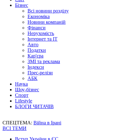
Бізнес
Всі новини розділу
Економіка
Новини компаній
Фінанси
Нерухомість
Інтернет та IT
Авто
Податки
Кар'єра
ЗМІ та реклама
Індекси
Прес-релізи
АБК
Наука
Шоу-бізнес
Спорт
Lifestyle
БЛОГИ ЧИТАЧІВ
СПЕЦТЕМА:
Війна в Ірані
ВСІ ТЕМИ
Вступ України в ЄС