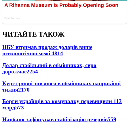
ЧИТАЙТЕ ТАКОЖ
НБУ втримав продаж доларів вище
психологічної межі
4814
Долар стабільний в обмінниках, євро
дорожчає
2254
Курс гривні знизився в обмінниках наприкінці
тижня
2170
Борги українців за комуналку перевищили 113
млрд
573
Нацбанк зафіксував стабілізацію резервів
559