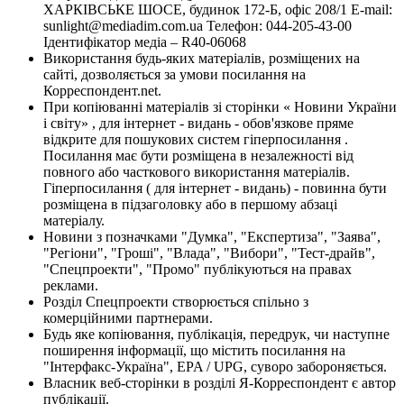
ХАРКІВСЬКЕ ШОСЕ, будинок 172-Б, офіс 208/1 E-mail:
sunlight@mediadim.com.ua
Телефон: 044-205-43-00
Ідентифікатор медіа – R40-06068
Використання будь-яких матеріалів, розміщених на
сайті, дозволяється за умови посилання на
Корреспондент.net.
При копіюванні матеріалів зі сторінки « Новини України
і світу» , для інтернет - видань - обов'язкове пряме
відкрите для пошукових систем гіперпосилання .
Посилання має бути розміщена в незалежності від
повного або часткового використання матеріалів.
Гіперпосилання ( для інтернет - видань) - повинна бути
розміщена в підзаголовку або в першому абзаці
матеріалу.
Новини з позначками "Думка", "Експертиза", "Заява",
"Регіони", "Гроші", "Влада", "Вибори", "Тест-драйв",
"Спецпроекти", "Промо" публікуються на правах
реклами.
Розділ Спецпроекти створюється спільно з
комерційними партнерами.
Будь яке копіювання, публікація, передрук, чи наступне
поширення інформації, що містить посилання на
"Інтерфакс-Україна", EPA / UPG, суворо забороняється.
Власник веб-сторінки в розділі Я-Корреспондент є автор
публікації.