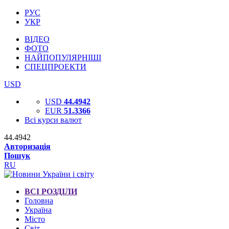
РУС
УКР
ВІДЕО
ФОТО
НАЙПОПУЛЯРНІШІ
СПЕЦПРОЕКТИ
USD
USD
44.4942
EUR
51.3366
Всі курси валют
44.4942
Авторизація
Пошук
RU
ВСІ РОЗДІЛИ
Головна
Україна
Місто
Світ