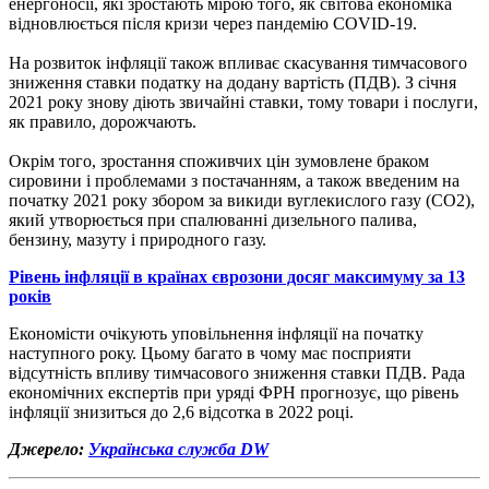
енергоносії, які зростають мірою того, як світова економіка
відновлюється після кризи через пандемію COVID-19.
На розвиток інфляції також впливає скасування тимчасового
зниження ставки податку на додану вартість (ПДВ). З січня
2021 року знову діють звичайні ставки, тому товари і послуги,
як правило, дорожчають.
Окрім того, зростання споживчих цін зумовлене браком
сировини і проблемами з постачанням, а також введеним на
початку 2021 року збором за викиди вуглекислого газу (CO2),
який утворюється при спалюванні дизельного палива,
бензину, мазуту і природного газу.
Рівень інфляції в країнах єврозони досяг максимуму за 13
років
Економісти очікують уповільнення інфляції на початку
наступного року. Цьому багато в чому має посприяти
відсутність впливу тимчасового зниження ставки ПДВ. Рада
економічних експертів при уряді ФРН прогнозує, що рівень
інфляції знизиться до 2,6 відсотка в 2022 році.
Джерело:
Українська служба DW