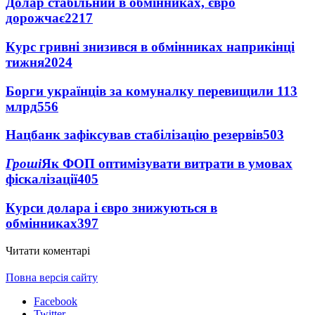
Долар стабільний в обмінниках, євро
дорожчає
2217
Курс гривні знизився в обмінниках наприкінці
тижня
2024
Борги українців за комуналку перевищили 113
млрд
556
Нацбанк зафіксував стабілізацію резервів
503
Гроші
Як ФОП оптимізувати витрати в умовах
фіскалізації
405
Курси долара і євро знижуються в
обмінниках
397
Читати коментарі
Повна версія сайту
Facebook
Twitter