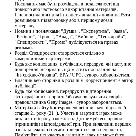
Посилання має бути розміщена в незалежності від
повного або часткового використання матеріалів.
Гіперпосилання ( для інтернет - видань) - повинна бути
розміщена в підзаголовку або в першому абзаці
матеріалу.
Новини з позначками "Думка", "Експертиза", "Заява",
"Регіони", "Гроші", "Влада", "Вибори", "Тест-драйв",
"Спецпроекти", "Промо" публікуються на правах
реклами.
Розділ Спецпроекти створюється спільно з
комерційними партнерами.
Будь яке копіювання, публікація, передрук, чи наступне
поширення інформації, що містить посилання на
"Інтерфакс-Україна", EPA / UPG, суворо забороняється.
Власник веб-сторінки в розділі Я-Корреспондент є автор
публікації.
Будь-яке копіювання, передрук та відтворення
фотографічних творів та/або аудіовізуальних творів
правовласника Getty Images - суворо забороняється.
Матеріали сайту korrespondent.net призначені для осіб
старше 21 року (21+). Участь в азартних іграх може
викликати ігрову залежність. Дотримуйтесь правил
(принципів) відповідальної гри. При виявленні перших
ознак залежності негайно зверніться до спеціаліста.
Пам'ятайте, що участь в азартних іграх не може бути