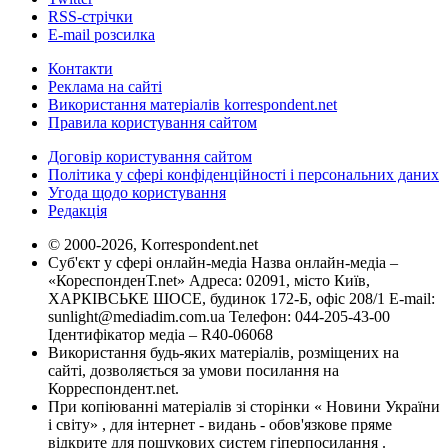
RSS-стрічки
E-mail розсилка
Контакти
Реклама на сайті
Використання матеріалів korrespondent.net
Правила користування сайтом
Договір користування сайтом
Політика у сфері конфіденційності і персональних даних
Угода щодо користування
Редакція
© 2000-2026, Korrespondent.net
Суб'єкт у сфері онлайн-медіа Назва онлайн-медіа –
«КореспонденТ.net» Адреса: 02091, місто Київ,
ХАРКІВСЬКЕ ШОСЕ, будинок 172-Б, офіс 208/1 E-mail:
sunlight@mediadim.com.ua
Телефон: 044-205-43-00
Ідентифікатор медіа – R40-06068
Використання будь-яких матеріалів, розміщених на
сайті, дозволяється за умови посилання на
Корреспондент.net.
При копіюванні матеріалів зі сторінки « Новини України
і світу» , для інтернет - видань - обов'язкове пряме
відкрите для пошукових систем гіперпосилання .