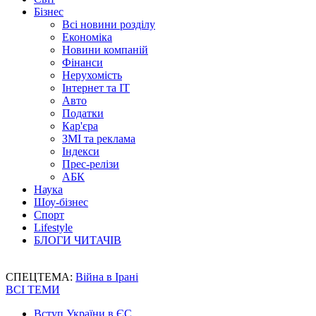
Бізнес
Всі новини розділу
Економіка
Новини компаній
Фінанси
Нерухомість
Інтернет та IT
Авто
Податки
Кар'єра
ЗМІ та реклама
Індекси
Прес-релізи
АБК
Наука
Шоу-бізнес
Спорт
Lifestyle
БЛОГИ ЧИТАЧІВ
СПЕЦТЕМА:
Війна в Ірані
ВСІ ТЕМИ
Вступ України в ЄС