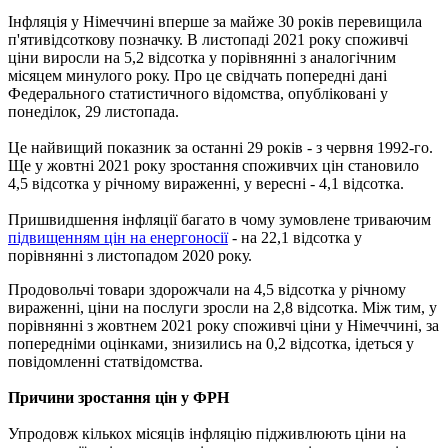
Інфляція у Німеччині вперше за майже 30 років перевищила
п'ятивідсоткову позначку. В листопаді 2021 року споживчі
ціни виросли на 5,2 відсотка у порівнянні з аналогічним
місяцем минулого року. Про це свідчать попередні дані
Федерального статистичного відомства, опубліковані у
понеділок, 29 листопада.
Це найвищий показник за останні 29 років - з червня 1992-го.
Ще у жовтні 2021 року зростання споживчих цін становило
4,5 відсотка у річному вираженні, у вересні - 4,1 відсотка.
Пришвидшення інфляції багато в чому зумовлене триваючим
підвищенням цін на енергоносії
- на 22,1 відсотка у
порівнянні з листопадом 2020 року.
Продовольчі товари здорожчали на 4,5 відсотка у річному
вираженні, ціни на послуги зросли на 2,8 відсотка. Між тим, у
порівнянні з жовтнем 2021 року споживчі ціни у Німеччині, за
попередніми оцінками, знизились на 0,2 відсотка, ідеться у
повідомленні статвідомства.
Причини зростання цін у ФРН
Упродовж кількох місяців інфляцію підживлюють ціни на